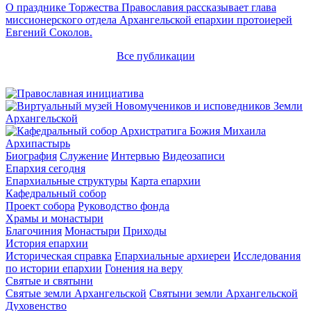
О празднике Торжества Православия рассказывает глава
миссионерского отдела Архангельской епархии протоиерей
Евгений Соколов.
Все публикации
Архипастырь
Биография
Служение
Интервью
Видеозаписи
Епархия сегодня
Епархиальные структуры
Карта епархии
Кафедральный собор
Проект собора
Руководство фонда
Храмы и монастыри
Благочиния
Монастыри
Приходы
История епархии
Историческая справка
Епархиальные архиереи
Исследования
по истории епархии
Гонения на веру
Святые и святыни
Святые земли Архангельской
Святыни земли Архангельской
Духовенство