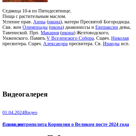
Седмица 10-я по Пятидесятнице.
Пища с растительным маслом.
Успение прав.
Анны
(
икона
), матери Пресвятой Богородицы.
Свв. жен
Олимпиады
(
икона
) диакониссы и
Евпраксии
девы,
Тавеннской. Прп.
Макария
(
икона
) Желтоводского,
Унженского. Память
V Вселенского Собора
. Сщмч.
Николая
пресвитера. Сщмч.
Александра
пресвитера. Св.
Ираиды
исп.
Видеогалерея
01.04.2024
Видео
Слово митрополита Корнилия о Великом посте 2024 года
Все видео