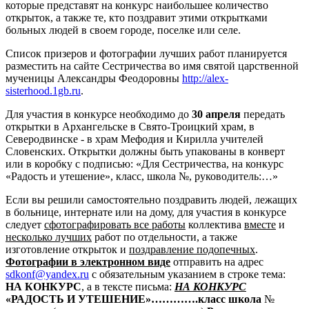
которые представят на конкурс наибольшее количество
открыток, а также те, кто поздравит этими открытками
больных людей в своем городе, поселке или селе.
Список призеров и фотографии лучших работ планируется
разместить на сайте Сестричества во имя святой царственной
мученицы Александры Феодоровны
http://alex-
sisterhood.1gb.ru
.
Для участия в конкурсе необходимо до
30 апреля
передать
открытки в Архангельске в Свято-Троицкий храм, в
Северодвинске - в храм Мефодия и Кирилла учителей
Словенских. Открытки должны быть упакованы в конверт
или в коробку с подписью: «Для Сестричества, на конкурс
«Радость и утешение», класс, школа №, руководитель:…»
Если вы решили самостоятельно поздравить людей, лежащих
в больнице, интернате или на дому, для участия в конкурсе
следует
сфотографировать все работы
коллектива
вместе
и
несколько лучших
работ по отдельности, а также
изготовление открыток и
поздравление подопечных
.
Фотографии в электронном виде
отправить на адрес
sdkonf@yandex.ru
с обязательным указанием в строке тема:
НА КОНКУРС
, а в тексте письма:
НА КОНКУРС
«РАДОСТЬ И УТЕШЕНИЕ»………….класс школа
№