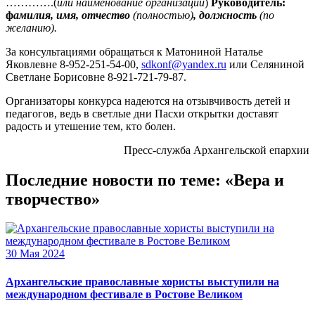
………….(
или наименование организации
)
Руководитель:
ф
амилия, имя, отчество
(
полностью
)
, должность
(
по
желанию
).
За консультациями обращаться к Матониной Наталье
Яковлевне 8-952-251-54-00,
sdkonf@yandex.ru
или Селяниной
Светлане Борисовне 8-921-721-79-87.
Организаторы конкурса надеются на отзывчивость детей и
педагогов, ведь в светлые дни Пасхи открытки доставят
радость и утешение тем, кто болен.
Пресс-служба Архангельской епархии
Последние новости по теме: «Вера и
творчество»
30 Мая 2024
Архангельские православные хористы выступили на
международном фестивале в Ростове Великом