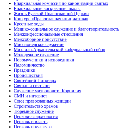
Епархиальная комиссия по канонизации святых
Епархиальные воскресные школы
Жизнь Русской Православной Церкви
Конкурс «Православная инициатива»
Крестные ходы
Медико-социальное служение и благотворительность
Межконфессиональные отношения
Межсоборное присутствие
Миссионерское служение
Михаило-Архангельский кафедральный собор
Молодежное служение
Новомученики и исповедники
Паломничество
Праздники
Происшествия
Святейший Патриарх
Святые и святыни
Служение митрополита Корнилия
СМИ и интернет
Союз православных женщин
Строительство храмов
Тюремное служение
Церковная археология
Церковь и власть
Церковь и культура