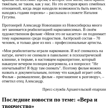
тяжёлым, не таким, как у нас. Но это история ярких семейных
отношений, когда люди находили возможность быть вместе,
находясь годами порознь» – рассказала о сюжете Наталия
Гугуева.
Протоиерей Александр Новопашин из Новосибирска много
лет занимается реабилитацией наркозависимых. В своём
художественном фильме «Меня это не касается» он поднимает
тему наркомании среди подростков. Актёрский состав – 70
человек, и только двое из них – профессиональные артисты.
«Мои реабилитанты играли наркоманов. И всё снималось на
натуре, ничего не снимали в павильоне: в психиатрической
клинике, в тюрьме, в настоящем наркопритоне, который
накануне вечером полиция разгромила, а я попросил: "Не
опечатывайте! Я буду там снимать". Поэтому фильм можно
назвать и документальным, потому что каждый играет себя.
Фильм – размышление, фильм – приглашение к разговору», –
отметил отец Александр.
Пресс-служба Архангельской епархии
Последние новости по теме: «Вера и
творчество»