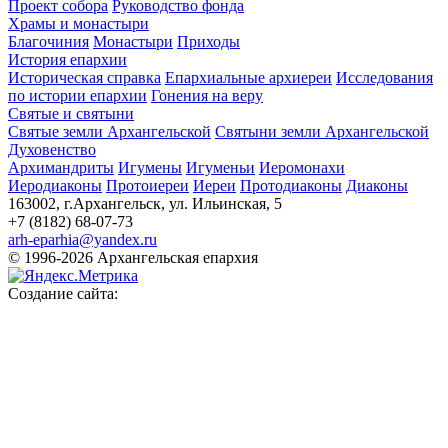
Проект собора
Руководство фонда
Храмы и монастыри
Благочиния
Монастыри
Приходы
История епархии
Историческая справка
Епархиальные архиереи
Исследования
по истории епархии
Гонения на веру
Святые и святыни
Святые земли Архангельской
Святыни земли Архангельской
Духовенство
Архимандриты
Игумены
Игуменьи
Иеромонахи
Иеродиаконы
Протоиереи
Иереи
Протодиаконы
Диаконы
163002, г.Архангельск, ул. Ильинская, 5
+7 (8182) 68-07-73
arh-eparhia@yandex.ru
© 1996-2026 Архангельская епархия
Создание сайта: