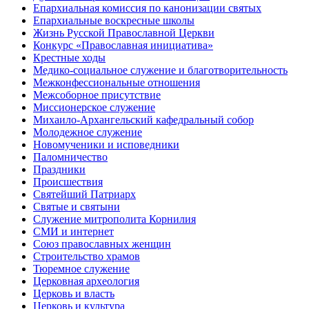
Епархиальная комиссия по канонизации святых
Епархиальные воскресные школы
Жизнь Русской Православной Церкви
Конкурс «Православная инициатива»
Крестные ходы
Медико-социальное служение и благотворительность
Межконфессиональные отношения
Межсоборное присутствие
Миссионерское служение
Михаило-Архангельский кафедральный собор
Молодежное служение
Новомученики и исповедники
Паломничество
Праздники
Происшествия
Святейший Патриарх
Святые и святыни
Служение митрополита Корнилия
СМИ и интернет
Союз православных женщин
Строительство храмов
Тюремное служение
Церковная археология
Церковь и власть
Церковь и культура