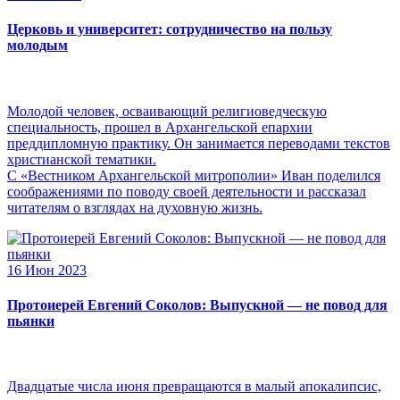
Церковь и университет: сотрудничество на пользу
молодым
Молодой человек, осваивающий религиоведческую
специальность, прошел в Архангельской епархии
преддипломную практику. Он занимается переводами текстов
христианской тематики.
С «Вестником Архангельской митрополии» Иван поделился
соображениями по поводу своей деятельности и рассказал
читателям о взглядах на духовную жизнь.
16 Июн 2023
Протоиерей Евгений Соколов: Выпускной — не повод для
пьянки
Двадцатые числа июня превращаются в малый апокалипсис,