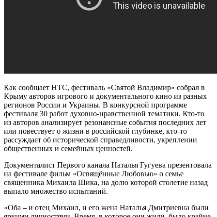
Как сообщает НТС, фестиваль «Святой Владимир» собрал в
Крыму авторов игрового и документального кино из разных
регионов России и Украины. В конкурсной программе
фестиваля 30 работ духовно-нравственной тематики. Кто-то
из авторов анализирует резонансные события последних лет
или повествует о жизни в российской глубинке, кто-то
рассуждает об исторической справедливости, укреплении
общественных и семейных ценностей.
Документалист Первого канала Наталья Гугуева презентовала
на фестивале фильм «Освящённые Любовью» о семье
священника Михаила Шика, на долю которой столетие назад
выпало множество испытаний.
«Оба – и отец Михаил, и его жена Наталья Дмитриевна были
яркими личностями. Время, в которое они жили, было крайне