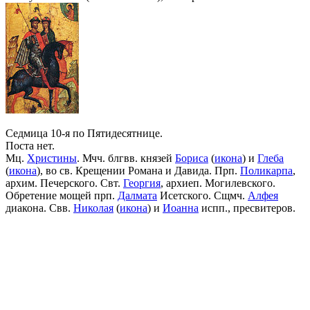
Седмица 10-я по Пятидесятнице.
Поста нет.
Мц.
Христины
. Мчч. блгвв. князей
Бориса
(
икона
) и
Глеба
(
икона
), во св. Крещении Романа и Давида. Прп.
Поликарпа
,
архим. Печерского. Свт.
Георгия
, архиеп. Могилевского.
Обретение мощей прп.
Далмата
Исетского. Сщмч.
Алфея
диакона. Свв.
Николая
(
икона
) и
Иоанна
испп., пресвитеров.