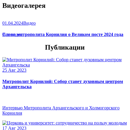
Видеогалерея
01.04.2024
Видео
Слово митрополита Корнилия о Великом посте 2024 года
Все видео
Публикации
25 Авг 2023
Митрополит Корнилий: Собор станет духовным центром
Архангельска
Интервью Митрополита Архангельского и Холмогорского
Корнилия
17 Авг 2023