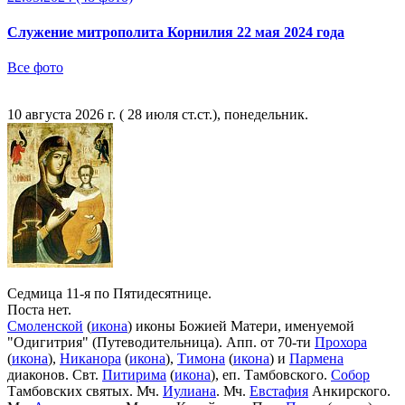
Служение митрополита Корнилия 22 мая 2024 года
Все фото
10 августа 2026 г. ( 28 июля ст.ст.), понедельник.
Седмица 11-я по Пятидесятнице.
Поста нет.
Смоленской
(
икона
) иконы Божией Матери, именуемой
"Одигитрия" (Путеводительница). Апп. от 70-ти
Прохора
(
икона
),
Никанора
(
икона
),
Тимона
(
икона
) и
Пармена
диаконов. Свт.
Питирима
(
икона
), еп. Тамбовского.
Собор
Тамбовских святых. Мч.
Иулиана
. Мч.
Евстафия
Анкирского.