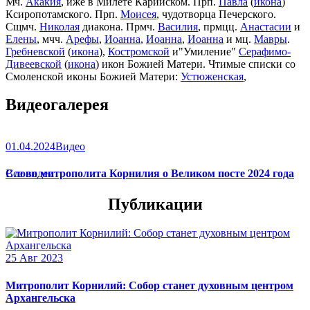
Мч.
Акакия
, иже в Милете Карийском. Прп.
Павла
(
икона
)
Ксиропотамского. Прп.
Моисея
, чудотворца Печерского.
Сщмч.
Николая
диакона. Прмч.
Василия
, прмцц.
Анастасии
и
Елены
, мчч.
Арефы
,
Иоанна
,
Иоанна
,
Иоанна
и мц.
Мавры
.
Гребневской
(
икона
),
Костромской
и"Умиление"
Серафимо-
Дивеевской
(
икона
) икон Божией Матери. Чтимые списки со
Смоленской иконы Божией Матери:
Устюженская
,
Выдропусская
,
Христофоровская
,
Супрасльская
,
Югская
Видеогалерея
(
икона
),
Игрицкая
,
Шуйская
(
икона
),
Седмиезерная
,
Сергиевская
(в Троице-Сергиевой Лавре).
01.04.2024
Видео
Слово митрополита Корнилия о Великом посте 2024 года
Все видео
Публикации
25 Авг 2023
Митрополит Корнилий: Собор станет духовным центром
Архангельска