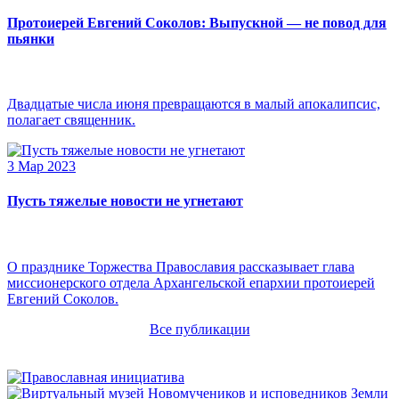
Протоиерей Евгений Соколов: Выпускной — не повод для
пьянки
Двадцатые числа июня превращаются в малый апокалипсис,
полагает священник.
3 Мар 2023
Пусть тяжелые новости не угнетают
О празднике Торжества Православия рассказывает глава
миссионерского отдела Архангельской епархии протоиерей
Евгений Соколов.
Все публикации