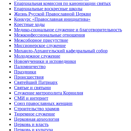
Епархиальная комиссия по канонизации святых
Епархиальные воскресные школы
Жизнь Русской Православной Церкви
Конкурс «Православная инициатива»
Крестные ходы
Медико-социальное служение и благотворительность
Межконфессиональные отношения
Межсоборное присутствие
Миссионерское служение
Михаило-Архангельский кафедральный собор
Молодежное служение
Новомученики и исповедники
Паломничество
Праздники
Происшествия
Святейший Патриарх
Святые и святыни
Служение митрополита Корнилия
СМИ и интернет
Союз православных женщин
Строительство храмов
Тюремное служение
Церковная археология
Церковь и власть
Церковь и культура