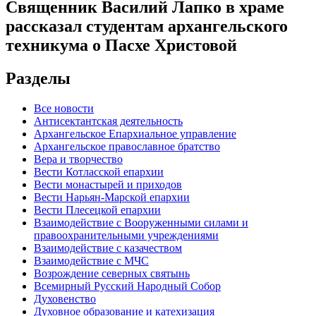
Священник Василий Лапко в храме
рассказал студентам архангельского
техникума о Пасхе Христовой
Разделы
Все новости
Антисектантская деятельность
Архангельское Епархиальное управление
Архангельское православное братство
Вера и творчество
Вести Котласской епархии
Вести монастырей и приходов
Вести Нарьян-Марской епархии
Вести Плесецкой епархии
Взаимодействие с Вооруженными силами и
правоохранительными учреждениями
Взаимодействие с казачеством
Взаимодействие с МЧС
Возрождение северных святынь
Всемирный Русский Народный Собор
Духовенство
Духовное образование и катехизация