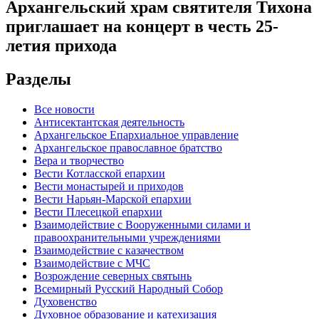
Архангельский храм святителя Тихона
приглашает на концерт в честь 25-
летия прихода
Разделы
Все новости
Антисектантская деятельность
Архангельское Епархиальное управление
Архангельское православное братство
Вера и творчество
Вести Котласской епархии
Вести монастырей и приходов
Вести Нарьян-Марской епархии
Вести Плесецкой епархии
Взаимодействие с Вооруженными силами и
правоохранительными учреждениями
Взаимодействие с казачеством
Взаимодействие с МЧС
Возрождение северных святынь
Всемирный Русский Народный Собор
Духовенство
Духовное образование и катехизация