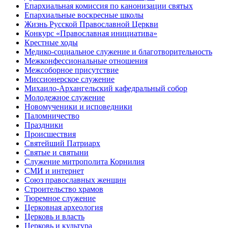
Епархиальная комиссия по канонизации святых
Епархиальные воскресные школы
Жизнь Русской Православной Церкви
Конкурс «Православная инициатива»
Крестные ходы
Медико-социальное служение и благотворительность
Межконфессиональные отношения
Межсоборное присутствие
Миссионерское служение
Михаило-Архангельский кафедральный собор
Молодежное служение
Новомученики и исповедники
Паломничество
Праздники
Происшествия
Святейший Патриарх
Святые и святыни
Служение митрополита Корнилия
СМИ и интернет
Союз православных женщин
Строительство храмов
Тюремное служение
Церковная археология
Церковь и власть
Церковь и культура