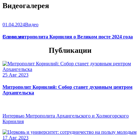
Видеогалерея
01.04.2024
Видео
Слово митрополита Корнилия о Великом посте 2024 года
Все видео
Публикации
25 Авг 2023
Митрополит Корнилий: Собор станет духовным центром
Архангельска
Интервью Митрополита Архангельского и Холмогорского
Корнилия
17 Авг 2023