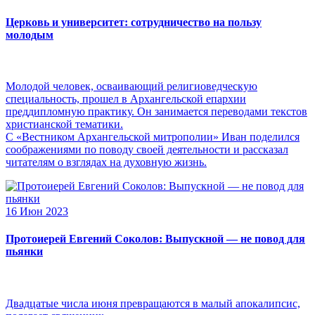
Церковь и университет: сотрудничество на пользу
молодым
Молодой человек, осваивающий религиоведческую
специальность, прошел в Архангельской епархии
преддипломную практику. Он занимается переводами текстов
христианской тематики.
С «Вестником Архангельской митрополии» Иван поделился
соображениями по поводу своей деятельности и рассказал
читателям о взглядах на духовную жизнь.
16 Июн 2023
Протоиерей Евгений Соколов: Выпускной — не повод для
пьянки
Двадцатые числа июня превращаются в малый апокалипсис,