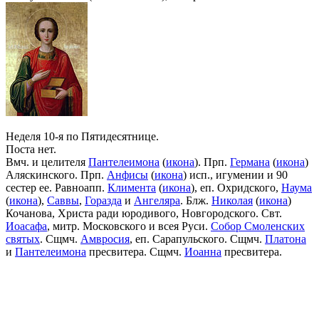
Неделя 10-я по Пятидесятнице.
Поста нет.
Вмч. и целителя
Пантелеимона
(
икона
). Прп.
Германа
(
икона
)
Аляскинского. Прп.
Анфисы
(
икона
) исп., игумении и 90
сестер ее. Равноапп.
Климента
(
икона
), еп. Охридского,
Наума
(
икона
),
Саввы
,
Горазда
и
Ангеляра
. Блж.
Николая
(
икона
)
Кочанова, Христа ради юродивого, Новгородского. Свт.
Иоасафа
, митр. Московского и всея Руси.
Собор Смоленских
святых
. Сщмч.
Амвросия
, еп. Сарапульского. Сщмч.
Платона
и
Пантелеимона
пресвитера. Сщмч.
Иоанна
пресвитера.