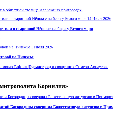
 в областной столице и ее южных пригородах.
14 Июля 2026
етили в старинной Нёноксе на берегу Белого моря
в.
1 Июля 2026
отовой на Пинежье
омонах Рафаил (Бурмистров) и священник Симеон Арнаутов.
е митрополита Корнилия»
вятой Богородицы совершил Божественную литургию в Прим