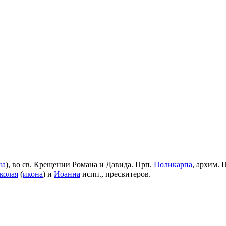
на
), во св. Крещении Романа и Давида. Прп.
Поликарпа
, архим. 
колая
(
икона
) и
Иоанна
испп., пресвитеров.