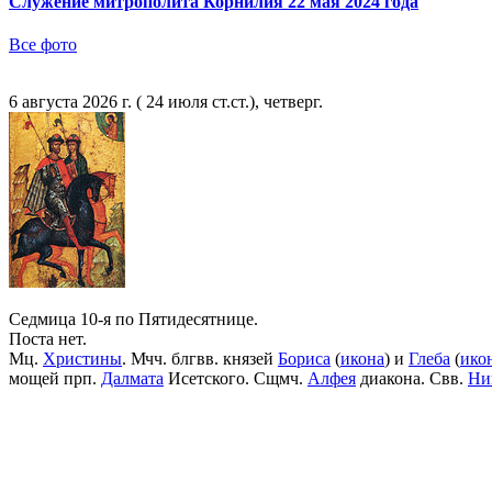
Служение митрополита Корнилия 22 мая 2024 года
Все фото
6 августа 2026 г. ( 24 июля ст.ст.), четверг.
Седмица 10-я по Пятидесятнице.
Поста нет.
Мц.
Христины
. Мчч. блгвв. князей
Бориса
(
икона
) и
Глеба
(
ико
мощей прп.
Далмата
Исетского. Сщмч.
Алфея
диакона. Свв.
Ни