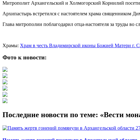
Митрополит Архангельский и Холмогорский Корнилий посетил
Архипастырь встретился с настоятелем храма священником Д
Глава митрополии поблагодарил отца-настоятеля за труды во 
Храмы:
Храм в честь Владимирской иконы Божией Матери г. 
Фото к новости:
Последние новости по теме: «Вести мон
2