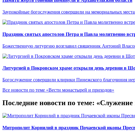
Память жертв гонений помянули в Архангельской области
Заупокойные богослужения совершили на мемориальных местах
Праздник святых апостолов Петра и Павла молитвенно встр
Божественную литургию возглавил священник Антоний Власо
Литургией в Покровском храме открыли день деревни в Ш
Богослужение совершили клирики Пинежского благочиния иер
Все новости по теме «Вести монастырей и приходов»
Последние новости по теме: «Служени
Митрополит Корнилий в праздник Почаевской иконы Прес