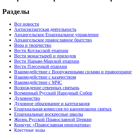
Разделы
Все новости
Антисектантская деятельность
Архангельское Епархиальное управление
Архангельское православное братство
Вера и творчество
Вести Котласской епархии
Вести монастырей и приходов
Вести Нарьян-Марской епархии
Вести Плесецкой епархии
Взаимодействие с Вооруженными силами и правоохран
Взаимодействие с казачеством
Взаимодействие с МЧС
Возрождение северных святынь
Всемирный Русский Народный Собор
Духовенство
Духовное образование и катехизация
Епархиальная комиссия по канонизации святых
Епархиальные воскресные школы
Жизнь Русской Православной Церкви
Конкурс «Православная инициатива»
Крестные ходы