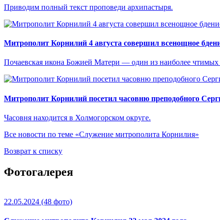
Приводим полный текст проповеди архипастыря.
Митрополит Корнилий 4 августа совершил всенощное бдени
Почаевская икона Божией Матери — один из наиболее чтимых
Митрополит Корнилий посетил часовню преподобного Серг
Часовня находится в Холмогорском округе.
Все новости по теме «Служение митрополита Корнилия»
Возврат к списку
Фотогалерея
22.05.2024
(48 фото)