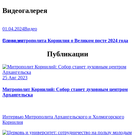
Видеогалерея
01.04.2024
Видео
Слово митрополита Корнилия о Великом посте 2024 года
Все видео
Публикации
25 Авг 2023
Митрополит Корнилий: Собор станет духовным центром
Архангельска
Интервью Митрополита Архангельского и Холмогорского
Корнилия