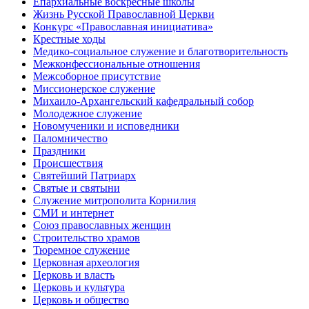
Епархиальные воскресные школы
Жизнь Русской Православной Церкви
Конкурс «Православная инициатива»
Крестные ходы
Медико-социальное служение и благотворительность
Межконфессиональные отношения
Межсоборное присутствие
Миссионерское служение
Михаило-Архангельский кафедральный собор
Молодежное служение
Новомученики и исповедники
Паломничество
Праздники
Происшествия
Святейший Патриарх
Святые и святыни
Служение митрополита Корнилия
СМИ и интернет
Союз православных женщин
Строительство храмов
Тюремное служение
Церковная археология
Церковь и власть
Церковь и культура
Церковь и общество