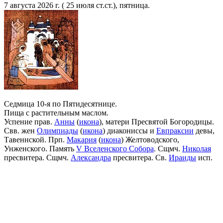
7 августа 2026 г. ( 25 июля ст.ст.), пятница.
Седмица 10-я по Пятидесятнице.
Пища с растительным маслом.
Успение прав.
Анны
(
икона
), матери Пресвятой Богородицы.
Свв. жен
Олимпиады
(
икона
) диакониссы и
Евпраксии
девы,
Тавеннской. Прп.
Макария
(
икона
) Желтоводского,
Унженского. Память
V Вселенского Собора
. Сщмч.
Николая
пресвитера. Сщмч.
Александра
пресвитера. Св.
Ираиды
исп.