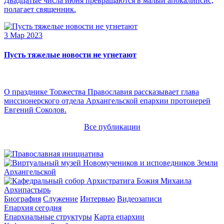
Двадцатые числа июня превращаются в малый апокалипсис,
полагает священник.
3 Мар 2023
Пусть тяжелые новости не угнетают
О празднике Торжества Православия рассказывает глава
миссионерского отдела Архангельской епархии протоиерей
Евгений Соколов.
Все публикации
Архипастырь
Биография
Служение
Интервью
Видеозаписи
Епархия сегодня
Епархиальные структуры
Карта епархии