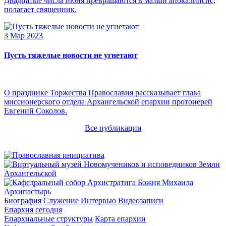
Двадцатые числа июня превращаются в малый апокалипсис,
полагает священник.
3 Мар 2023
Пусть тяжелые новости не угнетают
О празднике Торжества Православия рассказывает глава
миссионерского отдела Архангельской епархии протоиерей
Евгений Соколов.
Все публикации
Архипастырь
Биография
Служение
Интервью
Видеозаписи
Епархия сегодня
Епархиальные структуры
Карта епархии