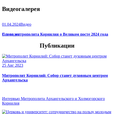
Видеогалерея
01.04.2024
Видео
Слово митрополита Корнилия о Великом посте 2024 года
Все видео
Публикации
25 Авг 2023
Митрополит Корнилий: Собор станет духовным центром
Архангельска
Интервью Митрополита Архангельского и Холмогорского
Корнилия