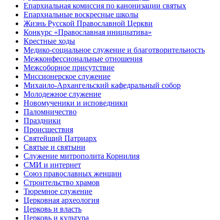
Епархиальная комиссия по канонизации святых
Епархиальные воскресные школы
Жизнь Русской Православной Церкви
Конкурс «Православная инициатива»
Крестные ходы
Медико-социальное служение и благотворительность
Межконфессиональные отношения
Межсоборное присутствие
Миссионерское служение
Михаило-Архангельский кафедральный собор
Молодежное служение
Новомученики и исповедники
Паломничество
Праздники
Происшествия
Святейший Патриарх
Святые и святыни
Служение митрополита Корнилия
СМИ и интернет
Союз православных женщин
Строительство храмов
Тюремное служение
Церковная археология
Церковь и власть
Церковь и культура