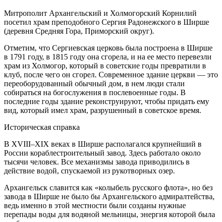
Митрополит Архангельский и Холмогорский Корнилий
посетил храм преподобного Сергия Радонежского в Ширше
(деревня Средняя Гора, Приморский округ).
Отметим, что Сергиевская церковь была построена в Ширше
в 1791 году, в 1815 году она сгорела, и на ее место перевезли
храм из Холмогор, который в советские годы превратили в
клуб, после чего он сгорел. Современное здание церкви — это
переоборудованный обычный дом, в нем люди стали
собираться на богослужения в послевоенные годы. В
последние годы здание реконструируют, чтобы придать ему
вид, который имел храм, разрушенный в советское время.
Историческая справка
В XVIII–XIX веках в Ширше располагался крупнейший в
России кораблестроительный завод. Здесь работало около
тысячи человек. Все механизмы завода приводились в
действие водой, спускаемой из рукотворных озер.
Архангельск славится как «колыбель русского флота», но без
завода в Ширше не было бы Архангельского адмиралтейства,
ведь именно в этой местности были созданы нужные
перепады воды для водяной мельницы, энергия которой была