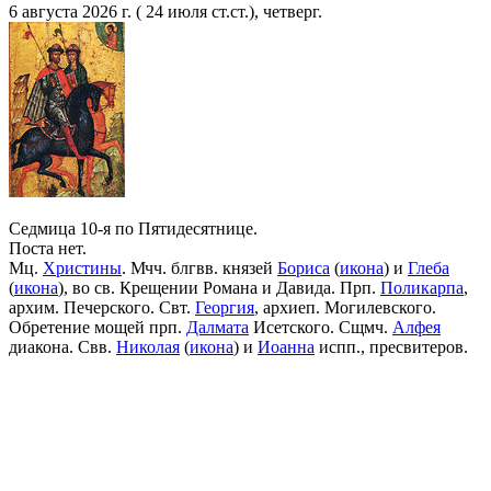
6 августа 2026 г. ( 24 июля ст.ст.), четверг.
Седмица 10-я по Пятидесятнице.
Поста нет.
Мц.
Христины
. Мчч. блгвв. князей
Бориса
(
икона
) и
Глеба
(
икона
), во св. Крещении Романа и Давида. Прп.
Поликарпа
,
архим. Печерского. Свт.
Георгия
, архиеп. Могилевского.
Обретение мощей прп.
Далмата
Исетского. Сщмч.
Алфея
диакона. Свв.
Николая
(
икона
) и
Иоанна
испп., пресвитеров.