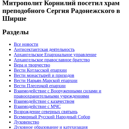
Митрополит Корнилий посетил храм
преподобного Сергия Радонежского в
Ширше
Разделы
Все новости
Антисектантская деятельность
Архангельское Епархиальное управление
Архангельское православное братство
Вера и творчество
Вести Котласской епархии
Вести монастырей и приходов
Вести Нарьян-Марской епархии
Вести Плесецкой епархии
Взаимодействие с Вооруженными силами и
правоохранительными учреждениями
Взаимодействие с казачеством
Взаимодействие с МЧС
Возрождение северных святынь
Всемирный Русский Народный Собор
Духовенство
Духовное образование и катехизация