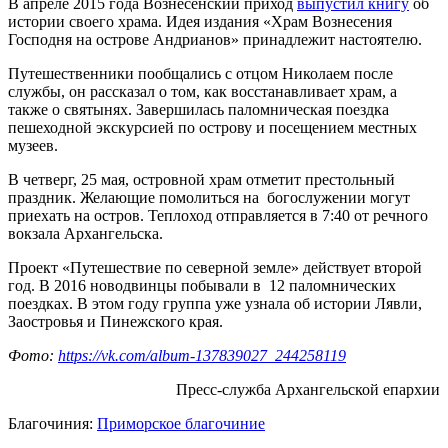
В апреле 2015 года Вознесенский приход
выпустил книгу
об
истории своего храма. Идея издания «Храм Вознесения
Господня на острове Андрианов» принадлежит настоятелю.
Путешественники пообщались с отцом Николаем после
службы, он рассказал о том, как восстанавливает храм, а
также о святынях. Завершилась паломническая поездка
пешеходной экскурсией по острову и посещением местных
музеев.
В четверг, 25 мая, островной храм отметит престольный
праздник. Желающие помолиться на богослужении могут
приехать на остров. Теплоход отправляется в 7:40 от речного
вокзала Архангельска.
Проект «Путешествие по северной земле» действует второй
год. В 2016 новодвинцы побывали в 12 паломнических
поездках. В этом году группа уже узнала об истории Лявли,
Заостровья и Пинежского края.
Фото:
https://vk.com/album-137839027_244258119
Пресс-служба Архангельской епархии
Благочиния:
Приморское благочиние