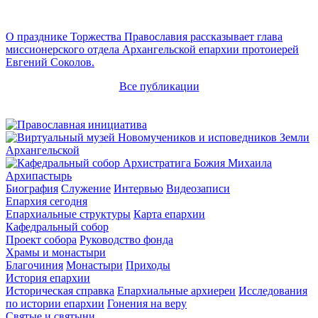
О празднике Торжества Православия рассказывает глава
миссионерского отдела Архангельской епархии протоиерей
Евгений Соколов.
Все публикации
Архипастырь
Биография
Служение
Интервью
Видеозаписи
Епархия сегодня
Епархиальные структуры
Карта епархии
Кафедральный собор
Проект собора
Руководство фонда
Храмы и монастыри
Благочиния
Монастыри
Приходы
История епархии
Историческая справка
Епархиальные архиереи
Исследования
по истории епархии
Гонения на веру
Святые и святыни