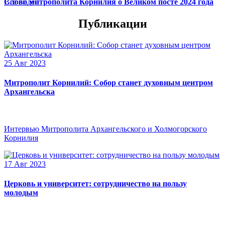
Слово митрополита Корнилия о Великом посте 2024 года
Все видео
Публикации
25 Авг 2023
Митрополит Корнилий: Собор станет духовным центром
Архангельска
Интервью Митрополита Архангельского и Холмогорского
Корнилия
17 Авг 2023
Церковь и университет: сотрудничество на пользу
молодым