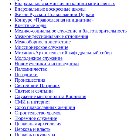
Епархиальная комиссия по канонизации святых
Епархиальные воскресные школы
Жизнь Русской Православной Церкви
Конкурс «Православная инициатива»
Крестные ходы
Медико-социальное служение и благотворительность
Межконфессиональные отношения
Межсоборное присутствие
Миссионерское служение
Михаило-Архангельский кафедральный собор
Молодежное служение
Новомученики и исповедники
Паломничество
Праздники
Происшествия
Святейший Патриарх
Святые и святыни
Служение митрополита Корнилия
СМИ и интернет
Союз православных женщин
Строительство храмов
Тюремное служение
Церковная археология
Церковь и власть
Церковь и культура