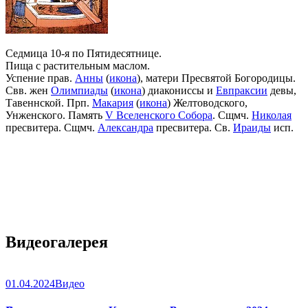
Седмица 10-я по Пятидесятнице.
Пища с растительным маслом.
Успение прав.
Анны
(
икона
), матери Пресвятой Богородицы.
Свв. жен
Олимпиады
(
икона
) диакониссы и
Евпраксии
девы,
Тавеннской. Прп.
Макария
(
икона
) Желтоводского,
Унженского. Память
V Вселенского Собора
. Сщмч.
Николая
пресвитера. Сщмч.
Александра
пресвитера. Св.
Ираиды
исп.
Видеогалерея
01.04.2024
Видео