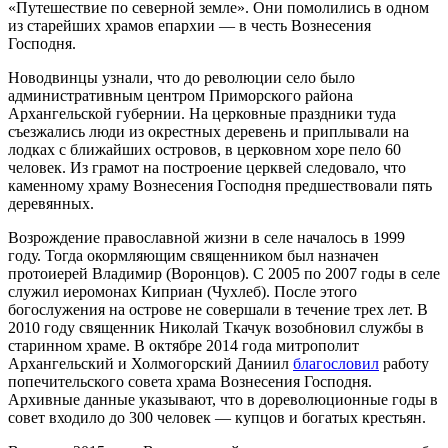
«Путешествие по северной земле». Они помолились в одном
из старейших храмов епархии — в честь Вознесения
Господня.
Новодвинцы узнали, что до революции село было
административным центром Приморского района
Архангельской губернии. На церковные праздники туда
съезжались люди из окрестных деревень и приплывали на
лодках с ближайших островов, в церковном хоре пело 60
человек. Из грамот на построение церквей следовало, что
каменному храму Вознесения Господня предшествовали пять
деревянных.
Возрождение православной жизни в селе началось в 1999
году. Тогда окормляющим священником был назначен
протоиерей Владимир (Воронцов). С 2005 по 2007 годы в селе
служил иеромонах Киприан (Чухлеб). После этого
богослужения на острове не совершали в течение трех лет. В
2010 году священник Николай Ткачук возобновил службы в
старинном храме. В октябре 2014 года митрополит
Архангельский и Холмогорский Даниил
благословил
работу
попечительского совета храма Вознесения Господня.
Архивные данные указывают, что в дореволюционные годы в
совет входило до 300 человек — купцов и богатых крестьян.