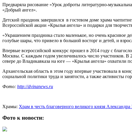
Предваряла рисование «Урок доброты литературно-музыкальная
«Добрый ангел».
Детский праздник завершился в гостевом доме храма чаепити
Всероссийской акции «Крылья ангела» и подарки для творчест
«Украшением праздника стало маленькое, но очень красивое дей
голубые шары, что привело в большой восторг и детей, и взро
Впервые всероссийской конкурс прошел в 2014 году с благосл
Москвы. С каждым годом увеличивалось число участников. В 2
севере до Владикавказа на юге — «Крылья ангела» охватили по
Архангельская область в этом году впервые участвовала в кон
социальной политики труда и занятости, а также активисты го
Фото:
http://dvinanews.ru
Храмы:
Храм в честь благоверного великого князя Александра
Фото к новости: