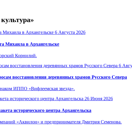
 культура»
6 Августа 2026
га Михаила в Архангельске
горский Корнилий.
6 Авгу
осам восстановления деревянных храмов Русского Севера
знаком ИППО «Вифлеемская звезда».
26 Июня 2026
акета исторического центра Архангельска
компаний «Аквилон» и предпринимателя Дмитрия Семенова.