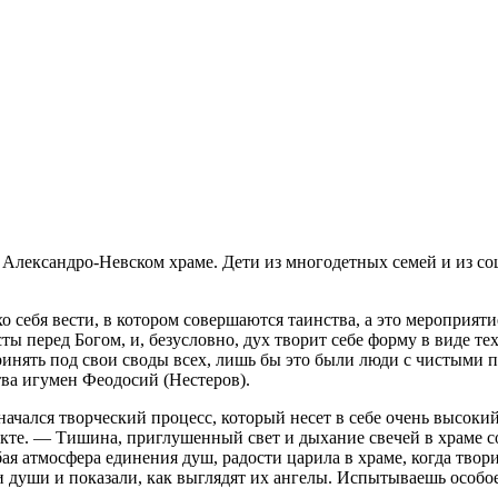
 Александро-Невском храме. Дети из многодетных семей и из с
 себя вести, в котором совершаются таинства, а это мероприят
ы перед Богом, и, безусловно, дух творит себе форму в виде те
 принять под свои своды всех, лишь бы это были люди с чистыми
ва игумен Феодосий (Нестеров).
и начался творческий процесс, который несет в себе очень высо
те. — Тишина, приглушенный свет и дыхание свечей в храме со
я атмосфера единения душ, радости царила в храме, когда твори
души и показали, как выглядят их ангелы. Испытываешь особое 