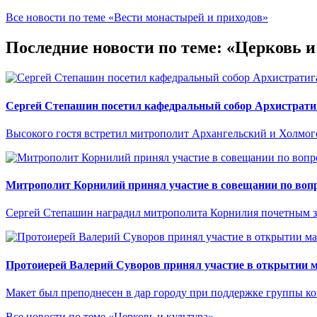
Все новости по теме «Вести монастырей и приходов»
Последние новости по теме: «Церковь и
Сергей Степашин посетил кафедральный собор Архистрати
Высокого гостя встретил митрополит Архангельский и Холмо
Митрополит Корнилий принял участие в совещании по вопр
Сергей Степашин наградил митрополита Корнилия почетным 
Протоиерей Валерий Суворов принял участие в открытии м
Макет был преподнесен в дар городу при поддержке группы 
Все новости по теме «Церковь и культура»