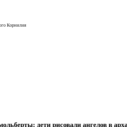
ого Корнилия
мольберты: дети рисовали ангелов в арх