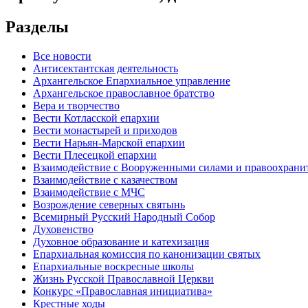
Разделы
Все новости
Антисектантская деятельность
Архангельское Епархиальное управление
Архангельское православное братство
Вера и творчество
Вести Котласской епархии
Вести монастырей и приходов
Вести Нарьян-Марской епархии
Вести Плесецкой епархии
Взаимодействие с Вооруженными силами и правоохран
Взаимодействие с казачеством
Взаимодействие с МЧС
Возрождение северных святынь
Всемирный Русский Народный Собор
Духовенство
Духовное образование и катехизация
Епархиальная комиссия по канонизации святых
Епархиальные воскресные школы
Жизнь Русской Православной Церкви
Конкурс «Православная инициатива»
Крестные ходы