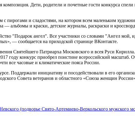
 композиция. Дети, родители и почетные гости конкурса спели
ем с пирогами и сладостями, на котором всем маленьким худож
ва — альбомы и краски, детские журналы, раскраски и кроссвор
ство "Подарок ангел". Все участники со словами "Ангел мой, ид
слых», — сообщается на приходской странице ВКонтакте.
овения Святейшего Патриарха Московского и всея Руси Кирилла.
017 году конкурс приобрел поистине всероссийский масштаб. От
чти все часовые и климатические пояса России.
курсе. Поддержали инициативу и посодействовали в его организ
родского Совета ветеранов и областного «Союза женщин России»
 Невского (подворье Свято-Артемиево-Веркольского мужского мо