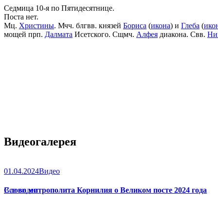
Седмица 10-я по Пятидесятнице.
Поста нет.
Мц.
Христины
. Мчч. блгвв. князей
Бориса
(
икона
) и
Глеба
(
ико
мощей прп.
Далмата
Исетского. Сщмч.
Алфея
диакона. Свв.
Ни
Видеогалерея
01.04.2024
Видео
Слово митрополита Корнилия о Великом посте 2024 года
Все видео