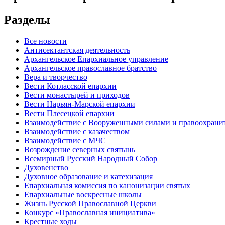
Разделы
Все новости
Антисектантская деятельность
Архангельское Епархиальное управление
Архангельское православное братство
Вера и творчество
Вести Котласской епархии
Вести монастырей и приходов
Вести Нарьян-Марской епархии
Вести Плесецкой епархии
Взаимодействие с Вооруженными силами и правоохран
Взаимодействие с казачеством
Взаимодействие с МЧС
Возрождение северных святынь
Всемирный Русский Народный Собор
Духовенство
Духовное образование и катехизация
Епархиальная комиссия по канонизации святых
Епархиальные воскресные школы
Жизнь Русской Православной Церкви
Конкурс «Православная инициатива»
Крестные ходы