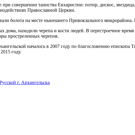
при совершении таинства Евхаристии: потир, дискос, звездица
ннодействиях Православной Церкви.
али болота на месте нынешнего Привокзального микрорайона. В
ах дома, находили черепа и кости людей. В перестроечное время
оры простреленных черепов.
нгельской началось в 2007 году по благословению епископа Тих
2015 году.
усской г. Архангельска