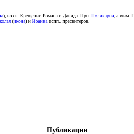
на
), во св. Крещении Романа и Давида. Прп.
Поликарпа
, архим. 
колая
(
икона
) и
Иоанна
испп., пресвитеров.
Публикации