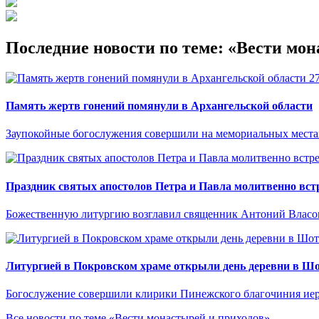
Последние новости по теме: «Вести мон
2
Память жертв гонений помянули в Архангельской области
Заупокойные богослужения совершили на мемориальных местах
Праздник святых апостолов Петра и Павла молитвенно встр
Божественную литургию возглавил священник Антоний Власо
Литургией в Покровском храме открыли день деревни в Ш
Богослужение совершили клирики Пинежского благочиния иер
Все новости по теме «Вести монастырей и приходов»