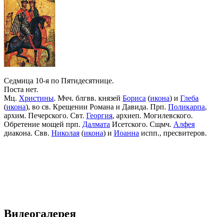
Седмица 10-я по Пятидесятнице.
Поста нет.
Мц.
Христины
. Мчч. блгвв. князей
Бориса
(
икона
) и
Глеба
(
икона
), во св. Крещении Романа и Давида. Прп.
Поликарпа
,
архим. Печерского. Свт.
Георгия
, архиеп. Могилевского.
Обретение мощей прп.
Далмата
Исетского. Сщмч.
Алфея
диакона. Свв.
Николая
(
икона
) и
Иоанна
испп., пресвитеров.
Видеогалерея