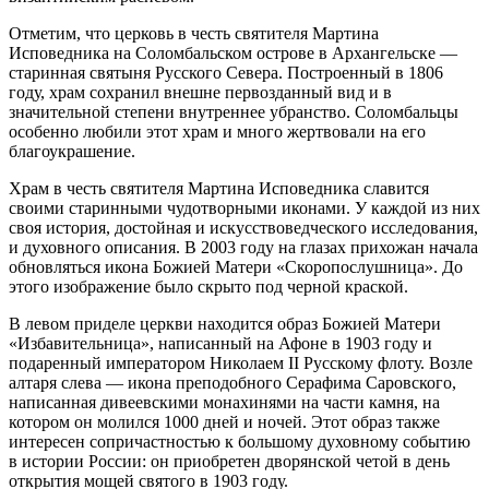
Отметим, что церковь в честь святителя Мартина
Исповедника на Соломбальском острове в Архангельске —
старинная святыня Русского Севера. Построенный в 1806
году, храм сохранил внешне первозданный вид и в
значительной степени внутреннее убранство. Соломбальцы
особенно любили этот храм и много жертвовали на его
благоукрашение.
Храм в честь святителя Мартина Исповедника славится
своими старинными чудотворными иконами. У каждой из них
своя история, достойная и искусствоведческого исследования,
и духовного описания. В 2003 году на глазах прихожан начала
обновляться икона Божией Матери «Скоропослушница». До
этого изображение было скрыто под черной краской.
В левом приделе церкви находится образ Божией Матери
«Избавительница», написанный на Афоне в 1903 году и
подаренный императором Николаем II Русскому флоту. Возле
алтаря слева — икона преподобного Серафима Саровского,
написанная дивеевскими монахинями на части камня, на
котором он молился 1000 дней и ночей. Этот образ также
интересен сопричастностью к большому духовному событию
в истории России: он приобретен дворянской четой в день
открытия мощей святого в 1903 году.