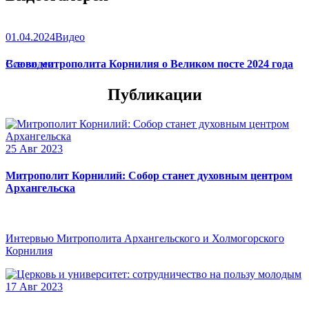
01.04.2024
Видео
Слово митрополита Корнилия о Великом посте 2024 года
Все видео
Публикации
25 Авг 2023
Митрополит Корнилий: Собор станет духовным центром
Архангельска
Интервью Митрополита Архангельского и Холмогорского
Корнилия
17 Авг 2023