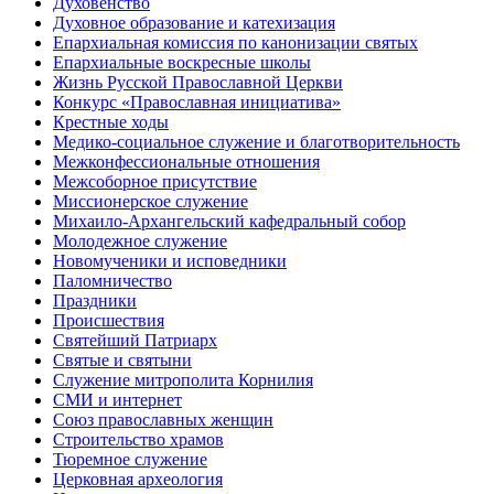
Духовенство
Духовное образование и катехизация
Епархиальная комиссия по канонизации святых
Епархиальные воскресные школы
Жизнь Русской Православной Церкви
Конкурс «Православная инициатива»
Крестные ходы
Медико-социальное служение и благотворительность
Межконфессиональные отношения
Межсоборное присутствие
Миссионерское служение
Михаило-Архангельский кафедральный собор
Молодежное служение
Новомученики и исповедники
Паломничество
Праздники
Происшествия
Святейший Патриарх
Святые и святыни
Служение митрополита Корнилия
СМИ и интернет
Союз православных женщин
Строительство храмов
Тюремное служение
Церковная археология