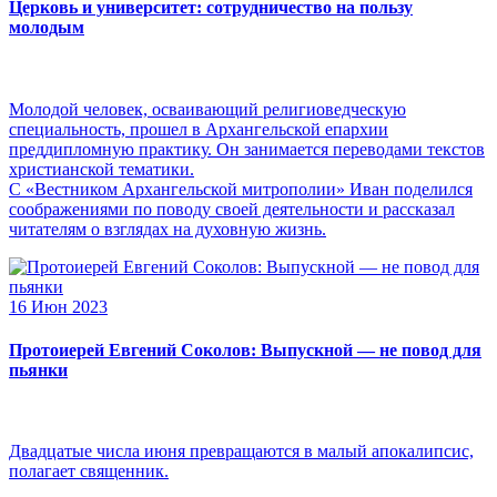
Церковь и университет: сотрудничество на пользу
молодым
Молодой человек, осваивающий религиоведческую
специальность, прошел в Архангельской епархии
преддипломную практику. Он занимается переводами текстов
христианской тематики.
С «Вестником Архангельской митрополии» Иван поделился
соображениями по поводу своей деятельности и рассказал
читателям о взглядах на духовную жизнь.
16 Июн 2023
Протоиерей Евгений Соколов: Выпускной — не повод для
пьянки
Двадцатые числа июня превращаются в малый апокалипсис,
полагает священник.