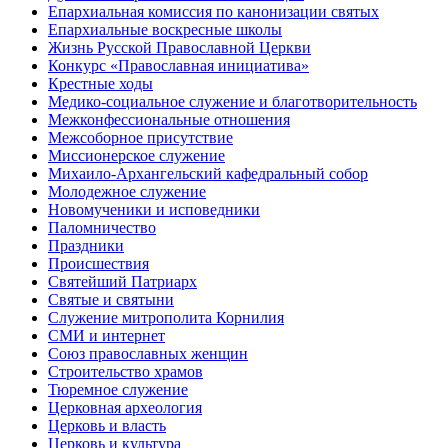
Епархиальная комиссия по канонизации святых
Епархиальные воскресные школы
Жизнь Русской Православной Церкви
Конкурс «Православная инициатива»
Крестные ходы
Медико-социальное служение и благотворительность
Межконфессиональные отношения
Межсоборное присутствие
Миссионерское служение
Михаило-Архангельский кафедральный собор
Молодежное служение
Новомученики и исповедники
Паломничество
Праздники
Происшествия
Святейший Патриарх
Святые и святыни
Служение митрополита Корнилия
СМИ и интернет
Союз православных женщин
Строительство храмов
Тюремное служение
Церковная археология
Церковь и власть
Церковь и культура