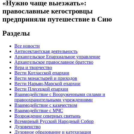
«Нужно чаще выезжать»:
православные кегостровцы
предприняли путешествие в Сию
Разделы
Все новости
Антисектантская деятельность
Архангельское Епархиальное управление
Архангельское православное братство
Вера и творчество
Вести Котласской епархии
Вести монастырей и приходов
Вести Нарьян-Марской епархии
Вести Плесецкой епархии
Взаимодействие с Вооруженными силами и
правоохранительными учреждениями
Взаимодействие с казачеством
Взаимодействие с МЧС
Возрождение северных святынь
Всемирный Русский Народный Собор
Духовенство
Духовное образование и катехизация