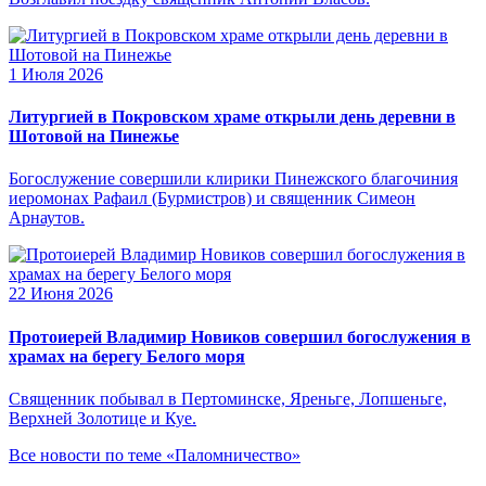
1 Июля 2026
Литургией в Покровском храме открыли день деревни в
Шотовой на Пинежье
Богослужение совершили клирики Пинежского благочиния
иеромонах Рафаил (Бурмистров) и священник Симеон
Арнаутов.
22 Июня 2026
Протоиерей Владимир Новиков совершил богослужения в
храмах на берегу Белого моря
Священник побывал в Пертоминске, Яреньге, Лопшеньге,
Верхней Золотице и Куе.
Все новости по теме «Паломничество»