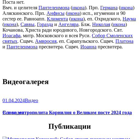
Поста нет.
Вмч. и целителя
Пантелеимона
(
икона
). Прп.
Германа
(
икона
)
Аляскинского. Прп.
Анфисы
(
икона
) исп., игумении и 90
сестер ее. Равноапп.
Климента
(
икона
), еп. Охридского,
Наума
(
икона
),
Саввы
,
Горазда
и
Ангеляра
. Блж.
Николая
(
икона
)
Кочанова, Христа ради юродивого, Новгородского. Свт.
Иоасафа
, митр. Московского и всея Руси.
Собор Смоленских
святых
. Сщмч.
Амвросия
, еп. Сарапульского. Сщмч.
Платона
и
Пантелеимона
пресвитера. Сщмч.
Иоанна
пресвитера.
Видеогалерея
01.04.2024
Видео
Слово митрополита Корнилия о Великом посте 2024 года
Все видео
Публикации