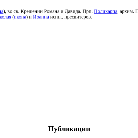
на
), во св. Крещении Романа и Давида. Прп.
Поликарпа
, архим. 
колая
(
икона
) и
Иоанна
испп., пресвитеров.
Публикации