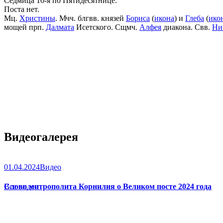
Седмица 10-я по Пятидесятнице.
Поста нет.
Мц.
Христины
. Мчч. блгвв. князей
Бориса
(
икона
) и
Глеба
(
ико
мощей прп.
Далмата
Исетского. Сщмч.
Алфея
диакона. Свв.
Ни
Видеогалерея
01.04.2024
Видео
Слово митрополита Корнилия о Великом посте 2024 года
Все видео