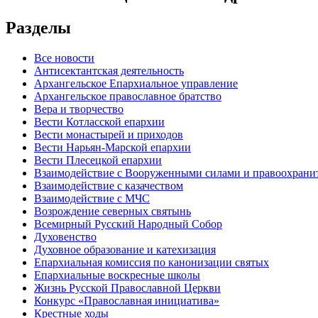
Разделы
Все новости
Антисектантская деятельность
Архангельское Епархиальное управление
Архангельское православное братство
Вера и творчество
Вести Котласской епархии
Вести монастырей и приходов
Вести Нарьян-Марской епархии
Вести Плесецкой епархии
Взаимодействие с Вооруженными силами и правоохран
Взаимодействие с казачеством
Взаимодействие с МЧС
Возрождение северных святынь
Всемирный Русский Народный Собор
Духовенство
Духовное образование и катехизация
Епархиальная комиссия по канонизации святых
Епархиальные воскресные школы
Жизнь Русской Православной Церкви
Конкурс «Православная инициатива»
Крестные ходы