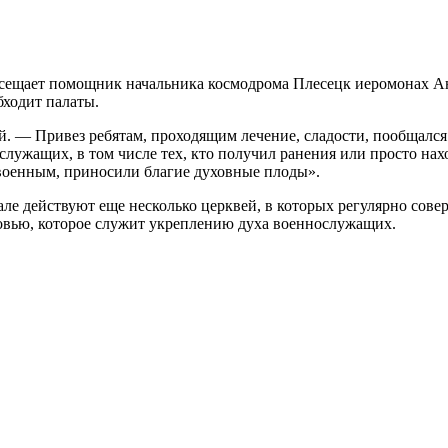
сещает помощник начальника космодрома Плесецк иеромонах Ан
бходит палаты.
й. — Привез ребятам, проходящим лечение, сладости, пообщался 
лужащих, в том числе тех, кто получил ранения или просто на
военным, приносили благие духовные плоды».
але действуют еще несколько церквей, в которых регулярно со
овью, которое служит укреплению духа военнослужащих.