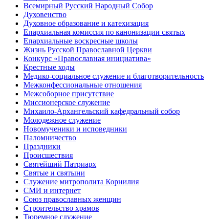
Всемирный Русский Народный Собор
Духовенство
Духовное образование и катехизация
Епархиальная комиссия по канонизации святых
Епархиальные воскресные школы
Жизнь Русской Православной Церкви
Конкурс «Православная инициатива»
Крестные ходы
Медико-социальное служение и благотворительность
Межконфессиональные отношения
Межсоборное присутствие
Миссионерское служение
Михаило-Архангельский кафедральный собор
Молодежное служение
Новомученики и исповедники
Паломничество
Праздники
Происшествия
Святейший Патриарх
Святые и святыни
Служение митрополита Корнилия
СМИ и интернет
Союз православных женщин
Строительство храмов
Тюремное служение