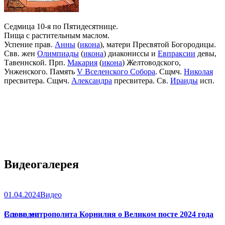
Седмица 10-я по Пятидесятнице.
Пища с растительным маслом.
Успение прав.
Анны
(
икона
), матери Пресвятой Богородицы.
Свв. жен
Олимпиады
(
икона
) диакониссы и
Евпраксии
девы,
Тавеннской. Прп.
Макария
(
икона
) Желтоводского,
Унженского. Память
V Вселенского Собора
. Сщмч.
Николая
пресвитера. Сщмч.
Александра
пресвитера. Св.
Ираиды
исп.
Видеогалерея
01.04.2024
Видео
Слово митрополита Корнилия о Великом посте 2024 года
Все видео