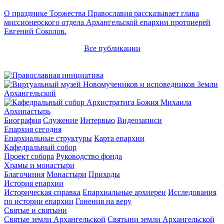
О празднике Торжества Православия рассказывает глава
миссионерского отдела Архангельской епархии протоиерей
Евгений Соколов.
Все публикации
Архипастырь
Биография
Служение
Интервью
Видеозаписи
Епархия сегодня
Епархиальные структуры
Карта епархии
Кафедральный собор
Проект собора
Руководство фонда
Храмы и монастыри
Благочиния
Монастыри
Приходы
История епархии
Историческая справка
Епархиальные архиереи
Исследования
по истории епархии
Гонения на веру
Святые и святыни
Святые земли Архангельской
Святыни земли Архангельской