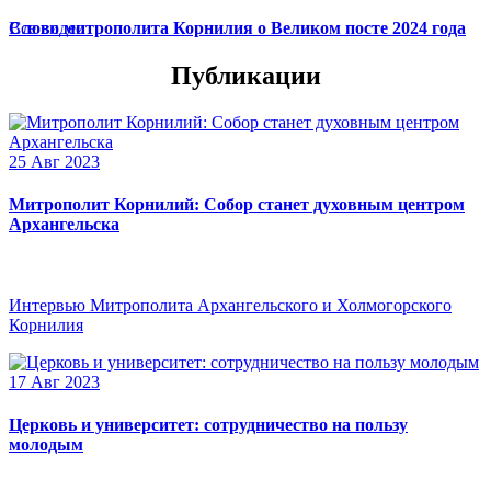
Слово митрополита Корнилия о Великом посте 2024 года
Все видео
Публикации
25 Авг 2023
Митрополит Корнилий: Собор станет духовным центром
Архангельска
Интервью Митрополита Архангельского и Холмогорского
Корнилия
17 Авг 2023
Церковь и университет: сотрудничество на пользу
молодым