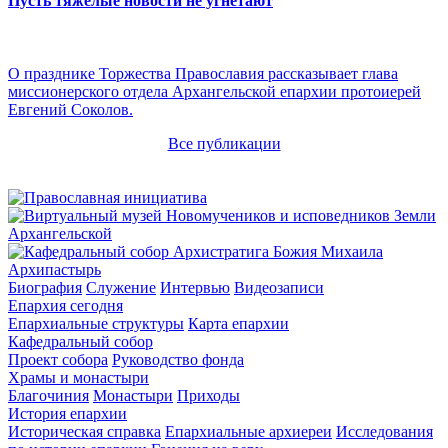
Пусть тяжелые новости не угнетают
О празднике Торжества Православия рассказывает глава
миссионерского отдела Архангельской епархии протоиерей
Евгений Соколов.
Все публикации
Архипастырь
Биография
Служение
Интервью
Видеозаписи
Епархия сегодня
Епархиальные структуры
Карта епархии
Кафедральный собор
Проект собора
Руководство фонда
Храмы и монастыри
Благочиния
Монастыри
Приходы
История епархии
Историческая справка
Епархиальные архиереи
Исследования