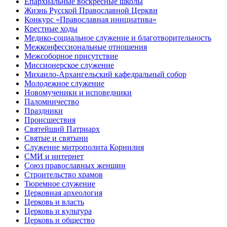
Епархиальные воскресные школы
Жизнь Русской Православной Церкви
Конкурс «Православная инициатива»
Крестные ходы
Медико-социальное служение и благотворительность
Межконфессиональные отношения
Межсоборное присутствие
Миссионерское служение
Михаило-Архангельский кафедральный собор
Молодежное служение
Новомученики и исповедники
Паломничество
Праздники
Происшествия
Святейший Патриарх
Святые и святыни
Служение митрополита Корнилия
СМИ и интернет
Союз православных женщин
Строительство храмов
Тюремное служение
Церковная археология
Церковь и власть
Церковь и культура
Церковь и общество