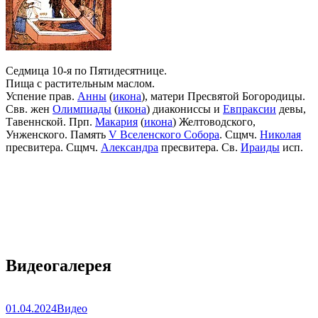
Седмица 10-я по Пятидесятнице.
Пища с растительным маслом.
Успение прав.
Анны
(
икона
), матери Пресвятой Богородицы.
Свв. жен
Олимпиады
(
икона
) диакониссы и
Евпраксии
девы,
Тавеннской. Прп.
Макария
(
икона
) Желтоводского,
Унженского. Память
V Вселенского Собора
. Сщмч.
Николая
пресвитера. Сщмч.
Александра
пресвитера. Св.
Ираиды
исп.
Видеогалерея
01.04.2024
Видео