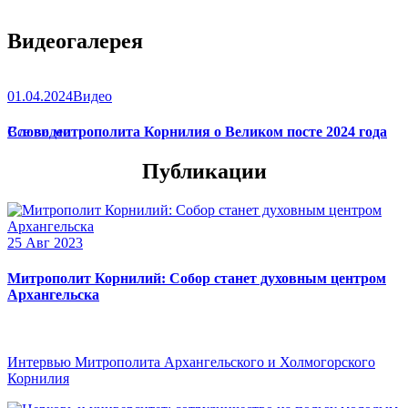
Видеогалерея
01.04.2024
Видео
Слово митрополита Корнилия о Великом посте 2024 года
Все видео
Публикации
25 Авг 2023
Митрополит Корнилий: Собор станет духовным центром
Архангельска
Интервью Митрополита Архангельского и Холмогорского
Корнилия