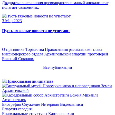
Двадцатые числа июня превращаются в малый апокалипсис,
полагает священник.
3 Мар 2023
Пусть тяжелые новости не угнетают
О празднике Торжества Православия рассказывает глава
миссионерского отдела Архангельской епархии протоиерей
Евгений Соколов.
Все публикации
Архипастырь
Биография
Служение
Интервью
Видеозаписи
Епархия сегодня
Епархиальные структуры
Карта епархии