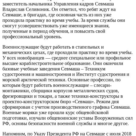
заместитель начальника Управления кадров Севмаша
Владислав Селивоник. Он отметил, что ребят ждут на
Севмаше, в бригадах, где основная часть из них уже
проходила практику во время учебы. За время службы они
смогут усовершенствовать уже имеющиеся знания,
полученные в период обучения, и повысить свой
профессиональный уровень.
Военнослужащие будут работать в стапельных и
механических цехах, где проходили практику во время учебы.
У всех новобранцев — среднее специальное или профильное
высшее кораблестроительное образование. Они окончили
базовые учебные заведения Севмаша – Техникум
судостроения и машиностроения и Институт судостроения и
морской арктической техники. Основные профессии, по
которым будут работать военнослужащие – слесари-
монтажники, сборщики корпусов металлических судов,
фрезеровщики и токари, а также техники-конструкторы в
проектно-конструкторском бюро «Севмаш». Режим дня
сформирован с учетом производственного графика Севмаша.
Военные моряки уже прошли курс общевойсковой
подготовки, изучали общевоинские уставы Вооруженных сил
РФ, основы безопасности военной службы и многое другое.
Напомним, по Указу Президента РФ на Севмаше с июля 2018