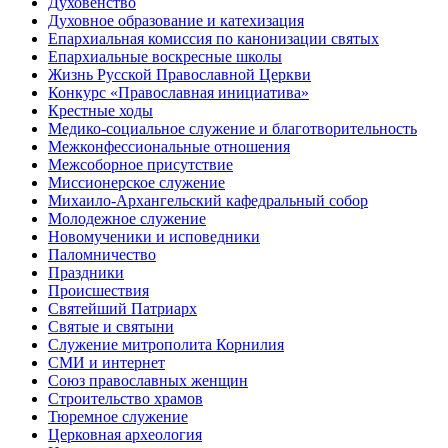
Духовенство
Духовное образование и катехизация
Епархиальная комиссия по канонизации святых
Епархиальные воскресные школы
Жизнь Русской Православной Церкви
Конкурс «Православная инициатива»
Крестные ходы
Медико-социальное служение и благотворительность
Межконфессиональные отношения
Межсоборное присутствие
Миссионерское служение
Михаило-Архангельский кафедральный собор
Молодежное служение
Новомученики и исповедники
Паломничество
Праздники
Происшествия
Святейший Патриарх
Святые и святыни
Служение митрополита Корнилия
СМИ и интернет
Союз православных женщин
Строительство храмов
Тюремное служение
Церковная археология