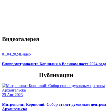
Видеогалерея
01.04.2024
Видео
Слово митрополита Корнилия о Великом посте 2024 года
Все видео
Публикации
25 Авг 2023
Митрополит Корнилий: Собор станет духовным центром
Архангельска