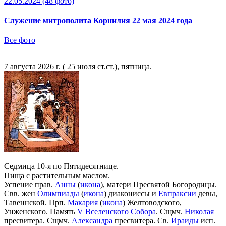
22.05.2024
(48 фото)
Служение митрополита Корнилия 22 мая 2024 года
Все фото
7 августа 2026 г. ( 25 июля ст.ст.), пятница.
Седмица 10-я по Пятидесятнице.
Пища с растительным маслом.
Успение прав.
Анны
(
икона
), матери Пресвятой Богородицы.
Свв. жен
Олимпиады
(
икона
) диакониссы и
Евпраксии
девы,
Тавеннской. Прп.
Макария
(
икона
) Желтоводского,
Унженского. Память
V Вселенского Собора
. Сщмч.
Николая
пресвитера. Сщмч.
Александра
пресвитера. Св.
Ираиды
исп.