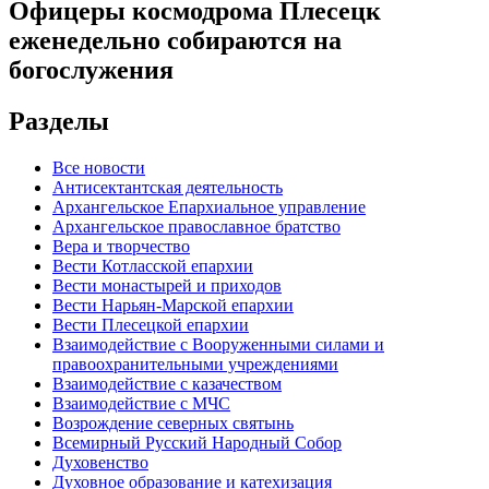
Офицеры космодрома Плесецк
еженедельно собираются на
богослужения
Разделы
Все новости
Антисектантская деятельность
Архангельское Епархиальное управление
Архангельское православное братство
Вера и творчество
Вести Котласской епархии
Вести монастырей и приходов
Вести Нарьян-Марской епархии
Вести Плесецкой епархии
Взаимодействие с Вооруженными силами и
правоохранительными учреждениями
Взаимодействие с казачеством
Взаимодействие с МЧС
Возрождение северных святынь
Всемирный Русский Народный Собор
Духовенство
Духовное образование и катехизация