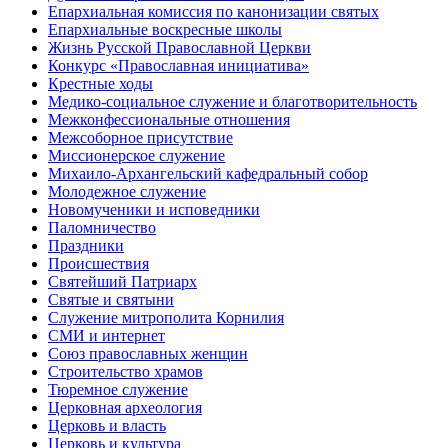
Епархиальная комиссия по канонизации святых
Епархиальные воскресные школы
Жизнь Русской Православной Церкви
Конкурс «Православная инициатива»
Крестные ходы
Медико-социальное служение и благотворительность
Межконфессиональные отношения
Межсоборное присутствие
Миссионерское служение
Михаило-Архангельский кафедральный собор
Молодежное служение
Новомученики и исповедники
Паломничество
Праздники
Происшествия
Святейший Патриарх
Святые и святыни
Служение митрополита Корнилия
СМИ и интернет
Союз православных женщин
Строительство храмов
Тюремное служение
Церковная археология
Церковь и власть
Церковь и культура