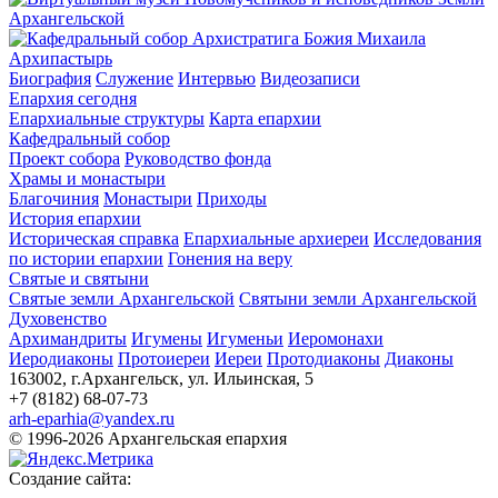
Архипастырь
Биография
Служение
Интервью
Видеозаписи
Епархия сегодня
Епархиальные структуры
Карта епархии
Кафедральный собор
Проект собора
Руководство фонда
Храмы и монастыри
Благочиния
Монастыри
Приходы
История епархии
Историческая справка
Епархиальные архиереи
Исследования
по истории епархии
Гонения на веру
Святые и святыни
Святые земли Архангельской
Святыни земли Архангельской
Духовенство
Архимандриты
Игумены
Игуменьи
Иеромонахи
Иеродиаконы
Протоиереи
Иереи
Протодиаконы
Диаконы
163002, г.Архангельск, ул. Ильинская, 5
+7 (8182) 68-07-73
arh-eparhia@yandex.ru
© 1996-2026 Архангельская епархия
Создание сайта: