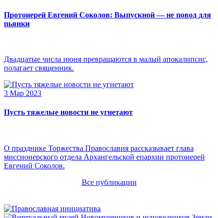
Протоиерей Евгений Соколов: Выпускной — не повод для
пьянки
Двадцатые числа июня превращаются в малый апокалипсис,
полагает священник.
3 Мар 2023
Пусть тяжелые новости не угнетают
О празднике Торжества Православия рассказывает глава
миссионерского отдела Архангельской епархии протоиерей
Евгений Соколов.
Все публикации