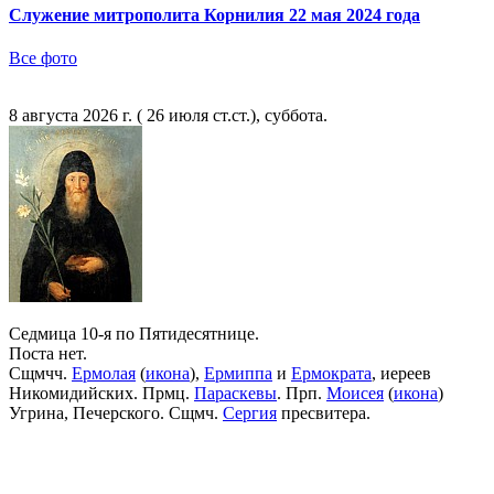
Служение митрополита Корнилия 22 мая 2024 года
Все фото
8 августа 2026 г. ( 26 июля ст.ст.), суббота.
Седмица 10-я по Пятидесятнице.
Поста нет.
Сщмчч.
Ермолая
(
икона
),
Ермиппа
и
Ермократа
, иереев
Никомидийских. Прмц.
Параскевы
. Прп.
Моисея
(
икона
)
Угрина, Печерского. Сщмч.
Сергия
пресвитера.