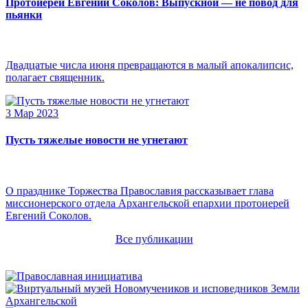
Протоиерей Евгений Соколов: Выпускной — не повод для
пьянки
Двадцатые числа июня превращаются в малый апокалипсис,
полагает священник.
3 Мар 2023
Пусть тяжелые новости не угнетают
О празднике Торжества Православия рассказывает глава
миссионерского отдела Архангельской епархии протоиерей
Евгений Соколов.
Все публикации