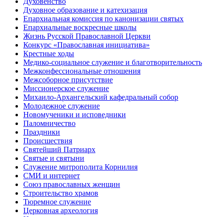
Духовенство
Духовное образование и катехизация
Епархиальная комиссия по канонизации святых
Епархиальные воскресные школы
Жизнь Русской Православной Церкви
Конкурс «Православная инициатива»
Крестные ходы
Медико-социальное служение и благотворительность
Межконфессиональные отношения
Межсоборное присутствие
Миссионерское служение
Михаило-Архангельский кафедральный собор
Молодежное служение
Новомученики и исповедники
Паломничество
Праздники
Происшествия
Святейший Патриарх
Святые и святыни
Служение митрополита Корнилия
СМИ и интернет
Союз православных женщин
Строительство храмов
Тюремное служение
Церковная археология