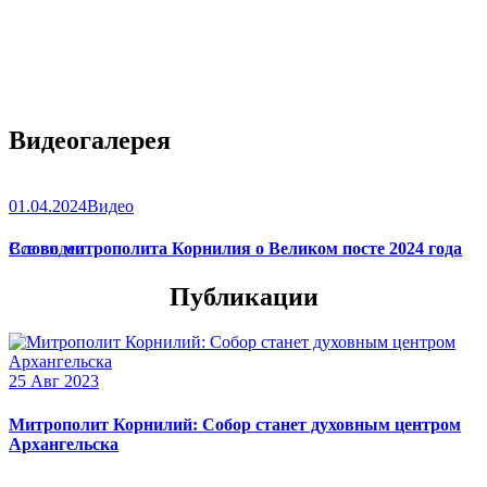
Видеогалерея
01.04.2024
Видео
Слово митрополита Корнилия о Великом посте 2024 года
Все видео
Публикации
25 Авг 2023
Митрополит Корнилий: Собор станет духовным центром
Архангельска