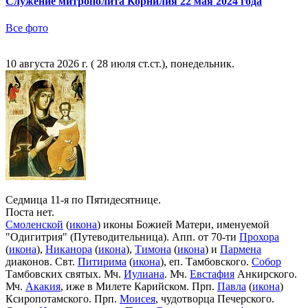
Служение митрополита Корнилия 22 мая 2024 года
Все фото
10 августа 2026 г. ( 28 июля ст.ст.), понедельник.
Седмица 11-я по Пятидесятнице.
Поста нет.
Смоленской
(
икона
) иконы Божией Матери, именуемой
"Одигитрия" (Путеводительница). Апп. от 70-ти
Прохора
(
икона
),
Никанора
(
икона
),
Тимона
(
икона
) и
Пармена
диаконов. Свт.
Питирима
(
икона
), еп. Тамбовского.
Собор
Тамбовских святых. Мч.
Иулиана
. Мч.
Евстафия
Анкирского.
Мч.
Акакия
, иже в Милете Карийском. Прп.
Павла
(
икона
)
Ксиропотамского. Прп.
Моисея
, чудотворца Печерского.