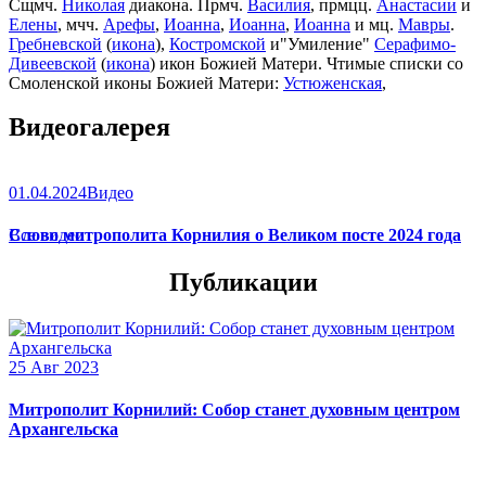
Сщмч.
Николая
диакона. Прмч.
Василия
, прмцц.
Анастасии
и
Елены
, мчч.
Арефы
,
Иоанна
,
Иоанна
,
Иоанна
и мц.
Мавры
.
Гребневской
(
икона
),
Костромской
и"Умиление"
Серафимо-
Дивеевской
(
икона
) икон Божией Матери. Чтимые списки со
Смоленской иконы Божией Матери:
Устюженская
,
Выдропусская
,
Христофоровская
,
Супрасльская
,
Югская
Видеогалерея
(
икона
),
Игрицкая
,
Шуйская
(
икона
),
Седмиезерная
,
Сергиевская
(в Троице-Сергиевой Лавре).
01.04.2024
Видео
Слово митрополита Корнилия о Великом посте 2024 года
Все видео
Публикации
25 Авг 2023
Митрополит Корнилий: Собор станет духовным центром
Архангельска