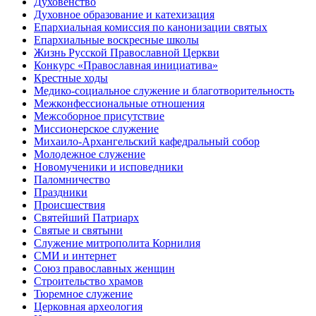
Духовенство
Духовное образование и катехизация
Епархиальная комиссия по канонизации святых
Епархиальные воскресные школы
Жизнь Русской Православной Церкви
Конкурс «Православная инициатива»
Крестные ходы
Медико-социальное служение и благотворительность
Межконфессиональные отношения
Межсоборное присутствие
Миссионерское служение
Михаило-Архангельский кафедральный собор
Молодежное служение
Новомученики и исповедники
Паломничество
Праздники
Происшествия
Святейший Патриарх
Святые и святыни
Служение митрополита Корнилия
СМИ и интернет
Союз православных женщин
Строительство храмов
Тюремное служение
Церковная археология