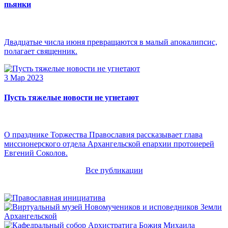
пьянки
Двадцатые числа июня превращаются в малый апокалипсис,
полагает священник.
3 Мар 2023
Пусть тяжелые новости не угнетают
О празднике Торжества Православия рассказывает глава
миссионерского отдела Архангельской епархии протоиерей
Евгений Соколов.
Все публикации