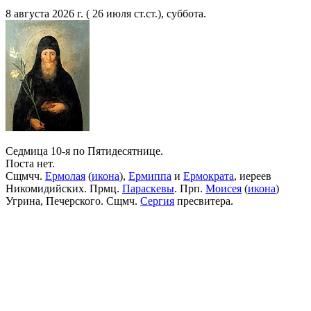
8 августа 2026 г. ( 26 июля ст.ст.), суббота.
Седмица 10-я по Пятидесятнице.
Поста нет.
Сщмчч.
Ермолая
(
икона
),
Ермиппа
и
Ермократа
, иереев
Никомидийских. Прмц.
Параскевы
. Прп.
Моисея
(
икона
)
Угрина, Печерского. Сщмч.
Сергия
пресвитера.