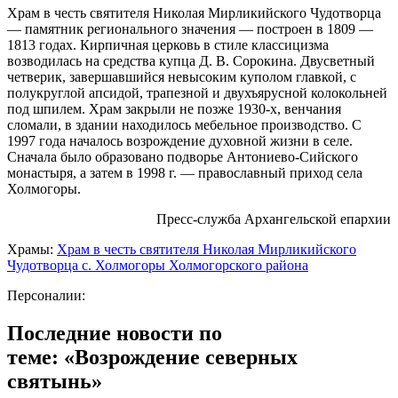
Храм в честь святителя Николая Мирликийского Чудотворца
— памятник регионального значения — построен в 1809 —
1813 годах. Кирпичная церковь в стиле классицизма
возводилась на средства купца Д. В. Сорокина. Двусветный
четверик, завершавшийся невысоким куполом главкой, с
полукруглой апсидой, трапезной и двухъярусной колокольней
под шпилем. Храм закрыли не позже 1930-х, венчания
сломали, в здании находилось мебельное производство. С
1997 года началось возрождение духовной жизни в селе.
Сначала было образовано подворье Антониево-Сийского
монастыря, а затем в 1998 г. — православный приход села
Холмогоры.
Пресс-служба Архангельской епархии
Храмы:
Храм в честь святителя Николая Мирликийского
Чудотворца с. Холмогоры Холмогорского района
Персоналии:
Последние новости по
теме: «Возрождение северных
святынь»