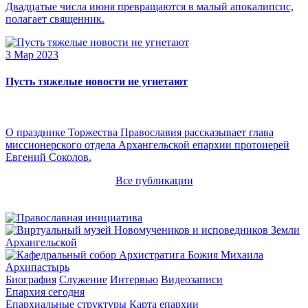
Двадцатые числа июня превращаются в малый апокалипсис,
полагает священник.
3 Мар 2023
Пусть тяжелые новости не угнетают
О празднике Торжества Православия рассказывает глава
миссионерского отдела Архангельской епархии протоиерей
Евгений Соколов.
Все публикации
Архипастырь
Биография
Служение
Интервью
Видеозаписи
Епархия сегодня
Епархиальные структуры
Карта епархии