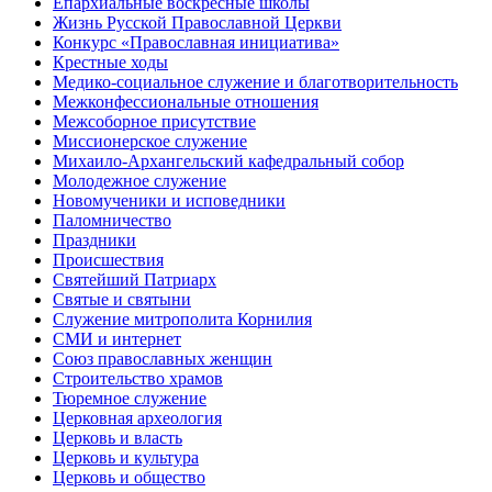
Епархиальные воскресные школы
Жизнь Русской Православной Церкви
Конкурс «Православная инициатива»
Крестные ходы
Медико-социальное служение и благотворительность
Межконфессиональные отношения
Межсоборное присутствие
Миссионерское служение
Михаило-Архангельский кафедральный собор
Молодежное служение
Новомученики и исповедники
Паломничество
Праздники
Происшествия
Святейший Патриарх
Святые и святыни
Служение митрополита Корнилия
СМИ и интернет
Союз православных женщин
Строительство храмов
Тюремное служение
Церковная археология
Церковь и власть
Церковь и культура
Церковь и общество