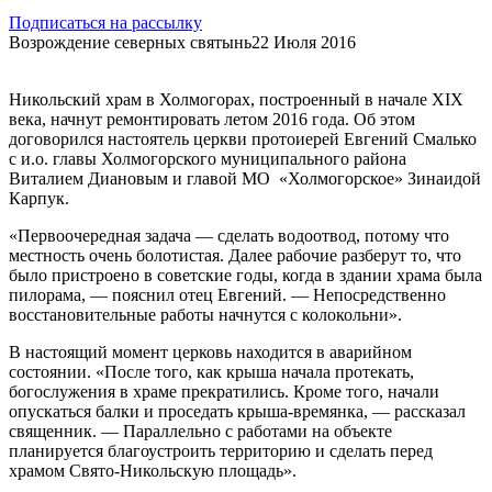
Подписаться на рассылку
Возрождение северных святынь
22 Июля 2016
Никольский храм в Холмогорах, построенный в начале XIX
века, начнут ремонтировать летом 2016 года. Об этом
договорился настоятель церкви протоиерей Евгений Смалько
с и.о. главы Холмогорского муниципального района
Виталием Диановым и главой МО «Холмогорское» Зинаидой
Карпук.
«Первоочередная задача — сделать водоотвод, потому что
местность очень болотистая. Далее рабочие разберут то, что
было пристроено в советские годы, когда в здании храма была
пилорама, — пояснил отец Евгений. — Непосредственно
восстановительные работы начнутся с колокольни».
В настоящий момент церковь находится в аварийном
состоянии. «После того, как крыша начала протекать,
богослужения в храме прекратились. Кроме того, начали
опускаться балки и проседать крыша-времянка, — рассказал
священник. — Параллельно с работами на объекте
планируется благоустроить территорию и сделать перед
храмом Свято-Никольскую площадь».