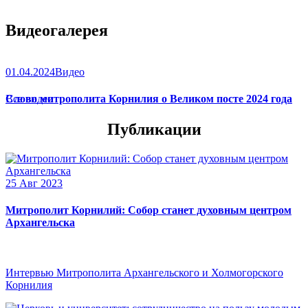
Видеогалерея
01.04.2024
Видео
Слово митрополита Корнилия о Великом посте 2024 года
Все видео
Публикации
25 Авг 2023
Митрополит Корнилий: Собор станет духовным центром
Архангельска
Интервью Митрополита Архангельского и Холмогорского
Корнилия