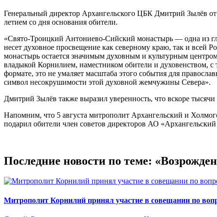
Генеральный директор Архангельского ЦБК Дмитрий Зылёв от 
летием со дня основания обители.
«Свято-Троицкий Антониево-Сийский монастырь — одна из глав
несет духовное просвещение как северному краю, так и всей Р
монастырь остается значимым духовным и культурным центром,
владыкой Корнилием, наместником обители и духовенством, с т
формате, это не умаляет масштаба этого события для правосла
символ несокрушимости этой духовной жемчужины Севера».
Дмитрий Зылёв также выразил уверенность, что вскоре тысячи
Напомним, что 5 августа митрополит Архангельский и Холмо
подарил обители член советов директоров АО «Архангельски
Последние новости по теме: «Возрожде
Митрополит Корнилий принял участие в совещании по вопр