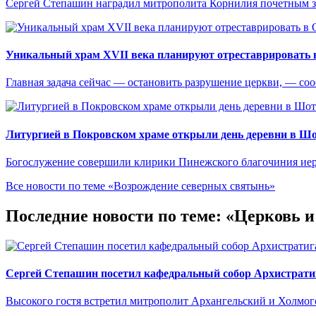
Сергей Степашин наградил митрополита Корнилия почетным 
Уникальный храм XVII века планируют отреставрировать 
Главная задача сейчас — остановить разрушение церкви, — со
Литургией в Покровском храме открыли день деревни в Ш
Богослужение совершили клирики Пинежского благочиния иер
Все новости по теме «Возрождение северных святынь»
Последние новости по теме: «Церковь 
Сергей Степашин посетил кафедральный собор Архистрати
Высокого гостя встретил митрополит Архангельский и Холмо