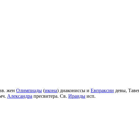
вв. жен
Олимпиады
(
икона
) диакониссы и
Евпраксии
девы, Таве
мч.
Александра
пресвитера. Св.
Ираиды
исп.