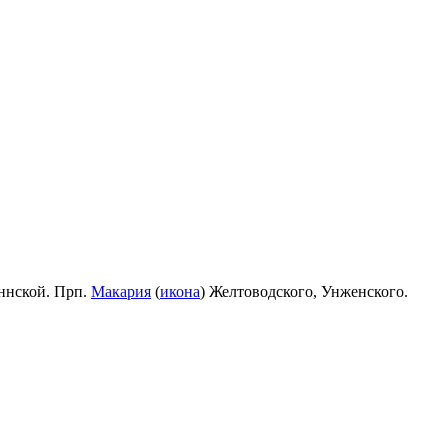
ннской. Прп.
Макария
(
икона
) Желтоводского, Унженского.