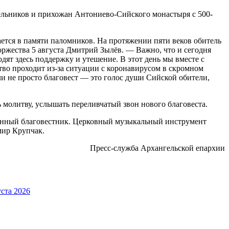
льников и прихожан Антониево-Сийского монастыря с 500-
ется в памяти паломников. На протяжении пяти веков обитель
оржества 5 августа Дмитрий Зылёв. — Важно, что и сегодня
ят здесь поддержку и утешение. В этот день мы вместе с
тво проходит из-за ситуации с коронавирусом в скромном
ли не просто благовест — это голос души Сийской обители,
 молитву, услышать переливчатый звон нового благовеста.
онный благовестник. Церковный музыкальный инструмент
мир Крупчак.
Пресс-служба Архангельской епархии
ста 2026