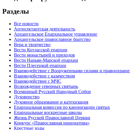
Разделы
Все новости
Антисектантская деятельность
Архангельское Епархиальное управление
Архангельское православное братство
Вера и творчество
Вести Котласской епархии
Вести монастырей и приходов
Вести Нарьян-Марской епархии
Вести Плесецкой епархии
Взаимодействие с Вооруженными силами и правоохран
Взаимодействие с казачеством
Взаимодействие с МЧС
Возрождение северных святынь
Всемирный Русский Народный Собор
Духовенство
Духовное образование и катехизация
Епархиальная комиссия по канонизации святых
Епархиальные воскресные школы
Жизнь Русской Православной Церкви
Конкурс «Православная инициатива»
Крестные ходы