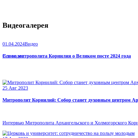
Видеогалерея
01.04.2024
Видео
Слово митрополита Корнилия о Великом посте 2024 года
Все видео
25 Авг 2023
Митрополит Корнилий: Собор станет духовным центром Ар
Интервью Митрополита Архангельского и Холмогорского Кор