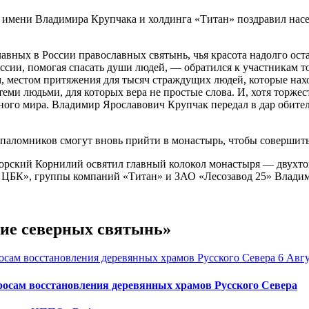
имени Владимира Крупчака и холдинга «Титан» поздравил насе
ных в России православных святынь, чья красота надолго оста
оссии, помогая спасать души людей, — обратился к участникам т
 местом притяжения для тысяч страждущих людей, которые наход
еми людьми, для которых вера не простые слова. И, хотя торжес
вного мира. Владимир Ярославович Крупчак передал в дар обите
 паломников смогут вновь прийти в монастырь, чтобы совершить
горский Корнилий освятил главный колокол монастыря — двухт
й ЦБК», группы компаний «Титан» и ЗАО «Лесозавод 25» Влади
ние северных святынь»
6 Авгу
осам восстановления деревянных храмов Русского Севера