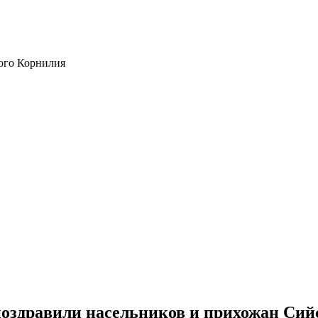
ого Корнилия
оздравили насельников и прихожан Сийс