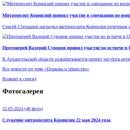
Митрополит Корнилий принял участие в совещании по вопр
Сергей Степашин наградил митрополита Корнилия почетным 
Протоиерей Валерий Суворов принял участие во встрече в
В Архангельской области разрабатывается проект чат-бота ант
Все новости по теме «Церковь и общество»
Возврат к списку
Фотогалерея
22.05.2024
(48 фото)
Служение митрополита Корнилия 22 мая 2024 года