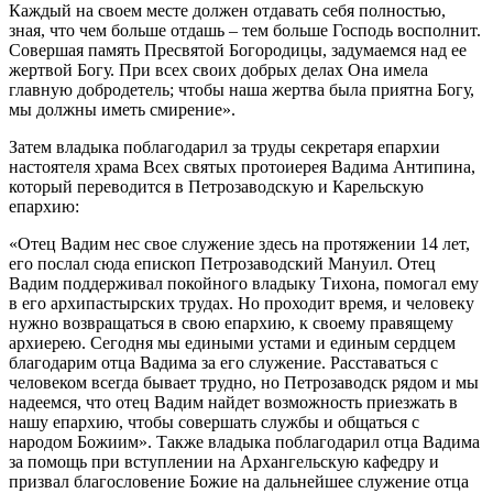
Каждый на своем месте должен отдавать себя полностью,
зная, что чем больше отдашь – тем больше Господь восполнит.
Совершая память Пресвятой Богородицы, задумаемся над ее
жертвой Богу. При всех своих добрых делах Она имела
главную добродетель; чтобы наша жертва была приятна Богу,
мы должны иметь смирение».
Затем владыка поблагодарил за труды секретаря епархии
настоятеля храма Всех святых протоиерея Вадима Антипина,
который переводится в Петрозаводскую и Карельскую
епархию:
«Отец Вадим нес свое служение здесь на протяжении 14 лет,
его послал сюда епископ Петрозаводский Мануил. Отец
Вадим поддерживал покойного владыку Тихона, помогал ему
в его архипастырских трудах. Но проходит время, и человеку
нужно возвращаться в свою епархию, к своему правящему
архиерею. Сегодня мы едиными устами и единым сердцем
благодарим отца Вадима за его служение. Расставаться с
человеком всегда бывает трудно, но Петрозаводск рядом и мы
надеемся, что отец Вадим найдет возможность приезжать в
нашу епархию, чтобы совершать службы и общаться с
народом Божиим». Также владыка поблагодарил отца Вадима
за помощь при вступлении на Архангельскую кафедру и
призвал благословение Божие на дальнейшее служение отца