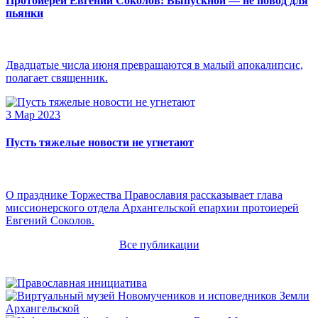
Протоиерей Евгений Соколов: Выпускной — не повод для
пьянки
Двадцатые числа июня превращаются в малый апокалипсис,
полагает священник.
3 Мар 2023
Пусть тяжелые новости не угнетают
О празднике Торжества Православия рассказывает глава
миссионерского отдела Архангельской епархии протоиерей
Евгений Соколов.
Все публикации