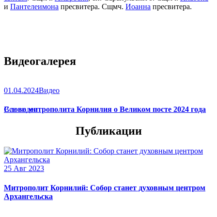
и
Пантелеимона
пресвитера. Сщмч.
Иоанна
пресвитера.
Видеогалерея
01.04.2024
Видео
Слово митрополита Корнилия о Великом посте 2024 года
Все видео
Публикации
25 Авг 2023
Митрополит Корнилий: Собор станет духовным центром
Архангельска