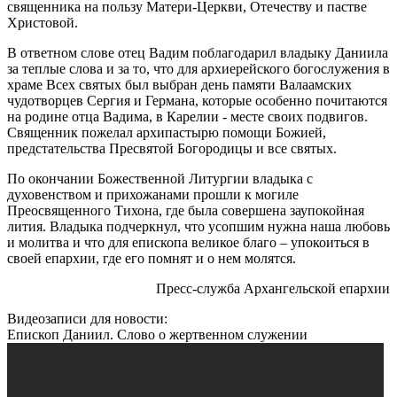
священника на пользу Матери-Церкви, Отечеству и пастве
Христовой.
В ответном слове отец Вадим поблагодарил владыку Даниила
за теплые слова и за то, что для архиерейского богослужения в
храме Всех святых был выбран день памяти Валаамских
чудотворцев Сергия и Германа, которые особенно почитаются
на родине отца Вадима, в Карелии - месте своих подвигов.
Священник пожелал архипастырю помощи Божией,
предстательства Пресвятой Богородицы и все святых.
По окончании Божественной Литургии владыка с
духовенством и прихожанами прошли к могиле
Преосвященного Тихона, где была совершена заупокойная
лития. Владыка подчеркнул, что усопшим нужна наша любовь
и молитва и что для епископа великое благо – упокоиться в
своей епархии, где его помнят и о нем молятся.
Пресс-служба Архангельской епархии
Видеозаписи для новости:
Епископ Даниил. Слово о жертвенном служении