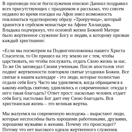
В проповеди после богослужения епископ Даниил поздравил
всех присутствующих с праздником и рассказал, что совсем
недавно во время поездки на Афон имел возможность
поклониться чудотворному образу «Троеручица», который
хранится в сербском монастыре на Афоне Хиландарь.
Владыка подчеркнул, что основой жизни Божией Матери
было жертвенное служение Богу и людям, к которому призван
каждый христианин:
«Если мы посмотрим на Подвигоположника нашего Христа
Спасителя, то Он пришел на эту землю не с тем, чтобы
царствовать, но чтобы послужить, отдать Свою жизнь за нас.
То же Он заповедал Своим ученикам. После апостолов этот
подвиг жертвенности повторяли святые угодники Божии. Все
святые в нашем календаре - это люди, которые полностью
отдали себя Богу. Часто мы удивляемся, когда обращаемся к
какому-нибудь святому, удивлялись и современники: откуда у
него такая благодать? Ответ прост: насколько человек отдает
себя Богу, настолько Бог дает ему Свою благодать. Вся
христианская жизнь – это великая жертва.
Мы жалуемся на современную молодежь – вырастают люди,
которые неспособны быть хорошими работниками, друзьями,
хорошими мужьями и женами. Почему это происходит?
Потому что нет высокого идеала жертвенного служения.