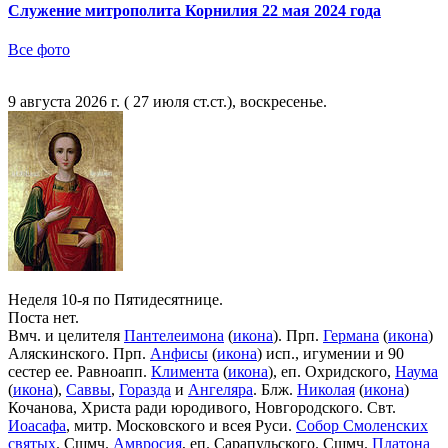
Служение митрополита Корнилия 22 мая 2024 года
Все фото
9 августа 2026 г. ( 27 июля ст.ст.), воскресенье.
Неделя 10-я по Пятидесятнице.
Поста нет.
Вмч. и целителя
Пантелеимона
(
икона
). Прп.
Германа
(
икона
)
Аляскинского. Прп.
Анфисы
(
икона
) исп., игумении и 90
сестер ее. Равноапп.
Климента
(
икона
), еп. Охридского,
Наума
(
икона
),
Саввы
,
Горазда
и
Ангеляра
. Блж.
Николая
(
икона
)
Кочанова, Христа ради юродивого, Новгородского. Свт.
Иоасафа
, митр. Московского и всея Руси.
Собор Смоленских
святых
. Сщмч.
Амвросия
, еп. Сарапульского. Сщмч.
Платона