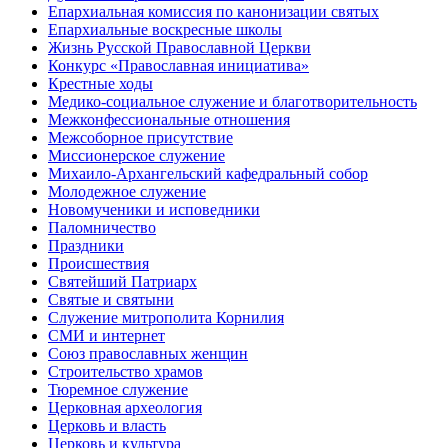
Епархиальная комиссия по канонизации святых
Епархиальные воскресные школы
Жизнь Русской Православной Церкви
Конкурс «Православная инициатива»
Крестные ходы
Медико-социальное служение и благотворительность
Межконфессиональные отношения
Межсоборное присутствие
Миссионерское служение
Михаило-Архангельский кафедральный собор
Молодежное служение
Новомученики и исповедники
Паломничество
Праздники
Происшествия
Святейший Патриарх
Святые и святыни
Служение митрополита Корнилия
СМИ и интернет
Союз православных женщин
Строительство храмов
Тюремное служение
Церковная археология
Церковь и власть
Церковь и культура