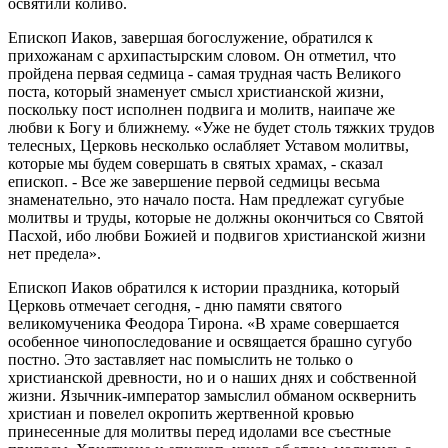
освятили коливо.
Епископ Иаков, завершая богослужение, обратился к
прихожанам с архипастырским словом. Он отметил, что
пройдена первая седмица - самая трудная часть Великого
поста, который знаменует смысл христианской жизни,
поскольку пост исполнен подвига и молитв, наипаче же
любви к Богу и ближнему. «Уже не будет столь тяжких трудов
телесных, Церковь несколько ослабляет Уставом молитвы,
которые мы будем совершать в святых храмах, - сказал
епископ. - Все же завершение первой седмицы весьма
знаменательно, это начало поста. Нам предлежат сугубые
молитвы и труды, которые не должны окончиться со Святой
Пасхой, ибо любви Божией и подвигов христианской жизни
нет предела».
Епископ Иаков обратился к истории праздника, который
Церковь отмечает сегодня, - дню памяти святого
великомученика Феодора Тирона. «В храме совершается
особенное чинопоследование и освящается брашно сугубо
постно. Это заставляет нас помыслить не только о
христианской древности, но и о наших днях и собственной
жизни. Язычник-император замыслил обманом осквернить
христиан и повелел окропить жертвенной кровью
принесенные для молитвы перед идолами все съестные