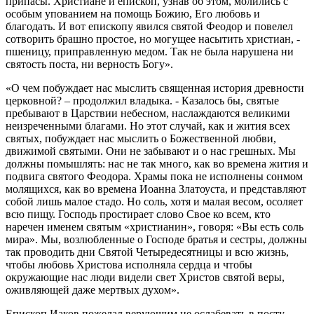
припасы. Христиане и епископ, узнав об этом, молились с
особым упованием на помощь Божию, Его любовь и
благодать. И вот епископу явился святой Феодор и повелел
сотворить брашно простое, но могущее насытить христиан, -
пшеницу, приправленную медом. Так не была нарушена ни
святость поста, ни верность Богу».
«О чем побуждает нас мыслить священная история древности
церковной? – продолжил владыка. - Казалось бы, святые
пребывают в Царствии небесном, наслаждаются великими
неизреченными благами. Но этот случай, как и жития всех
святых, побуждает нас мыслить о Божественной любви,
движимой святыми. Они не забывают и о нас грешных. Мы
должны помышлять: нас не так много, как во времена жития и
подвига святого Феодора. Храмы пока не исполнены сонмом
молящихся, как во времена Иоанна Златоуста, и представляют
собой лишь малое стадо. Но соль, хотя и малая весом, осоляет
всю пищу. Господь простирает слово Свое ко всем, кто
наречен именем святым «христианин», говоря: «Вы есть соль
мира». Мы, возлюбленные о Господе братья и сестры, должны
так проводить дни Святой Четыредесятницы и всю жизнь,
чтобы любовь Христова исполняла сердца и чтобы
окружающие нас люди видели свет Христов святой веры,
оживляющей даже мертвых духом».
Епископ Иаков пожелал верующим не ослабевать в посту