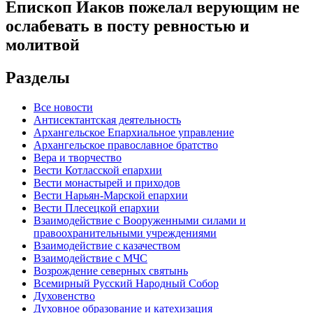
Епископ Иаков пожелал верующим не
ослабевать в посту ревностью и
молитвой
Разделы
Все новости
Антисектантская деятельность
Архангельское Епархиальное управление
Архангельское православное братство
Вера и творчество
Вести Котласской епархии
Вести монастырей и приходов
Вести Нарьян-Марской епархии
Вести Плесецкой епархии
Взаимодействие с Вооруженными силами и
правоохранительными учреждениями
Взаимодействие с казачеством
Взаимодействие с МЧС
Возрождение северных святынь
Всемирный Русский Народный Собор
Духовенство
Духовное образование и катехизация