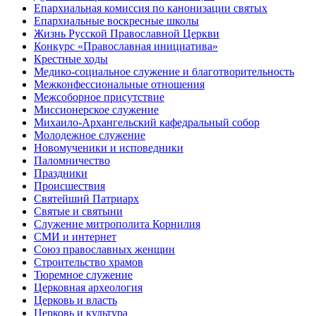
Епархиальная комиссия по канонизации святых
Епархиальные воскресные школы
Жизнь Русской Православной Церкви
Конкурс «Православная инициатива»
Крестные ходы
Медико-социальное служение и благотворительность
Межконфессиональные отношения
Межсоборное присутствие
Миссионерское служение
Михаило-Архангельский кафедральный собор
Молодежное служение
Новомученики и исповедники
Паломничество
Праздники
Происшествия
Святейший Патриарх
Святые и святыни
Служение митрополита Корнилия
СМИ и интернет
Союз православных женщин
Строительство храмов
Тюремное служение
Церковная археология
Церковь и власть
Церковь и культура