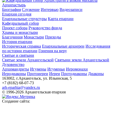
Архипастырь
Биография
Служение
Интервью
Видеозаписи
Епархия сегодня
Епархиальные структуры
Карта епархии
Кафедральный собор
Проект собора
Руководство фонда
Храмы и монастыри
Благочиния
Монастыри
Приходы
История епархии
Историческая справка
Епархиальные архиереи
Исследования
по истории епархии
Гонения на веру
Святые и святыни
Святые земли Архангельской
Святыни земли Архангельской
Духовенство
Архимандриты
Игумены
Игуменьи
Иеромонахи
Иеродиаконы
Протоиереи
Иереи
Протодиаконы
Диаконы
163002, г.Архангельск, ул. Ильинская, 5
+7 (8182) 68-07-73
arh-eparhia@yandex.ru
© 1996-2026 Архангельская епархия
Создание сайта: