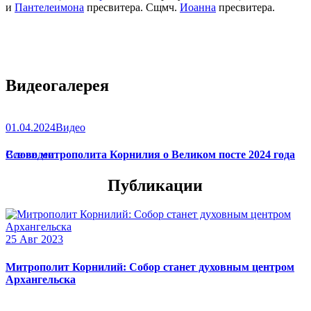
и
Пантелеимона
пресвитера. Сщмч.
Иоанна
пресвитера.
Видеогалерея
01.04.2024
Видео
Слово митрополита Корнилия о Великом посте 2024 года
Все видео
Публикации
25 Авг 2023
Митрополит Корнилий: Собор станет духовным центром
Архангельска