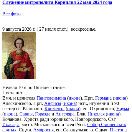
Служение митрополита Корнилия 22 мая 2024 года
Все фото
9 августа 2026 г. ( 27 июля ст.ст.), воскресенье.
Неделя 10-я по Пятидесятнице.
Поста нет.
Вмч. и целителя
Пантелеимона
(
икона
). Прп.
Германа
(
икона
)
Аляскинского. Прп.
Анфисы
(
икона
) исп., игумении и 90
сестер ее. Равноапп.
Климента
(
икона
), еп. Охридского,
Наума
(
икона
),
Саввы
,
Горазда
и
Ангеляра
. Блж.
Николая
(
икона
)
Кочанова, Христа ради юродивого, Новгородского. Свт.
Иоасафа
, митр. Московского и всея Руси.
Собор Смоленских
святых
. Сщмч.
Амвросия
, еп. Сарапульского. Сщмч.
Платона