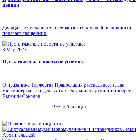
пьянки
Двадцатые числа июня превращаются в малый апокалипсис,
полагает священник.
3 Мар 2023
Пусть тяжелые новости не угнетают
О празднике Торжества Православия рассказывает глава
миссионерского отдела Архангельской епархии протоиерей
Евгений Соколов.
Все публикации