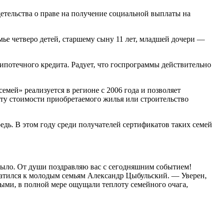
тельства о праве на получение социальной выплаты на
е четверо детей, старшему сыну 11 лет, младшей дочери —
ипотечного кредита. Радует, что госпрограммы действительно
мей» реализуется в регионе с 2006 года и позволяет
ату стоимости приобретаемого жилья или строительство
дь. В этом году среди получателей сертификатов таких семей
 было. От души поздравляю вас с сегодняшним событием!
ратился к молодым семьям Александр Цыбульский. — Уверен,
выми, в полной мере ощущали теплоту семейного очага,