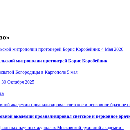
во»
4 Мая 2026
льской митрополии протоиерей Борис Коробейник
есвятой Богородицы в Каргополе 5 мая.
30 Октября 2025
ла
вной академии проанализировал светское и церковное брач
офильных научных журналах Московской духовной академии .