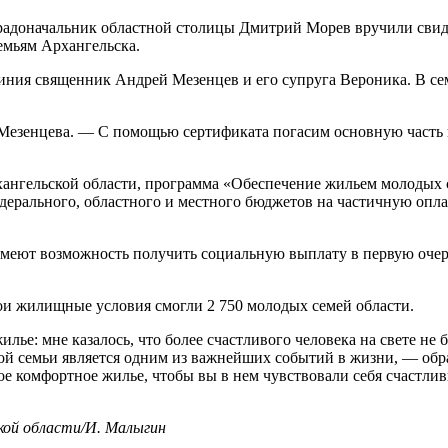
радоначальник областной столицы Дмитрий Морев вручили свиде
емьям Архангельска.
ия священник Андрей Мезенцев и его супруга Вероника. В семь
 Мезенцева. — С помощью сертификата погасим основную часть 
ангельской области, программа «Обеспечение жильем молодых се
дерального, областного и местного бюджетов на частичную опл
меют возможность получить социальную выплату в первую очере
вои жилищные условия смогли 2 750 молодых семей области.
лье: мне казалось, что более счастливого человека на свете не
дой семьи является одним из важнейших событий в жизни, — об
ое комфортное жилье, чтобы вы в нем чувствовали себя счастли
кой области/И. Малыгин