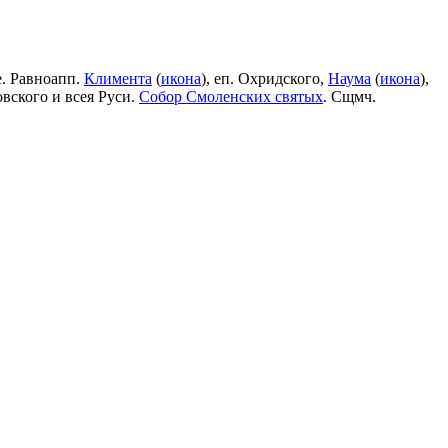
е. Равноапп.
Климента
(
икона
), еп. Охридского,
Наума
(
икона
),
овского и всея Руси.
Собор Смоленских святых
. Сщмч.