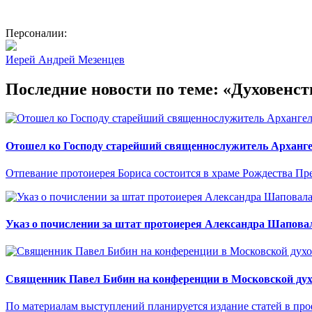
Персоналии:
Иерей Андрей Мезенцев
Последние новости по теме: «Духовенст
Отошел ко Господу старейший священнослужитель Арханге
Отпевание протоиерея Бориса состоится в храме Рождества Пр
Указ о почислении за штат протоиерея Александра Шапова
Священник Павел Бибин на конференции в Московской духо
По материалам выступлений планируется издание статей в пр