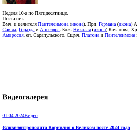
Неделя 10-я по Пятидесятнице.
Поста нет.
Вмч. и целителя
Пантелеимона
(
икона
). Прп.
Германа
(
икона
) 
Саввы
,
Горазда
и
Ангеляра
. Блж.
Николая
(
икона
) Кочанова, Х
Амвросия
, еп. Сарапульского. Сщмч.
Платона
и
Пантелеимона
Видеогалерея
01.04.2024
Видео
Слово митрополита Корнилия о Великом посте 2024 года
Все видео