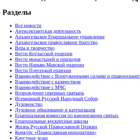
Разделы
Все новости
Антисектантская деятельность
Архангельское Епархиальное управление
Архангельское православное братство
Вера и творчество
Вести Котласской епархии
Вести монастырей и приходов
Вести Нарьян-Марской епархии
Вести Плесецкой епархии
Взаимодействие с Вооруженными силами и правоохран
Взаимодействие с казачеством
Взаимодействие с МЧС
Возрождение северных святынь
Всемирный Русский Народный Собор
Духовенство
Духовное образование и катехизация
Епархиальная комиссия по канонизации святых
Епархиальные воскресные школы
Жизнь Русской Православной Церкви
Конкурс «Православная инициатива»
Крестные ходы