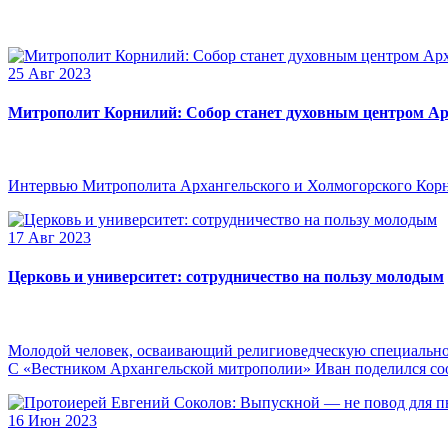
25 Авг 2023
Митрополит Корнилий: Собор станет духовным центром Ар
Интервью Митрополита Архангельского и Холмогорского Кор
17 Авг 2023
Церковь и университет: сотрудничество на пользу молодым
Молодой человек, осваивающий религиоведческую специальнос
С «Вестником Архангельской митрополии» Иван поделился сооб
16 Июн 2023