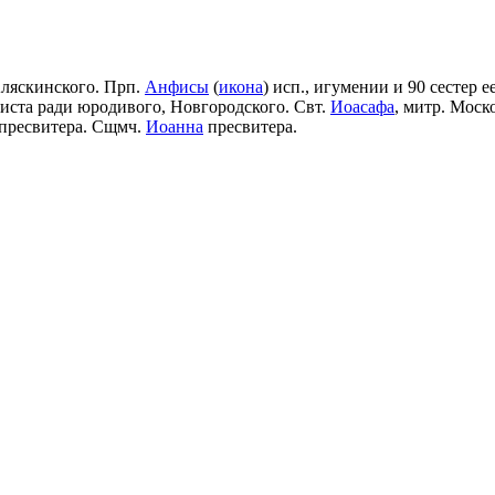
Аляскинского. Прп.
Анфисы
(
икона
) исп., игумении и 90 сестер е
риста ради юродивого, Новгородского. Свт.
Иоасафа
, митр. Моск
пресвитера. Сщмч.
Иоанна
пресвитера.