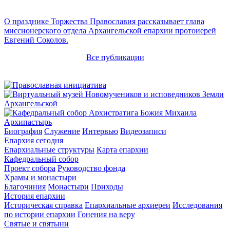
О празднике Торжества Православия рассказывает глава
миссионерского отдела Архангельской епархии протоиерей
Евгений Соколов.
Все публикации
Архипастырь
Биография
Служение
Интервью
Видеозаписи
Епархия сегодня
Епархиальные структуры
Карта епархии
Кафедральный собор
Проект собора
Руководство фонда
Храмы и монастыри
Благочиния
Монастыри
Приходы
История епархии
Историческая справка
Епархиальные архиереи
Исследования
по истории епархии
Гонения на веру
Святые и святыни