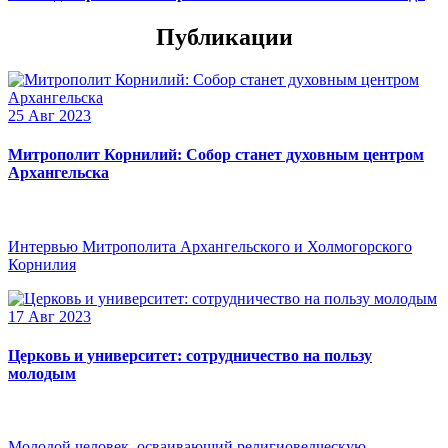
Публикации
25 Авг 2023
Митрополит Корнилий: Собор станет духовным центром
Архангельска
Интервью Митрополита Архангельского и Холмогорского
Корнилия
17 Авг 2023
Церковь и университет: сотрудничество на пользу
молодым
Молодой человек, осваивающий религиоведческую