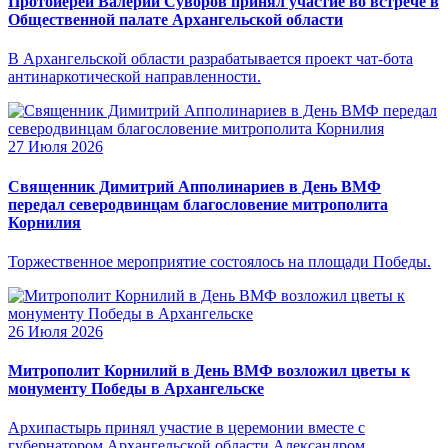
Протоиерей Валерий Суворов принял участие во встрече в
Общественной палате Архангельской области
В Архангельской области разрабатывается проект чат-бота
антинаркотической направленности.
27 Июля 2026
Священник Димитрий Апполинариев в День ВМФ
передал северодвинцам благословение митрополита
Корнилия
Торжественное мероприятие состоялось на площади Победы.
26 Июля 2026
Митрополит Корнилий в День ВМФ возложил цветы к
монументу Победы в Архангельске
Архипастырь принял участие в церемонии вместе с
губернатором Архангельской области Александром