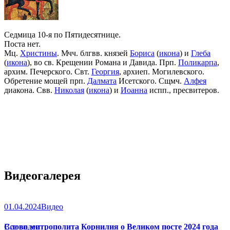
Седмица 10-я по Пятидесятнице.
Поста нет.
Мц.
Христины
. Мчч. блгвв. князей
Бориса
(
икона
) и
Глеба
(
икона
), во св. Крещении Романа и Давида. Прп.
Поликарпа
,
архим. Печерского. Свт.
Георгия
, архиеп. Могилевского.
Обретение мощей прп.
Далмата
Исетского. Сщмч.
Алфея
диакона. Свв.
Николая
(
икона
) и
Иоанна
испп., пресвитеров.
Видеогалерея
01.04.2024
Видео
Слово митрополита Корнилия о Великом посте 2024 года
Все видео