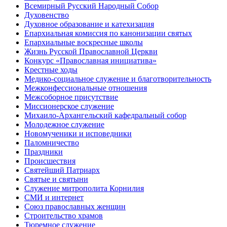
Всемирный Русский Народный Собор
Духовенство
Духовное образование и катехизация
Епархиальная комиссия по канонизации святых
Епархиальные воскресные школы
Жизнь Русской Православной Церкви
Конкурс «Православная инициатива»
Крестные ходы
Медико-социальное служение и благотворительность
Межконфессиональные отношения
Межсоборное присутствие
Миссионерское служение
Михаило-Архангельский кафедральный собор
Молодежное служение
Новомученики и исповедники
Паломничество
Праздники
Происшествия
Святейший Патриарх
Святые и святыни
Служение митрополита Корнилия
СМИ и интернет
Союз православных женщин
Строительство храмов
Тюремное служение