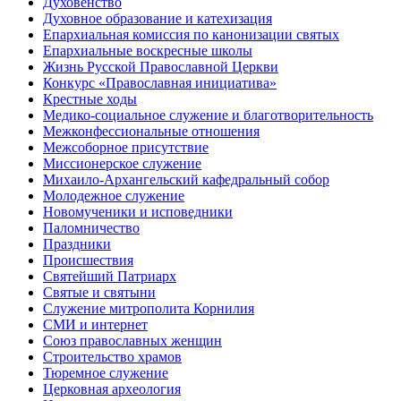
Духовенство
Духовное образование и катехизация
Епархиальная комиссия по канонизации святых
Епархиальные воскресные школы
Жизнь Русской Православной Церкви
Конкурс «Православная инициатива»
Крестные ходы
Медико-социальное служение и благотворительность
Межконфессиональные отношения
Межсоборное присутствие
Миссионерское служение
Михаило-Архангельский кафедральный собор
Молодежное служение
Новомученики и исповедники
Паломничество
Праздники
Происшествия
Святейший Патриарх
Святые и святыни
Служение митрополита Корнилия
СМИ и интернет
Союз православных женщин
Строительство храмов
Тюремное служение
Церковная археология