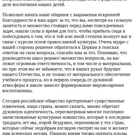
деле воспитания наших детей.
Позвольте начать наше общение с выражения искренней
благодарности в ваш адрес за то, что вы, несмотря на сильную
занятость и множество стоящих перед вами повседневных
задач, нашли силы и время для того, чтобы прибыть сюда и
побеседовать о том, что в той или иной степени волнует вас в
связи с курсом основ православной культуры. Очень мудро с
вашей стороны решение обратиться к Церкви в поисках
ответов на свои вопросы, спасибо вам за это. Понимаю, что
руководители школ решают множество вопросов, на вас
лежит огромная ответственность, в том числе и материальная,
но при этом вы не забываете, что в ваших руках будущее
нашего Отечества, и не только от материального обеспечение
учебного процесса, но в первую очередь от духовной
атмосферы в школе зависит формирование мировоззрения
воспитанника.
Сегодня российское общество претерпевает существенные
изменения, наша страна, можно сказать, заново обретает
духовную идентичность, пересматривая многие поспешно
заимствованные культурные новшества, которые в последние
тридцать лет мы, порой бездумно, перенимали у тех стран,
которые сейчас недобрым взглядом смотрят на нас и желают
нам всяческих неудач. Пришло время трезво оценить плоды