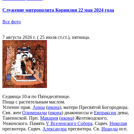
Служение митрополита Корнилия 22 мая 2024 года
Все фото
7 августа 2026 г. ( 25 июля ст.ст.), пятница.
Седмица 10-я по Пятидесятнице.
Пища с растительным маслом.
Успение прав.
Анны
(
икона
), матери Пресвятой Богородицы.
Свв. жен
Олимпиады
(
икона
) диакониссы и
Евпраксии
девы,
Тавеннской. Прп.
Макария
(
икона
) Желтоводского,
Унженского. Память
V Вселенского Собора
. Сщмч.
Николая
пресвитера. Сщмч.
Александра
пресвитера. Св.
Ираиды
исп.