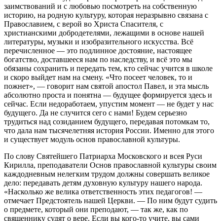
заимствований и с любовью посмотреть на собственную
историю, на родную культуру, которая неразрывно связана с
Православием, с верой во Христа Спасителя, с
христианскими добродетелями, лежащими в основе нашей
литературы, музыки и изобразительного искусства. Всё
перечисленное — это подлинное достояние, настоящее
богатство, доставшееся нам по наследству, и всё это мы
обязаны сохранить и передать тем, кто сейчас учится в школе
и скоро выйдет нам на смену. «Что посеет человек, то и
пожнет», — говорит нам святой апостол Павел, и эта мысль
абсолютно проста и понятна — будущее формируется здесь и
сейчас. Если недоработаем, упустим момент — не будет у нас
будущего. Да не случится сего с нами! Будем серьезно
трудиться над созиданием будущего, передавая потомкам то,
что дала нам тысячелетняя история России. Именно для этого
и существует модуль основ православной культуры.
По слову Святейшего Патриарха Московского и всея Руси
Кирилла, преподаватели Основ православной культуры своим
каждодневным нелегким трудом должны совершать великое
дело: передавать детям духовную культуру нашего народа.
«Насколько же велика ответственность этих педагогов! —
отмечает Предстоятель нашей Церкви. — По ним будут судить
о предмете, который они преподают, — так же, как по
священнику судят о вере. Если вы кого-то учите, вы сами