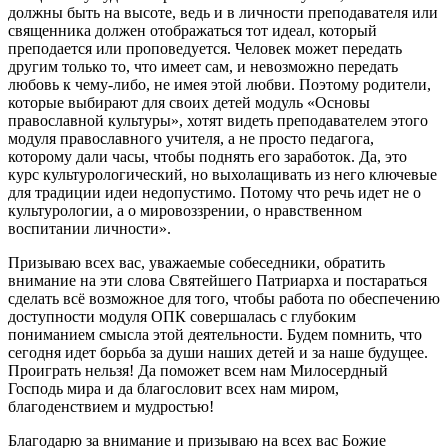
должны быть на высоте, ведь и в личности преподавателя или
священника должен отображаться тот идеал, который
преподается или проповедуется. Человек может передать
другим только то, что имеет сам, и невозможно передать
любовь к чему-либо, не имея этой любви. Поэтому родители,
которые выбирают для своих детей модуль «Основы
православной культуры», хотят видеть преподавателем этого
модуля православного учителя, а не просто педагога,
которому дали часы, чтобы поднять его заработок. Да, это
курс культурологический, но выхолащивать из него ключевые
для традиции идеи недопустимо. Потому что речь идет не о
культурологии, а о мировоззрении, о нравственном
воспитании личности».
Призываю всех вас, уважаемые собеседники, обратить
внимание на эти слова Святейшего Патриарха и постараться
сделать всё возможное для того, чтобы работа по обеспечению
доступности модуля ОПК совершалась с глубоким
пониманием смысла этой деятельности. Будем помнить, что
сегодня идет борьба за души наших детей и за наше будущее.
Проиграть нельзя! Да поможет всем нам Милосердный
Господь мира и да благословит всех нам миром,
благоденствием и мудростью!
Благодарю за внимание и призываю на всех вас Божие