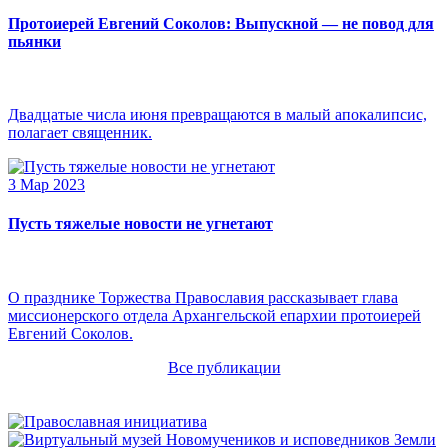
Протоиерей Евгений Соколов: Выпускной — не повод для
пьянки
Двадцатые числа июня превращаются в малый апокалипсис,
полагает священник.
3 Мар 2023
Пусть тяжелые новости не угнетают
О празднике Торжества Православия рассказывает глава
миссионерского отдела Архангельской епархии протоиерей
Евгений Соколов.
Все публикации