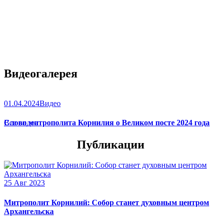
Видеогалерея
01.04.2024
Видео
Слово митрополита Корнилия о Великом посте 2024 года
Все видео
Публикации
25 Авг 2023
Митрополит Корнилий: Собор станет духовным центром
Архангельска