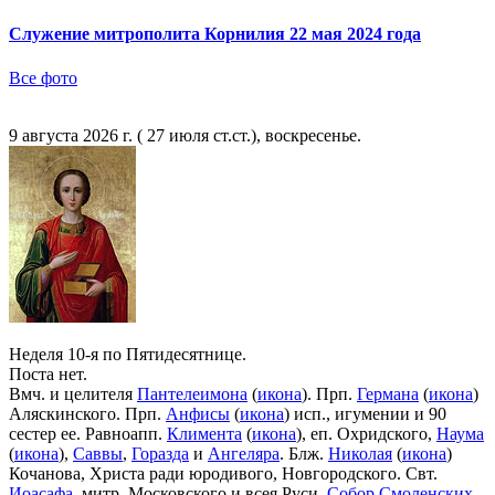
Служение митрополита Корнилия 22 мая 2024 года
Все фото
9 августа 2026 г. ( 27 июля ст.ст.), воскресенье.
Неделя 10-я по Пятидесятнице.
Поста нет.
Вмч. и целителя
Пантелеимона
(
икона
). Прп.
Германа
(
икона
)
Аляскинского. Прп.
Анфисы
(
икона
) исп., игумении и 90
сестер ее. Равноапп.
Климента
(
икона
), еп. Охридского,
Наума
(
икона
),
Саввы
,
Горазда
и
Ангеляра
. Блж.
Николая
(
икона
)
Кочанова, Христа ради юродивого, Новгородского. Свт.
Иоасафа
, митр. Московского и всея Руси.
Собор Смоленских