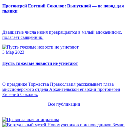
Протоиерей Евгений Соколов: Выпускной — не повод для
пьянки
Двадцатые числа июня превращаются в малый апокалипсис,
полагает священник.
3 Мар 2023
Пусть тяжелые новости не угнетают
О празднике Торжества Православия рассказывает глава
миссионерского отдела Архангельской епархии протоиерей
Евгений Соколов.
Все публикации