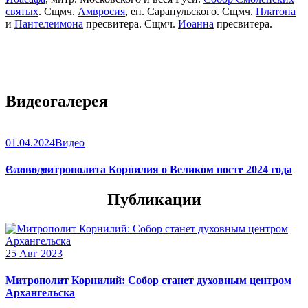
святых
. Сщмч.
Амвросия
, еп. Сарапульского. Сщмч.
Платона
и
Пантелеимона
пресвитера. Сщмч.
Иоанна
пресвитера.
Видеогалерея
01.04.2024
Видео
Слово митрополита Корнилия о Великом посте 2024 года
Все видео
Публикации
25 Авг 2023
Митрополит Корнилий: Собор станет духовным центром
Архангельска