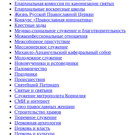
Епархиальная комиссия по канонизации святых
Епархиальные воскресные школы
Жизнь Русской Православной Церкви
Конкурс «Православная инициатива»
Крестные ходы
Медико-социальное служение и благотворительность
Межконфессиональные отношения
Межсоборное присутствие
Миссионерское служение
Михаило-Архангельский кафедральный собор
Молодежное служение
Новомученики и исповедники
Паломничество
Праздники
Происшествия
Святейший Патриарх
Святые и святыни
Служение митрополита Корнилия
СМИ и интернет
Союз православных женщин
Строительство храмов
Тюремное служение
Церковная археология
Церковь и власть
Церковь и культура