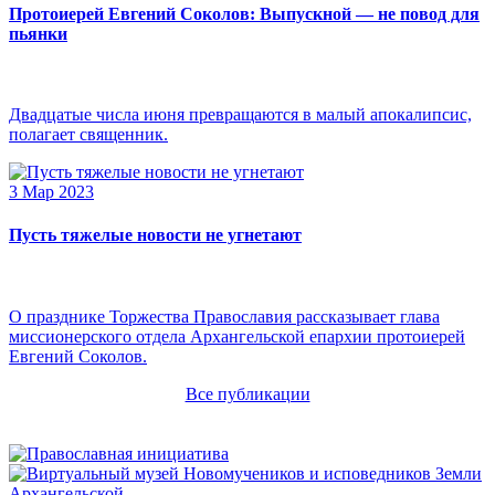
Протоиерей Евгений Соколов: Выпускной — не повод для
пьянки
Двадцатые числа июня превращаются в малый апокалипсис,
полагает священник.
3 Мар 2023
Пусть тяжелые новости не угнетают
О празднике Торжества Православия рассказывает глава
миссионерского отдела Архангельской епархии протоиерей
Евгений Соколов.
Все публикации