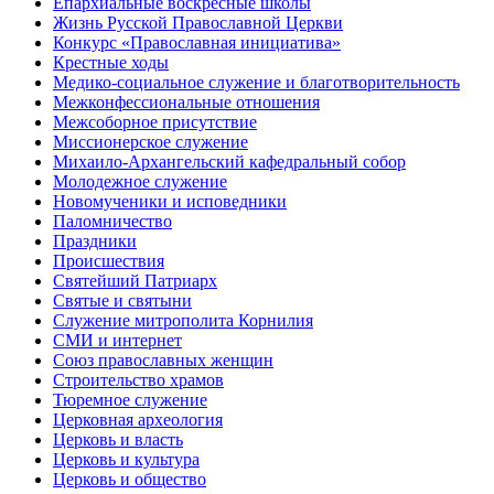
Епархиальные воскресные школы
Жизнь Русской Православной Церкви
Конкурс «Православная инициатива»
Крестные ходы
Медико-социальное служение и благотворительность
Межконфессиональные отношения
Межсоборное присутствие
Миссионерское служение
Михаило-Архангельский кафедральный собор
Молодежное служение
Новомученики и исповедники
Паломничество
Праздники
Происшествия
Святейший Патриарх
Святые и святыни
Служение митрополита Корнилия
СМИ и интернет
Союз православных женщин
Строительство храмов
Тюремное служение
Церковная археология
Церковь и власть
Церковь и культура
Церковь и общество