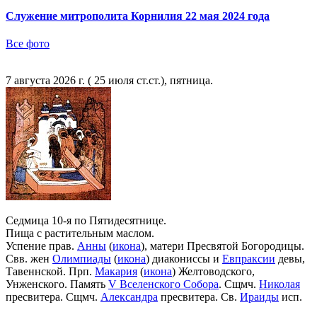
Служение митрополита Корнилия 22 мая 2024 года
Все фото
7 августа 2026 г. ( 25 июля ст.ст.), пятница.
Седмица 10-я по Пятидесятнице.
Пища с растительным маслом.
Успение прав.
Анны
(
икона
), матери Пресвятой Богородицы.
Свв. жен
Олимпиады
(
икона
) диакониссы и
Евпраксии
девы,
Тавеннской. Прп.
Макария
(
икона
) Желтоводского,
Унженского. Память
V Вселенского Собора
. Сщмч.
Николая
пресвитера. Сщмч.
Александра
пресвитера. Св.
Ираиды
исп.