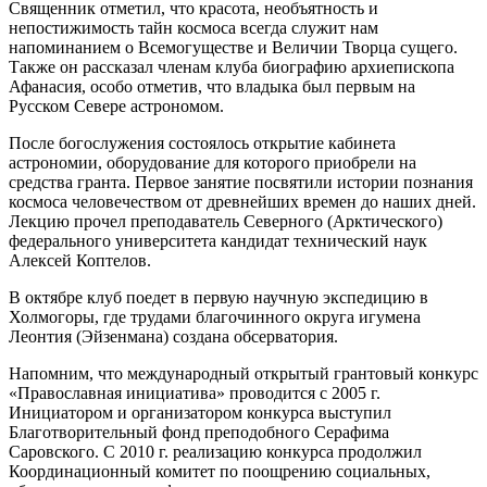
Священник отметил, что красота, необъятность и
непостижимость тайн космоса всегда служит нам
напоминанием о Всемогуществе и Величии Творца сущего.
Также он рассказал членам клуба биографию архиепископа
Афанасия, особо отметив, что владыка был первым на
Русском Севере астрономом.
После богослужения состоялось открытие кабинета
астрономии, оборудование для которого приобрели на
средства гранта. Первое занятие посвятили истории познания
космоса человечеством от древнейших времен до наших дней.
Лекцию прочел преподаватель Северного (Арктического)
федерального университета кандидат технический наук
Алексей Коптелов.
В октябре клуб поедет в первую научную экспедицию в
Холмогоры, где трудами благочинного округа игумена
Леонтия (Эйзенмана) создана обсерватория.
Напомним, что международный открытый грантовый конкурс
«Православная инициатива» проводится с 2005 г.
Инициатором и организатором конкурса выступил
Благотворительный фонд преподобного Серафима
Саровского. С 2010 г. реализацию конкурса продолжил
Координационный комитет по поощрению социальных,