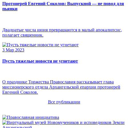
Протоиерей Евгений Соколов: Выпускной — не повод для
пьянки
Двадцатые числа июня превращаются в малый апокалипсис,
полагает священник.
3 Мар 2023
Пусть тяжелые новости не угнетают
О празднике Торжества Православия рассказывает глава
миссионерского отдела Архангельской епархии протоиерей
Евгений Соколов.
Все публикации