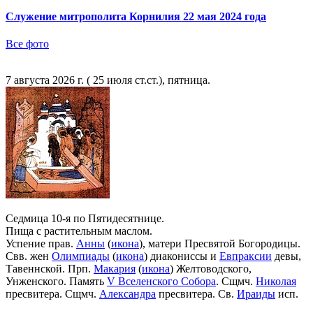
Служение митрополита Корнилия 22 мая 2024 года
Все фото
7 августа 2026 г. ( 25 июля ст.ст.), пятница.
Седмица 10-я по Пятидесятнице.
Пища с растительным маслом.
Успение прав.
Анны
(
икона
), матери Пресвятой Богородицы.
Свв. жен
Олимпиады
(
икона
) диакониссы и
Евпраксии
девы,
Тавеннской. Прп.
Макария
(
икона
) Желтоводского,
Унженского. Память
V Вселенского Собора
. Сщмч.
Николая
пресвитера. Сщмч.
Александра
пресвитера. Св.
Ираиды
исп.