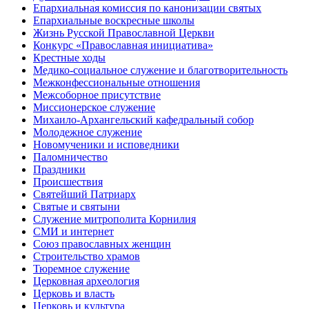
Епархиальная комиссия по канонизации святых
Епархиальные воскресные школы
Жизнь Русской Православной Церкви
Конкурс «Православная инициатива»
Крестные ходы
Медико-социальное служение и благотворительность
Межконфессиональные отношения
Межсоборное присутствие
Миссионерское служение
Михаило-Архангельский кафедральный собор
Молодежное служение
Новомученики и исповедники
Паломничество
Праздники
Происшествия
Святейший Патриарх
Святые и святыни
Служение митрополита Корнилия
СМИ и интернет
Союз православных женщин
Строительство храмов
Тюремное служение
Церковная археология
Церковь и власть
Церковь и культура