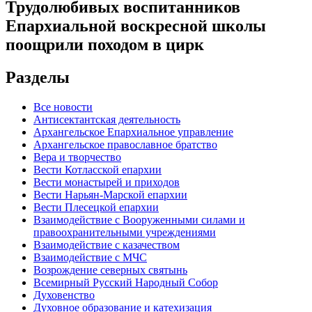
Трудолюбивых воспитанников
Епархиальной воскресной школы
поощрили походом в цирк
Разделы
Все новости
Антисектантская деятельность
Архангельское Епархиальное управление
Архангельское православное братство
Вера и творчество
Вести Котласской епархии
Вести монастырей и приходов
Вести Нарьян-Марской епархии
Вести Плесецкой епархии
Взаимодействие с Вооруженными силами и
правоохранительными учреждениями
Взаимодействие с казачеством
Взаимодействие с МЧС
Возрождение северных святынь
Всемирный Русский Народный Собор
Духовенство
Духовное образование и катехизация