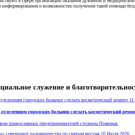
йствуют в сфере организации оказания духовной и медицинско
ти информирования о возможностях получения такой помощи б
оциальное служение и благотворительнос
11
отделениям городских больниц сделать косметический ремо
ством православных предпринимателей столицы Поморья.
10 Июля 2026