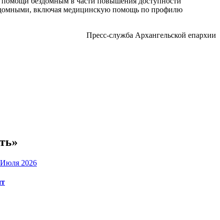
й помощи бездомным в части повышения доступности
ездомными, включая медицинскую помощь по профилю
Пресс-служба Архангельской епархии
ть»
 Июля 2026
нт