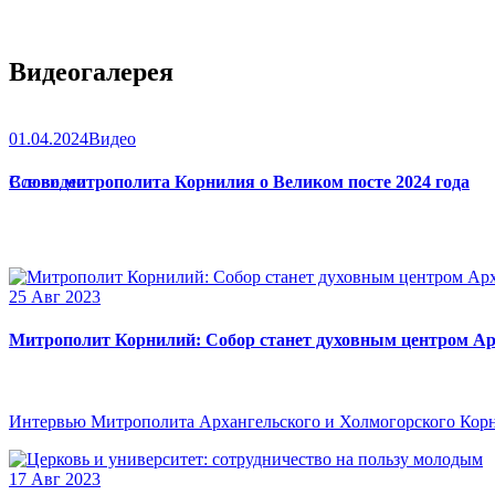
Видеогалерея
01.04.2024
Видео
Слово митрополита Корнилия о Великом посте 2024 года
Все видео
25 Авг 2023
Митрополит Корнилий: Собор станет духовным центром Ар
Интервью Митрополита Архангельского и Холмогорского Кор
17 Авг 2023