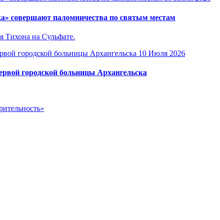
ка» совершают паломничества по святым местам
я Тихона на Сульфате.
10 Июля 2026
Первой городской больницы Архангельска
рительность»