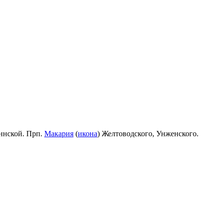
ннской. Прп.
Макария
(
икона
) Желтоводского, Унженского.