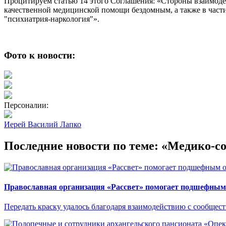
Процитируем статью 14 этого Соглашения: «Стороны взаимоде
качественной медицинской помощи бездомным, а также в час
"психиатрия-наркология"».
Фото к новости:
Персоналии:
Иерей Василий Лапко
Последние новости по теме: «Медико-с
Православная организация «Рассвет» помогает подшефным 
Передать краску удалось благодаря взаимодействию с сообще