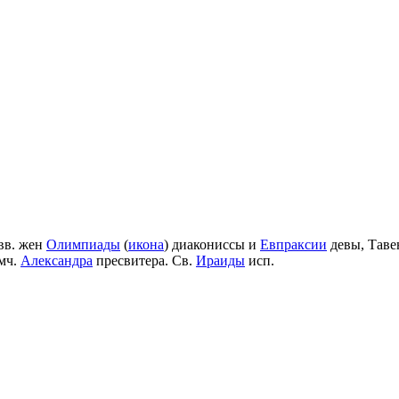
вв. жен
Олимпиады
(
икона
) диакониссы и
Евпраксии
девы, Таве
мч.
Александра
пресвитера. Св.
Ираиды
исп.