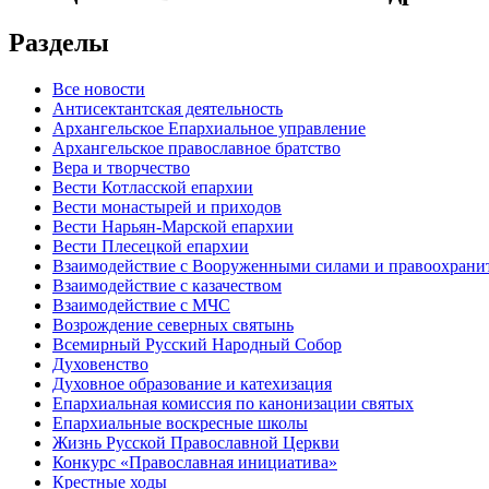
Разделы
Все новости
Антисектантская деятельность
Архангельское Епархиальное управление
Архангельское православное братство
Вера и творчество
Вести Котласской епархии
Вести монастырей и приходов
Вести Нарьян-Марской епархии
Вести Плесецкой епархии
Взаимодействие с Вооруженными силами и правоохран
Взаимодействие с казачеством
Взаимодействие с МЧС
Возрождение северных святынь
Всемирный Русский Народный Собор
Духовенство
Духовное образование и катехизация
Епархиальная комиссия по канонизации святых
Епархиальные воскресные школы
Жизнь Русской Православной Церкви
Конкурс «Православная инициатива»
Крестные ходы