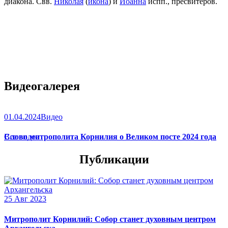
диакона. Свв.
Николая
(
икона
) и
Иоанна
испп., пресвитеров.
Видеогалерея
01.04.2024
Видео
Слово митрополита Корнилия о Великом посте 2024 года
Все видео
Публикации
25 Авг 2023
Митрополит Корнилий: Собор станет духовным центром