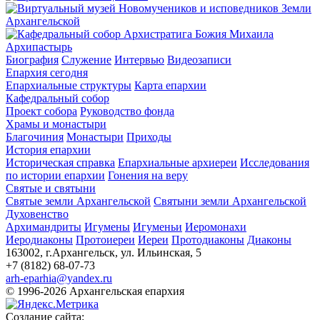
Архипастырь
Биография
Служение
Интервью
Видеозаписи
Епархия сегодня
Епархиальные структуры
Карта епархии
Кафедральный собор
Проект собора
Руководство фонда
Храмы и монастыри
Благочиния
Монастыри
Приходы
История епархии
Историческая справка
Епархиальные архиереи
Исследования
по истории епархии
Гонения на веру
Святые и святыни
Святые земли Архангельской
Святыни земли Архангельской
Духовенство
Архимандриты
Игумены
Игуменьи
Иеромонахи
Иеродиаконы
Протоиереи
Иереи
Протодиаконы
Диаконы
163002, г.Архангельск, ул. Ильинская, 5
+7 (8182) 68-07-73
arh-eparhia@yandex.ru
© 1996-2026 Архангельская епархия
Создание сайта: