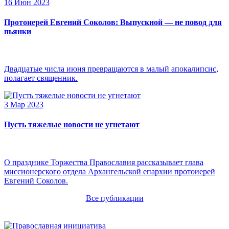
16 Июн 2023
Протоиерей Евгений Соколов: Выпускной — не повод для
пьянки
Двадцатые числа июня превращаются в малый апокалипсис,
полагает священник.
3 Мар 2023
Пусть тяжелые новости не угнетают
О празднике Торжества Православия рассказывает глава
миссионерского отдела Архангельской епархии протоиерей
Евгений Соколов.
Все публикации