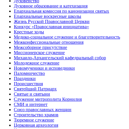
Духовенство
Духовное образование и катехизация
Епархиальная комиссия по канонизации святых
Епархиальные воскресные школы
Жизнь Русской Православной Церкви
Конкурс «Православная инициатива»
Крестные ходы
Медико-социальное служение и благотворительность
Межконфессиональные отношения
Межсоборное присутствие
Миссионерское служение
Михаило-Архангельский кафедральный собор
Молодежное служение
Новомученики и исповедники
Паломничество
Праздники
Происшествия
Святейший Патриарх
Святые и святыни
Служение митрополита Корнилия
СМИ и интернет
Союз православных женщин
Строительство храмов
Тюремное служение
Церковная археология