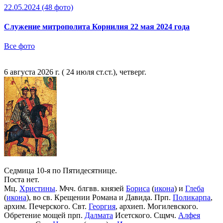
22.05.2024
(48 фото)
Служение митрополита Корнилия 22 мая 2024 года
Все фото
6 августа 2026 г. ( 24 июля ст.ст.), четверг.
Седмица 10-я по Пятидесятнице.
Поста нет.
Мц.
Христины
. Мчч. блгвв. князей
Бориса
(
икона
) и
Глеба
(
икона
), во св. Крещении Романа и Давида. Прп.
Поликарпа
,
архим. Печерского. Свт.
Георгия
, архиеп. Могилевского.
Обретение мощей прп.
Далмата
Исетского. Сщмч.
Алфея