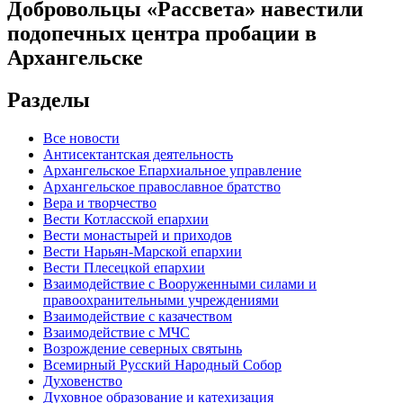
Добровольцы «Рассвета» навестили
подопечных центра пробации в
Архангельске
Разделы
Все новости
Антисектантская деятельность
Архангельское Епархиальное управление
Архангельское православное братство
Вера и творчество
Вести Котласской епархии
Вести монастырей и приходов
Вести Нарьян-Марской епархии
Вести Плесецкой епархии
Взаимодействие с Вооруженными силами и
правоохранительными учреждениями
Взаимодействие с казачеством
Взаимодействие с МЧС
Возрождение северных святынь
Всемирный Русский Народный Собор
Духовенство
Духовное образование и катехизация