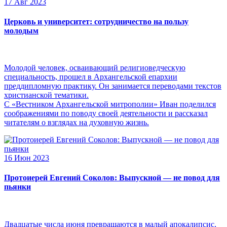
17 Авг 2023
Церковь и университет: сотрудничество на пользу
молодым
Молодой человек, осваивающий религиоведческую
специальность, прошел в Архангельской епархии
преддипломную практику. Он занимается переводами текстов
христианской тематики.
С «Вестником Архангельской митрополии» Иван поделился
соображениями по поводу своей деятельности и рассказал
читателям о взглядах на духовную жизнь.
16 Июн 2023
Протоиерей Евгений Соколов: Выпускной — не повод для
пьянки
Двадцатые числа июня превращаются в малый апокалипсис,