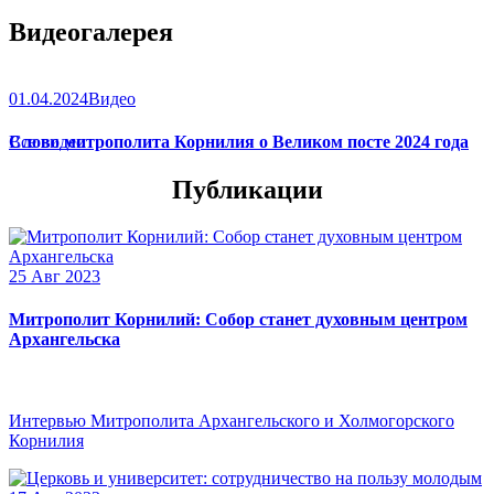
Видеогалерея
01.04.2024
Видео
Слово митрополита Корнилия о Великом посте 2024 года
Все видео
Публикации
25 Авг 2023
Митрополит Корнилий: Собор станет духовным центром
Архангельска
Интервью Митрополита Архангельского и Холмогорского
Корнилия