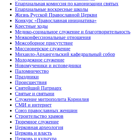
Епархиальная комиссия по канонизации святых
Епархиальные воскресные школы
Жизнь Русской Православной Церкви
Конкурс «Православная инициатива»
Крестные ходы
Медико-социальное служение и благотворительность
Межконфессиональные отношения
Межсоборное присутствие
Миссионерское служение
Михаило-Архангельский кафедральный собор
Молодежное служение
Новомученики и исповедники
Паломничество
Праздники
Происшествия
Святейший Патриарх
Святые и святыни
Служение митрополита Корнилия
СМИ и интернет
Союз православных женщин
Строительство храмов
Тюремное служение
Церковная археология
Церковь и власть
Церковь и культура