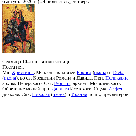
6 августа 2026 г. ( 24 июля ст.ст.), четверг.
Седмица 10-я по Пятидесятнице.
Поста нет.
Мц.
Христины
. Мчч. блгвв. князей
Бориса
(
икона
) и
Глеба
(
икона
), во св. Крещении Романа и Давида. Прп.
Поликарпа
,
архим. Печерского. Свт.
Георгия
, архиеп. Могилевского.
Обретение мощей прп.
Далмата
Исетского. Сщмч.
Алфея
диакона. Свв.
Николая
(
икона
) и
Иоанна
испп., пресвитеров.