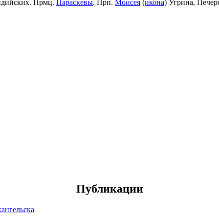
идийских. Прмц.
Параскевы
. Прп.
Моисея
(
икона
) Угрина, Пече
Публикации