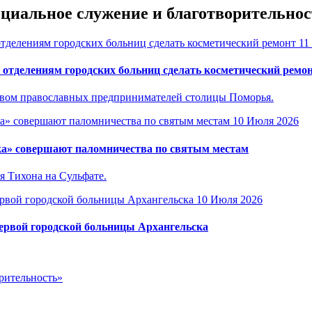
оциальное служение и благотворительнос
11
отделениям городских больниц сделать косметический ремо
ством православных предпринимателей столицы Поморья.
10 Июля 2026
ка» совершают паломничества по святым местам
я Тихона на Сульфате.
10 Июля 2026
Первой городской больницы Архангельска
рительность»