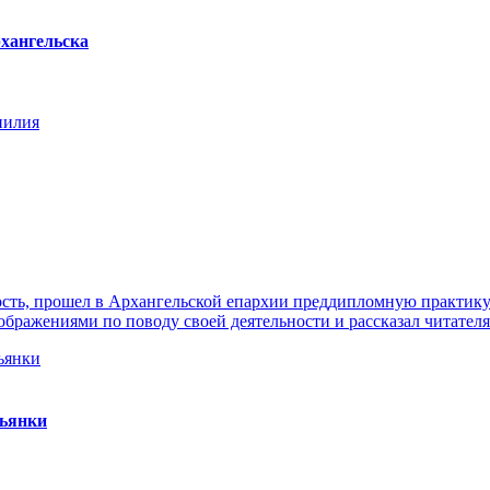
хангельска
нилия
ть, прошел в Архангельской епархии преддипломную практику. 
ражениями по поводу своей деятельности и рассказал читателя
пьянки