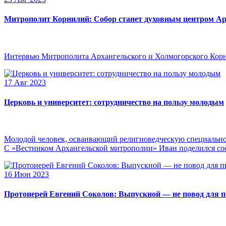
Митрополит Корнилий: Собор станет духовным центром Ар
Интервью Митрополита Архангельского и Холмогорского Кор
17 Авг 2023
Церковь и университет: сотрудничество на пользу молодым
Молодой человек, осваивающий религиоведческую специальнос
С «Вестником Архангельской митрополии» Иван поделился сооб
16 Июн 2023
Протоиерей Евгений Соколов: Выпускной — не повод для 