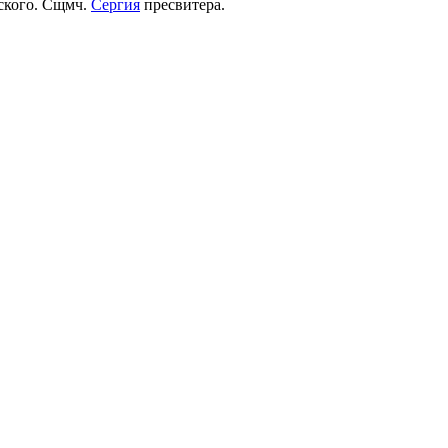
рского. Сщмч.
Сергия
пресвитера.