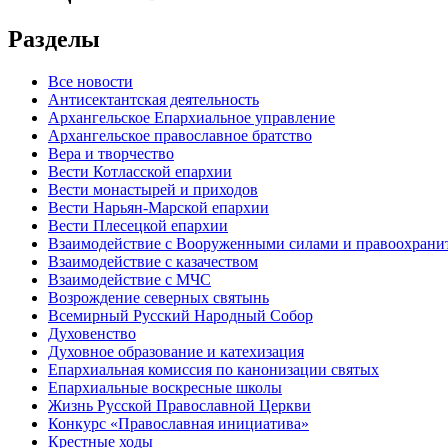
Разделы
Все новости
Антисектантская деятельность
Архангельское Епархиальное управление
Архангельское православное братство
Вера и творчество
Вести Котласской епархии
Вести монастырей и приходов
Вести Нарьян-Марской епархии
Вести Плесецкой епархии
Взаимодействие с Вооруженными силами и правоохран
Взаимодействие с казачеством
Взаимодействие с МЧС
Возрождение северных святынь
Всемирный Русский Народный Собор
Духовенство
Духовное образование и катехизация
Епархиальная комиссия по канонизации святых
Епархиальные воскресные школы
Жизнь Русской Православной Церкви
Конкурс «Православная инициатива»
Крестные ходы