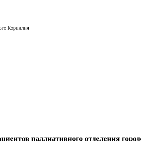
ого Корнилия
циентов паллиативного отделения горо