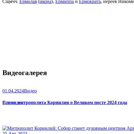
Сщмчч.
Ермолая
(
икона
),
Ермиппа
и
Ермократа
, иереев Ником
Видеогалерея
01.04.2024
Видео
Слово митрополита Корнилия о Великом посте 2024 года
Все видео
25 Авг 2023