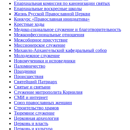
Епархиальная комиссия по канонизации святых
Епархиальные воскресные школы
Жизнь Русской Православной Церкви
Конкурс «Православная инициатива»
Крестные ходы
Медико-социальное служение и благотворительность
Межконфессиональные отношения
Межсоборное присутствие
Миссионерское служение
Михаило-Архангельский кафедральный собор
Молодежное служение
Новомученики и исповедники
Паломничество
Праздники
Происшествия
Святейший Патриарх
Святые и святыни
Служение митрополита Корнилия
СМИ и интернет
Союз православных женщин
Строительство храмов
Тюремное служение
Церковная археология
Церковь и власть
Церковь и культура