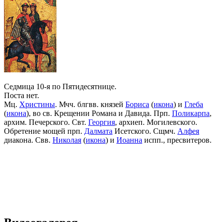
Седмица 10-я по Пятидесятнице.
Поста нет.
Мц.
Христины
. Мчч. блгвв. князей
Бориса
(
икона
) и
Глеба
(
икона
), во св. Крещении Романа и Давида. Прп.
Поликарпа
,
архим. Печерского. Свт.
Георгия
, архиеп. Могилевского.
Обретение мощей прп.
Далмата
Исетского. Сщмч.
Алфея
диакона. Свв.
Николая
(
икона
) и
Иоанна
испп., пресвитеров.