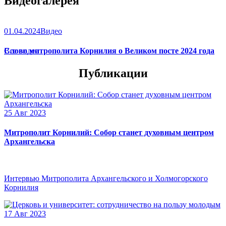
Видеогалерея
01.04.2024
Видео
Слово митрополита Корнилия о Великом посте 2024 года
Все видео
Публикации
25 Авг 2023
Митрополит Корнилий: Собор станет духовным центром
Архангельска
Интервью Митрополита Архангельского и Холмогорского
Корнилия
17 Авг 2023