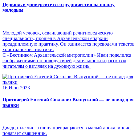
Церковь и университет: сотрудничество на пользу
молодым
Молодой человек, осваивающий религиоведческую
специальность, прошел в Архангельской епархии
преддипломную практику. Он занимается переводами текстов
христианской тематики.
С «Вестником Архангельской митрополии» Иван поделился
соображениями по поводу своей деятельности и рассказал
читателям о взглядах на духовную жизнь.
16 Июн 2023
Протоиерей Евгений Соколов: Выпускной — не повод для
пьянки
Двадцатые числа июня превращаются в малый апокалипсис,
полагает священник.