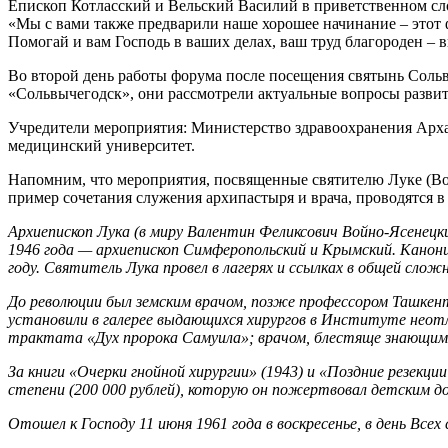
Епископ Котласский и Вельский Василий в приветственном слов
«Мы с вами также предварили наше хорошее начинание – этот 
Помогай и вам Господь в ваших делах, ваш труд благороден – в
Во второй день работы форума после посещения святынь Сольв
«Сольвычегодск», они рассмотрели актуальные вопросы развит
Учредители мероприятия: Министерство здравоохранения Арха
медицинский университет.
Напомним, что мероприятия, посвященные святителю Луке (В
пример сочетания служения архипастыря и врача, проводятся в
Архиепископ Лука (в миру Валентин Феликсович Войно-Ясенецкий
1946 года — архиепископ Симферопольский и Крымский. Канониз
году. Святитель Лука провел в лагерях и ссылках в общей сложно
До революции был земским врачом, позже профессором Ташкен
установили в галерее выдающихся хирургов в Институте неотл
трактата «Дух пророка Самуила»; врачом, блестяще знающим 
За книги «Очерки гнойной хирургии» (1943) и «Поздние резекц
степени (200 000 рублей), которую он пожертвовал детским д
Отошел к Господу 11 июня 1961 года в воскресенье, в день Всех