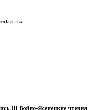
ого Корнилия
ись III Войно-Ясенецкие чтения