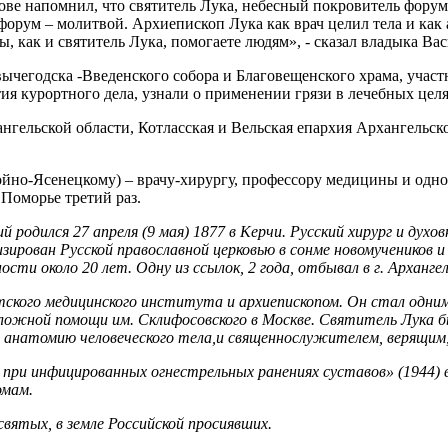
е напомнил, что святитель Лука, небесный покровитель форума,
форум – молитвой. Архиепископ Лука как врач целил тела и ка
ы, как и святитель Лука, помогаете людям», - сказал владыка Ва
ычегодска -Введенского собора и Благовещенского храма, учас
ия курортного дела, узнали о применении грязи в лечебных цел
нгельской области, Котласская и Вельская епархия Архангельс
ойно-Ясенецком
у) – врачу-хирургу, профессору медицины и од
 Поморье третий раз.
 родился 27 апреля (9 мая) 1877 в Керчи. Русский хирург и духо
ирован Русской православной церковью в сонме новомучеников и 
сти около 20 лет. Одну из ссылок, 2 года, отбывал в г. Архангел
тского медицинского института и архиепископом. Он стал одни
ожной помощи им. Склифосовского в Москве. Святитель Лука бы
анатомию человеческого тела,и священнослужителем, верящим,
ии при инфицированных огнестрельных ранениях суставов» (1944)
омам.
 святых, в земле Российской просиявших.