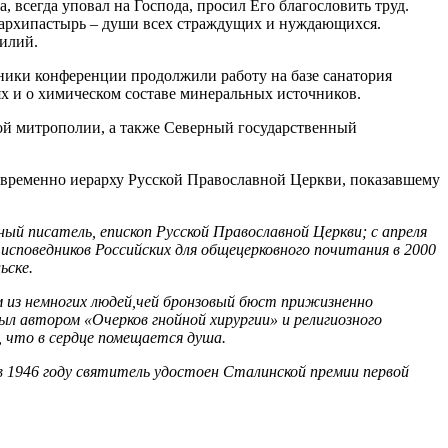
 всегда уповал на Господа, просил Его благословить труд.
к архипастырь – души всех страждущих и нуждающихся.
силий.
тники конференции продолжили работу на базе санатория
ях и о химическом составе минеральных источников.
кой митрополии, а также Северный государственный
новременно иерарху Русской Православной Церкви, показавшему
вный писатель, епископ Русской Православной Церкви; с апреля
исповедников Российских для общецерковного почитания в 2000
ьске.
м из немногих людей,чей бронзовый бюст прижизненно
л автором «Очерков гнойной хирургии» и религиозного
 что в сердце помещается душа.
 в 1946 году святитель удостоен Сталинской премии первой