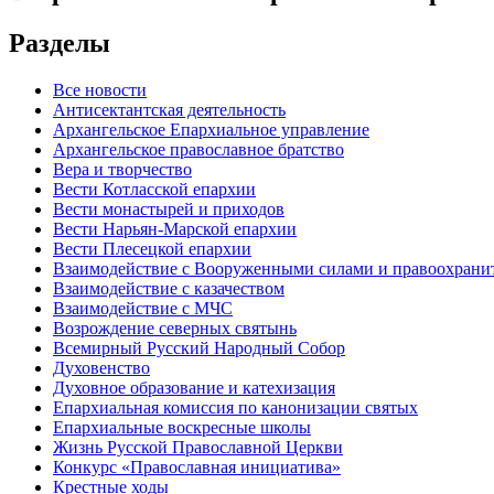
Разделы
Все новости
Антисектантская деятельность
Архангельское Епархиальное управление
Архангельское православное братство
Вера и творчество
Вести Котласской епархии
Вести монастырей и приходов
Вести Нарьян-Марской епархии
Вести Плесецкой епархии
Взаимодействие с Вооруженными силами и правоохран
Взаимодействие с казачеством
Взаимодействие с МЧС
Возрождение северных святынь
Всемирный Русский Народный Собор
Духовенство
Духовное образование и катехизация
Епархиальная комиссия по канонизации святых
Епархиальные воскресные школы
Жизнь Русской Православной Церкви
Конкурс «Православная инициатива»
Крестные ходы