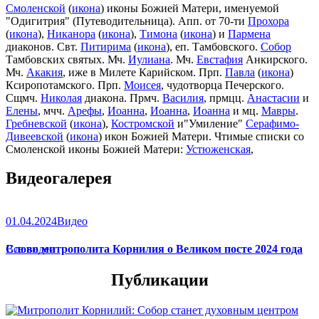
Смоленской
(
икона
) иконы Божией Матери, именуемой
"Одигитрия" (Путеводительница). Апп. от 70-ти
Прохора
(
икона
),
Никанора
(
икона
),
Тимона
(
икона
) и
Пармена
диаконов. Свт.
Питирима
(
икона
), еп. Тамбовского.
Собор
Тамбовских святых. Мч.
Иулиана
. Мч.
Евстафия
Анкирского.
Мч.
Акакия
, иже в Милете Карийском. Прп.
Павла
(
икона
)
Ксиропотамского. Прп.
Моисея
, чудотворца Печерского.
Сщмч.
Николая
диакона. Прмч.
Василия
, прмцц.
Анастасии
и
Елены
, мчч.
Арефы
,
Иоанна
,
Иоанна
,
Иоанна
и мц.
Мавры
.
Гребневской
(
икона
),
Костромской
и"Умиление"
Серафимо-
Дивеевской
(
икона
) икон Божией Матери. Чтимые списки со
Смоленской иконы Божией Матери:
Устюженская
,
Выдропусская
,
Христофоровская
,
Супрасльская
,
Югская
Видеогалерея
(
икона
),
Игрицкая
,
Шуйская
(
икона
),
Седмиезерная
,
Сергиевская
(в Троице-Сергиевой Лавре).
01.04.2024
Видео
Слово митрополита Корнилия о Великом посте 2024 года
Все видео
Публикации