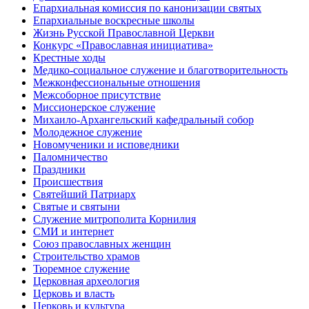
Епархиальная комиссия по канонизации святых
Епархиальные воскресные школы
Жизнь Русской Православной Церкви
Конкурс «Православная инициатива»
Крестные ходы
Медико-социальное служение и благотворительность
Межконфессиональные отношения
Межсоборное присутствие
Миссионерское служение
Михаило-Архангельский кафедральный собор
Молодежное служение
Новомученики и исповедники
Паломничество
Праздники
Происшествия
Святейший Патриарх
Святые и святыни
Служение митрополита Корнилия
СМИ и интернет
Союз православных женщин
Строительство храмов
Тюремное служение
Церковная археология
Церковь и власть
Церковь и культура