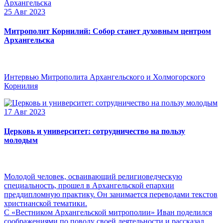
25 Авг 2023
Митрополит Корнилий: Собор станет духовным центром
Архангельска
Интервью Митрополита Архангельского и Холмогорского
Корнилия
17 Авг 2023
Церковь и университет: сотрудничество на пользу
молодым
Молодой человек, осваивающий религиоведческую
специальность, прошел в Архангельской епархии
преддипломную практику. Он занимается переводами текстов
христианской тематики.
С «Вестником Архангельской митрополии» Иван поделился
соображениями по поводу своей деятельности и рассказал