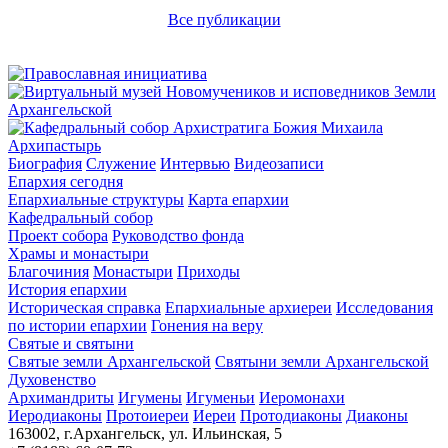
Все публикации
Архипастырь
Биография
Служение
Интервью
Видеозаписи
Епархия сегодня
Епархиальные структуры
Карта епархии
Кафедральный собор
Проект собора
Руководство фонда
Храмы и монастыри
Благочиния
Монастыри
Приходы
История епархии
Историческая справка
Епархиальные архиереи
Исследования
по истории епархии
Гонения на веру
Святые и святыни
Святые земли Архангельской
Святыни земли Архангельской
Духовенство
Архимандриты
Игумены
Игуменьи
Иеромонахи
Иеродиаконы
Протоиереи
Иереи
Протодиаконы
Диаконы
163002, г.Архангельск, ул. Ильинская, 5