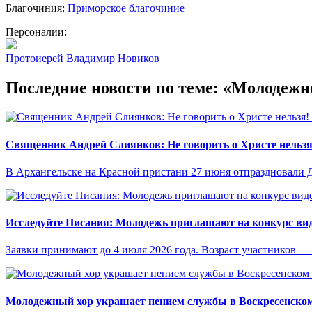
Благочиния:
Приморское благочиние
Персоналии:
Протоиерей Владимир Новиков
Последние новости по теме: «Молодежн
Священник Андрей Слиянков: Не говорить о Христе нельзя
В Архангельске на Красной пристани 27 июня отпраздновали 
Исследуйте Писания: Молодежь приглашают на конкурс ви
Заявки принимают до 4 июля 2026 года. Возраст участников — о
Молодежный хор украшает пением службы в Воскресенском