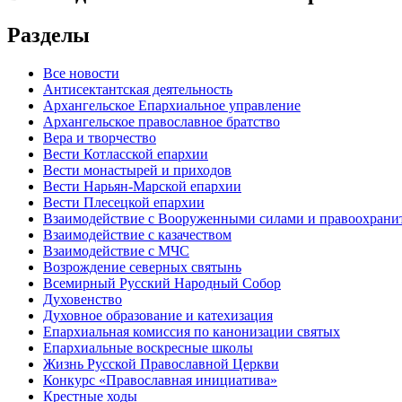
Разделы
Все новости
Антисектантская деятельность
Архангельское Епархиальное управление
Архангельское православное братство
Вера и творчество
Вести Котласской епархии
Вести монастырей и приходов
Вести Нарьян-Марской епархии
Вести Плесецкой епархии
Взаимодействие с Вооруженными силами и правоохран
Взаимодействие с казачеством
Взаимодействие с МЧС
Возрождение северных святынь
Всемирный Русский Народный Собор
Духовенство
Духовное образование и катехизация
Епархиальная комиссия по канонизации святых
Епархиальные воскресные школы
Жизнь Русской Православной Церкви
Конкурс «Православная инициатива»
Крестные ходы