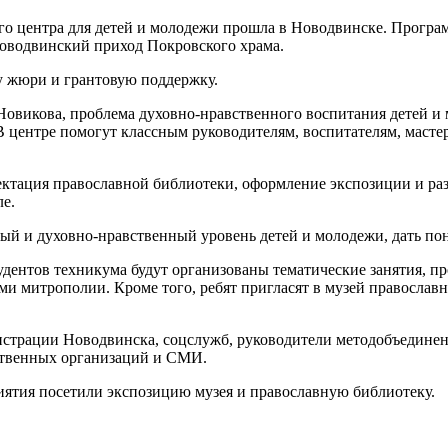
ого центра для детей и молодежи прошла в Новодвинске. Прогр
новодвинский приход Покровского храма.
у жюри и грантовую поддержку.
овикова, проблема духовно-нравственного воспитания детей и 
В центре помогут классным руководителям, воспитателям, маст
ектация православной библиотеки, оформление экспозиции и раз
ле.
ный и духовно-нравственный уровень детей и молодежи, дать по
тудентов техникума будут организованы тематические занятия, 
ми митрополии. Кроме того, ребят пригласят в музей правосла
истрации Новодвинска, соцслужб, руководители методобъедине
ственных организаций и СМИ.
ятия посетили экспозицию музея и православную библиотеку.