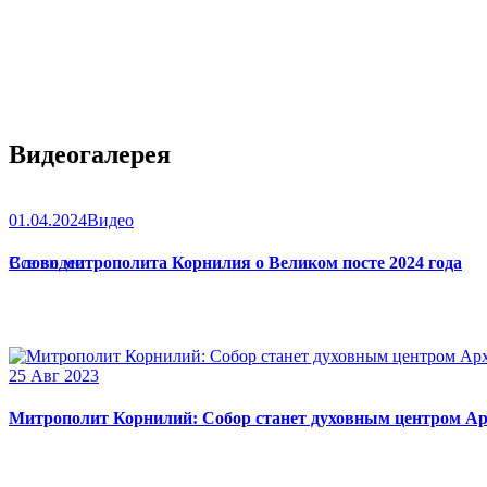
Видеогалерея
01.04.2024
Видео
Слово митрополита Корнилия о Великом посте 2024 года
Все видео
25 Авг 2023
Митрополит Корнилий: Собор станет духовным центром Ар