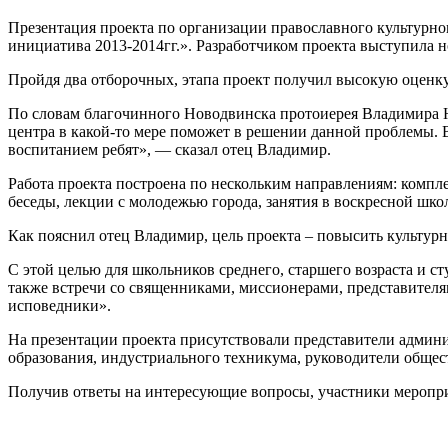
Презентация проекта по организации православного культурн
инициатива 2013-2014гг.». Разработчиком проекта выступила 
Пройдя два отборочных, этапа проект получил высокую оценк
По словам благочинного Новодвинска протоиерея Владимира Н
центра в какой-то мере поможет в решении данной проблемы. 
воспитанием ребят», — сказал отец Владимир.
Работа проекта построена по нескольким направлениям: компл
беседы, лекции с молодежью города, занятия в воскресной шко
Как пояснил отец Владимир, цель проекта – повысить культур
С этой целью для школьников среднего, старшего возраста и с
также встречи со священниками, миссионерами, представителя
исповедники».
На презентации проекта присутствовали представители админ
образования, индустриального техникума, руководители обще
Получив ответы на интересующие вопросы, участники меропри