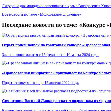
Литургии для молодежи совершают в храме Воскресения Христ
Все новости по теме «Молодежное служение»
Последние новости по теме: «Конкурс 
Отрыт прием заявок на грантовый конкурс «Православная
Заявки принимаются с 15 февраля по 10 марта 2024 года.
«Православная инициатива» приглашает на конкурс малых
Подать заявку можно до 15 апреля 2022 года.
Священник Василий Лапко рассказал подросткам из «групп
Клирик участвует в проекте, который стал победителем конкур