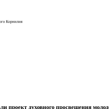
ого Корнилия
ли проект духовного просвещения моло