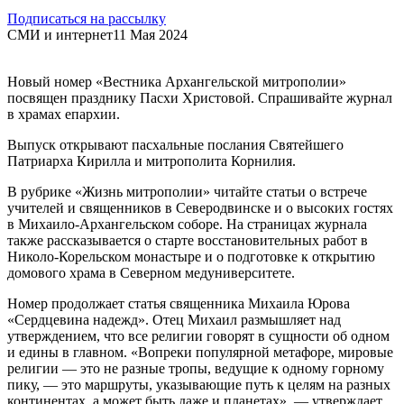
Подписаться на рассылку
СМИ и интернет
11 Мая 2024
Новый номер «Вестника Архангельской митрополии»
посвящен празднику Пасхи Христовой. Спрашивайте журнал
в храмах епархии.
Выпуск открывают пасхальные послания Святейшего
Патриарха Кирилла и митрополита Корнилия.
В рубрике «Жизнь митрополии» читайте статьи о встрече
учителей и священников в Северодвинске и о высоких гостях
в Михаило-Архангельском соборе. На страницах журнала
также рассказывается о старте восстановительных работ в
Николо-Корельском монастыре и о подготовке к открытию
домового храма в Северном медуниверситете.
Номер продолжает статья священника Михаила Юрова
«Сердцевина надежд». Отец Михаил размышляет над
утверждением, что все религии говорят в сущности об одном
и едины в главном. «Вопреки популярной метафоре, мировые
религии — это не разные тропы, ведущие к одному горному
пику, — это маршруты, указывающие путь к целям на разных
континентах, а может быть даже и планетах», — утверждает