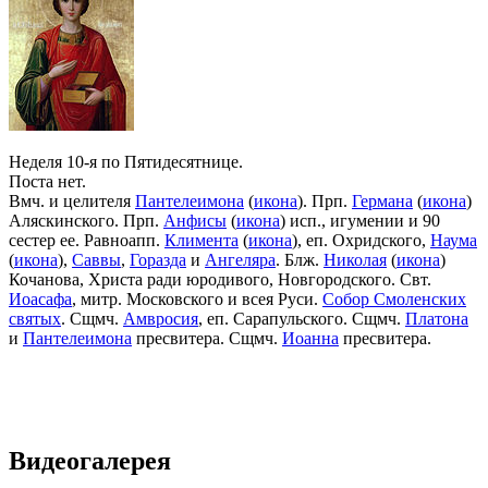
Неделя 10-я по Пятидесятнице.
Поста нет.
Вмч. и целителя
Пантелеимона
(
икона
). Прп.
Германа
(
икона
)
Аляскинского. Прп.
Анфисы
(
икона
) исп., игумении и 90
сестер ее. Равноапп.
Климента
(
икона
), еп. Охридского,
Наума
(
икона
),
Саввы
,
Горазда
и
Ангеляра
. Блж.
Николая
(
икона
)
Кочанова, Христа ради юродивого, Новгородского. Свт.
Иоасафа
, митр. Московского и всея Руси.
Собор Смоленских
святых
. Сщмч.
Амвросия
, еп. Сарапульского. Сщмч.
Платона
и
Пантелеимона
пресвитера. Сщмч.
Иоанна
пресвитера.
Видеогалерея