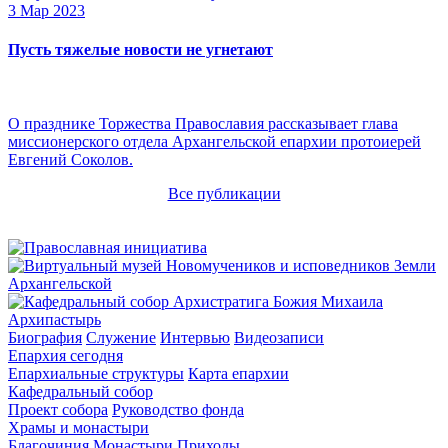
3 Мар 2023
Пусть тяжелые новости не угнетают
О празднике Торжества Православия рассказывает глава
миссионерского отдела Архангельской епархии протоиерей
Евгений Соколов.
Все публикации
Архипастырь
Биография
Служение
Интервью
Видеозаписи
Епархия сегодня
Епархиальные структуры
Карта епархии
Кафедральный собор
Проект собора
Руководство фонда
Храмы и монастыри
Благочиния
Монастыри
Приходы