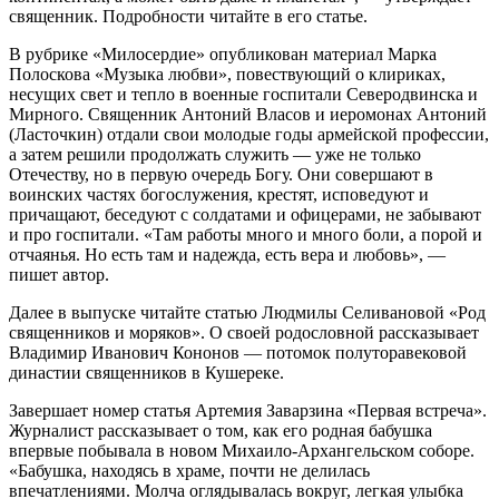
священник. Подробности читайте в его статье.
В рубрике «Милосердие» опубликован материал Марка
Полоскова «Музыка любви», повествующий о клириках,
несущих свет и тепло в военные госпитали Северодвинска и
Мирного. Священник Антоний Власов и иеромонах Антоний
(Ласточкин) отдали свои молодые годы армейской профессии,
а затем решили продолжать служить — уже не только
Отечеству, но в первую очередь Богу. Они совершают в
воинских частях богослужения, крестят, исповедуют и
причащают, беседуют с солдатами и офицерами, не забывают
и про госпитали. «Там работы много и много боли, а порой и
отчаянья. Но есть там и надежда, есть вера и любовь», —
пишет автор.
Далее в выпуске читайте статью Людмилы Селивановой «Род
священников и моряков». О своей родословной рассказывает
Владимир Иванович Кононов — потомок полуторавековой
династии священников в Кушереке.
Завершает номер статья Артемия Заварзина «Первая встреча».
Журналист рассказывает о том, как его родная бабушка
впервые побывала в новом Михаило-Архангельском соборе.
«Бабушка, находясь в храме, почти не делилась
впечатлениями. Молча оглядывалась вокруг, легкая улыбка