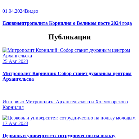
01.04.2024
Видео
Слово митрополита Корнилия о Великом посте 2024 года
Все видео
Публикации
25 Авг 2023
Митрополит Корнилий: Собор станет духовным центром
Архангельска
Интервью Митрополита Архангельского и Холмогорского
Корнилия
17 Авг 2023
Церковь и университет: сотрудничество на пользу