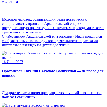
молодым
Молодой человек, осваивающий религиоведческую
специальность, прошел в Архангельской епархии
преддипломную практику. Он занимается переводами текстов
христианской тематики.
С «Вестником Архангельской митрополии» Иван поделился
соображениями по поводу своей деятельности и рассказал
читателям о взглядах на духовную жизнь.
16 Июн 2023
Протоиерей Евгений Соколов: Выпускной — не повод для
пьянки
Двадцатые числа июня превращаются в малый апокалипсис,
полагает священник.