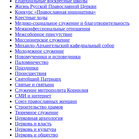
Епархиальные воскресные школы
Жизнь Русской Православной Церкви
Конкурс «Православная инициатива»
Крестные ходы
Медико-социальное служение и благотворительность
Межконфессиональные отношения
Межсоборное присутствие
Миссионерское служение
Михаило-Архангельский кафедральный собор
Молодежное служение
Новомученики и исповедники
Паломничество
Праздники
Происшествия
Святейший Патриарх
Святые и святыни
Служение митрополита Корнилия
СМИ и интернет
Союз православных женщин
Строительство храмов
Тюремное служение
Церковная археология
Церковь и власть
Церковь и культура
Церковь и общество