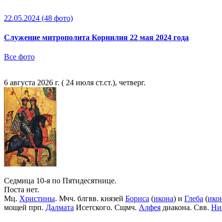
22.05.2024
(48 фото)
Служение митрополита Корнилия 22 мая 2024 года
Все фото
6 августа 2026 г. ( 24 июля ст.ст.), четверг.
Седмица 10-я по Пятидесятнице.
Поста нет.
Мц.
Христины
. Мчч. блгвв. князей
Бориса
(
икона
) и
Глеба
(
ико
мощей прп.
Далмата
Исетского. Сщмч.
Алфея
диакона. Свв.
Ни