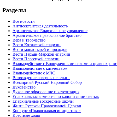
Разделы
Все новости
Антисектантская деятельность
Архангельское Епархиальное управление
Архангельское православное братство
Вера и творчество
Вести Котласской епархии
Вести монастырей и приходов
Вести Нарьян-Марской епархии
Вести Плесецкой епархии
Взаимодействие с Вооруженными силами и правоохран
Взаимодействие с казачеством
Взаимодействие с МЧС
Возрождение северных святынь
Всемирный Русский Народный Собор
Духовенство
Духовное образование и катехизация
Епархиальная комиссия по канонизации святых
Епархиальные воскресные школы
Жизнь Русской Православной Церкви
Конкурс «Православная инициатива»
Крестные ходы