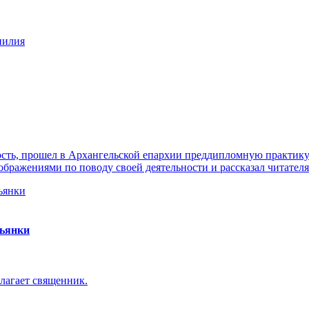
нилия
ть, прошел в Архангельской епархии преддипломную практику. 
ражениями по поводу своей деятельности и рассказал читателя
пьянки
лагает священник.