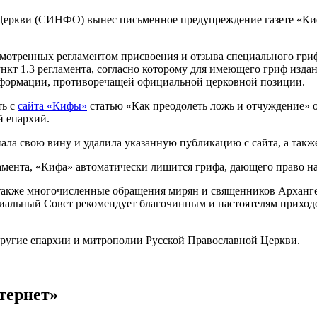
еркви (СИНФО) вынес письменное предупреждение газете «Киф
отренных регламентом присвоения и отзыва специального гри
нкт 1.3 регламента, согласно которому для имеющего гриф изд
нформации, противоречащей официальной церковной позиции.
ть с
сайта «Кифы»
статью «Как преодолеть ложь и отчуждение» от
й епархий.
а свою вину и удалила указанную публикацию с сайта, а также
амента, «Кифа» автоматически лишится грифа, дающего право на
акже многочисленные обращения мирян и священников Архангел
иальный Совет рекомендует благочинным и настоятелям приходов
ругие епархии и митрополии Русской Православной Церкви.
тернет»