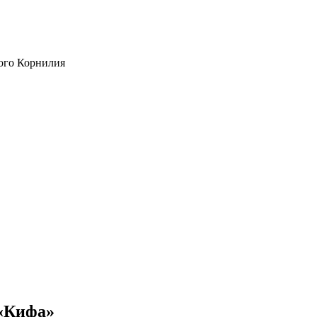
ого Корнилия
«Кифа»