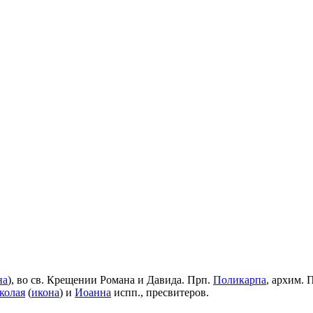
на
), во св. Крещении Романа и Давида. Прп.
Поликарпа
, архим. 
колая
(
икона
) и
Иоанна
испп., пресвитеров.