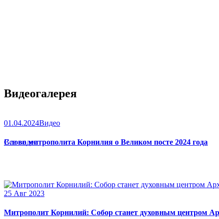
Видеогалерея
01.04.2024
Видео
Слово митрополита Корнилия о Великом посте 2024 года
Все видео
25 Авг 2023
Митрополит Корнилий: Собор станет духовным центром Ар