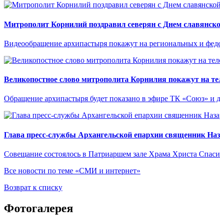
Митрополит Корнилий поздравил северян с Днем славянско
Видеообращение архипастыря покажут на региональных и феде
Великопостное слово митрополита Корнилия покажут на те
Обращение архипастыря будет показано в эфире ТК «Союз» и д
Глава пресс-службы Архангельской епархии священник Наз
Совещание состоялось в Патриаршем зале Храма Христа Спаси
Все новости по теме «СМИ и интернет»
Возврат к списку
Фотогалерея