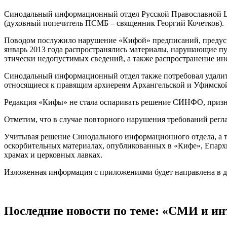
Синодальный информационный отдел Русской Православной Ц
(духовный попечитель ПСМБ – священник Георгий Кочетков).
Поводом послужило нарушение «Кифой» предписаний, предусм
январь 2013 года распространялись материалы, нарушающие пу
этически недопустимых сведений, а также распространение и
Синодальный информационный отдел также потребовал удали
относящиеся к правящим архиереям Архангельской и Уфимско
Редакция «Кифы» не стала оспаривать решение СИНФО, признал
Отметим, что в случае повторного нарушения требований регл
Учитывая решение Синодального информационного отдела, а т
оскорбительных материалах, опубликованных в «Кифе», Епарх
храмах и церковных лавках.
Изложенная информация с приложениями будет направлена в д
Последние новости по теме: «СМИ и ин