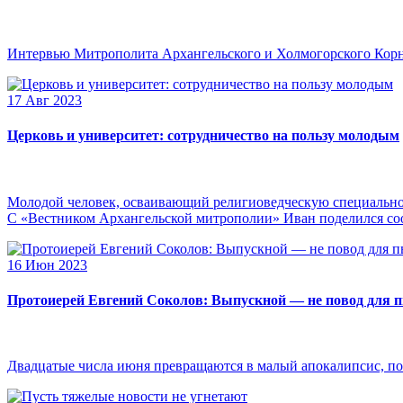
Интервью Митрополита Архангельского и Холмогорского Кор
17 Авг 2023
Церковь и университет: сотрудничество на пользу молодым
Молодой человек, осваивающий религиоведческую специальнос
С «Вестником Архангельской митрополии» Иван поделился сооб
16 Июн 2023
Протоиерей Евгений Соколов: Выпускной — не повод для 
Двадцатые числа июня превращаются в малый апокалипсис, по