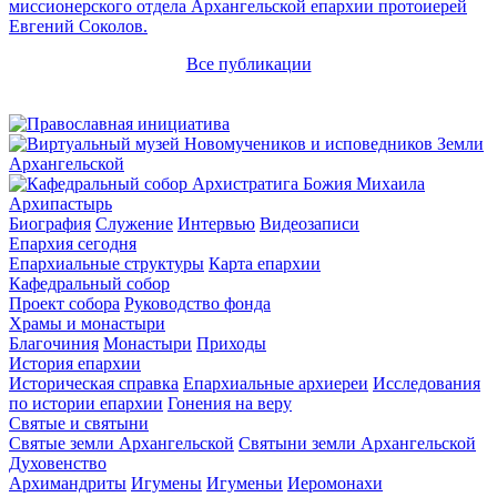
миссионерского отдела Архангельской епархии протоиерей
Евгений Соколов.
Все публикации
Архипастырь
Биография
Служение
Интервью
Видеозаписи
Епархия сегодня
Епархиальные структуры
Карта епархии
Кафедральный собор
Проект собора
Руководство фонда
Храмы и монастыри
Благочиния
Монастыри
Приходы
История епархии
Историческая справка
Епархиальные архиереи
Исследования
по истории епархии
Гонения на веру
Святые и святыни
Святые земли Архангельской
Святыни земли Архангельской
Духовенство
Архимандриты
Игумены
Игуменьи
Иеромонахи