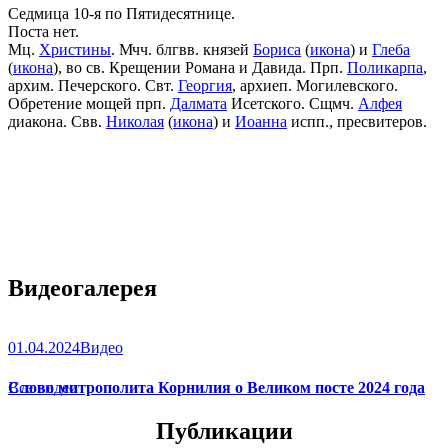
Седмица 10-я по Пятидесятнице.
Поста нет.
Мц.
Христины
. Мчч. блгвв. князей
Бориса
(
икона
) и
Глеба
(
икона
), во св. Крещении Романа и Давида. Прп.
Поликарпа
,
архим. Печерского. Свт.
Георгия
, архиеп. Могилевского.
Обретение мощей прп.
Далмата
Исетского. Сщмч.
Алфея
диакона. Свв.
Николая
(
икона
) и
Иоанна
испп., пресвитеров.
Видеогалерея
01.04.2024
Видео
Слово митрополита Корнилия о Великом посте 2024 года
Все видео
Публикации