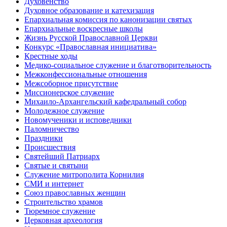
Духовенство
Духовное образование и катехизация
Епархиальная комиссия по канонизации святых
Епархиальные воскресные школы
Жизнь Русской Православной Церкви
Конкурс «Православная инициатива»
Крестные ходы
Медико-социальное служение и благотворительность
Межконфессиональные отношения
Межсоборное присутствие
Миссионерское служение
Михаило-Архангельский кафедральный собор
Молодежное служение
Новомученики и исповедники
Паломничество
Праздники
Происшествия
Святейший Патриарх
Святые и святыни
Служение митрополита Корнилия
СМИ и интернет
Союз православных женщин
Строительство храмов
Тюремное служение
Церковная археология