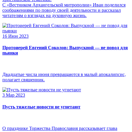
С «Вестником Архангельской митрополии» Иван поделился
соображениями по поводу своей деятельности и рассказал
читателям о взглядах на духовную жизнь.
16 Июн 2023
Протоиерей Евгений Соколов: Выпускной — не повод для
пьянки
Двадцатые числа июня превращаются в малый апокалипсис,
полагает священник.
3 Мар 2023
Пусть тяжелые новости не угнетают
О празднике Торжества Православия рассказывает глава