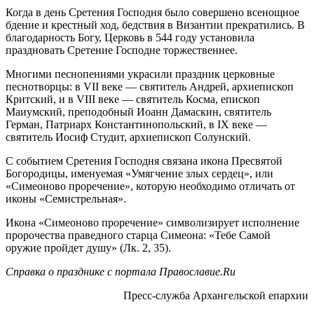
Когда в день Сретения Господня было совершено всенощное
бдение и крестный ход, бедствия в Византии прекратились. В
благодарность Богу, Церковь в 544 году установила
праздновать Сретение Господне торжественнее.
Многими песнопениями украсили праздник церковные
песнотворцы: в VII веке — святитель Андрей, архиепископ
Критский, и в VIII веке — святитель Косма, епископ
Маиумский, преподобный Иоанн Дамаскин, святитель
Герман, Патриарх Константинопольский, в IX веке —
святитель Иосиф Студит, архиепископ Солунский.
С событием Сретения Господня связана икона Пресвятой
Богородицы, именуемая «Умягчение злых сердец», или
«Симеоново проречение», которую необходимо отличать от
иконы «Семистрельная».
Икона «Симеоново проречение» символизирует исполнение
пророчества праведного старца Симеона: «Тебе Самой
оружие пройдет душу» (Лк. 2, 35).
Справка о празднике с портала Православие.Ru
Пресс-служба Архангельской епархии