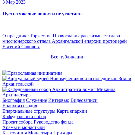
3 Мар 2023
Пусть тяжелые новости не угнетают
О празднике Торжества Православия рассказывает глава
миссионерского отдела Архангельской епархии протоиерей
Евгений Соколов.
Все публикации
Архипастырь
Биография
Служение
Интервью
Видеозаписи
Епархия сегодня
Епархиальные структуры
Карта епархии
Кафедральный собор
Проект собора
Руководство фонда
Храмы и монастыри
Благочиния
Монастыри
Приходы