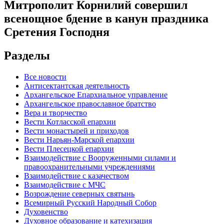
Митрополит Корнилий совершил
всенощное бдение в канун праздника
Сретения Господня
Разделы
Все новости
Антисектантская деятельность
Архангельское Епархиальное управление
Архангельское православное братство
Вера и творчество
Вести Котласской епархии
Вести монастырей и приходов
Вести Нарьян-Марской епархии
Вести Плесецкой епархии
Взаимодействие с Вооруженными силами и
правоохранительными учреждениями
Взаимодействие с казачеством
Взаимодействие с МЧС
Возрождение северных святынь
Всемирный Русский Народный Собор
Духовенство
Духовное образование и катехизация