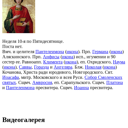
Неделя 10-я по Пятидесятнице.
Поста нет.
Вмч. и целителя
Пантелеимона
(
икона
). Прп.
Германа
(
икона
)
Аляскинского. Прп.
Анфисы
(
икона
) исп., игумении и 90
сестер ее. Равноапп.
Климента
(
икона
), еп. Охридского,
Наума
(
икона
),
Саввы
,
Горазда
и
Ангеляра
. Блж.
Николая
(
икона
)
Кочанова, Христа ради юродивого, Новгородского. Свт.
Иоасафа
, митр. Московского и всея Руси.
Собор Смоленских
святых
. Сщмч.
Амвросия
, еп. Сарапульского. Сщмч.
Платона
и
Пантелеимона
пресвитера. Сщмч.
Иоанна
пресвитера.
Видеогалерея