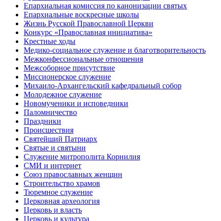
Епархиальная комиссия по канонизации святых
Епархиальные воскресные школы
Жизнь Русской Православной Церкви
Конкурс «Православная инициатива»
Крестные ходы
Медико-социальное служение и благотворительность
Межконфессиональные отношения
Межсоборное присутствие
Миссионерское служение
Михаило-Архангельский кафедральный собор
Молодежное служение
Новомученики и исповедники
Паломничество
Праздники
Происшествия
Святейший Патриарх
Святые и святыни
Служение митрополита Корнилия
СМИ и интернет
Союз православных женщин
Строительство храмов
Тюремное служение
Церковная археология
Церковь и власть
Церковь и культура