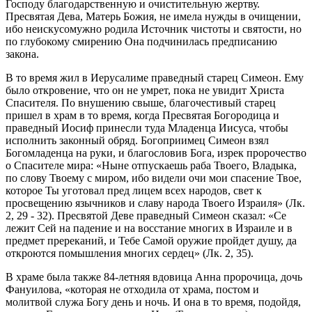
Господу благодарственную и очистительную жертву.
Пресвятая Дева, Матерь Божия, не имела нужды в очищении,
ибо неискусомужно родила Источник чистоты и святости, но
по глубокому смирению Она подчинилась предписанию
закона.
В то время жил в Иерусалиме праведный старец Симеон. Ему
было откровение, что он не умрет, пока не увидит Христа
Спасителя. По внушению свыше, благочестивый старец
пришел в храм в то время, когда Пресвятая Богородица и
праведный Иосиф принесли туда Младенца Иисуса, чтобы
исполнить законный обряд. Богоприимец Симеон взял
Богомладенца на руки, и благословив Бога, изрек пророчество
о Спасителе мира: «Ныне отпускаешь раба Твоего, Владыка,
по слову Твоему с миром, ибо видели очи мои спасение Твое,
которое Ты уготовал пред лицем всех народов, свет к
просвещению язычников и славу народа Твоего Израиля» (Лк.
2, 29 - 32). Пресвятой Деве праведный Симеон сказал: «Се
лежит Сей на падение и на восстание многих в Израиле и в
предмет пререканий, и Тебе Самой оружие пройдет душу, да
откроются помышления многих сердец» (Лк. 2, 35).
В храме была также 84-летняя вдовица Анна пророчица, дочь
Фануилова, «которая не отходила от храма, постом и
молитвой служа Богу день и ночь. И она в то время, подойдя,