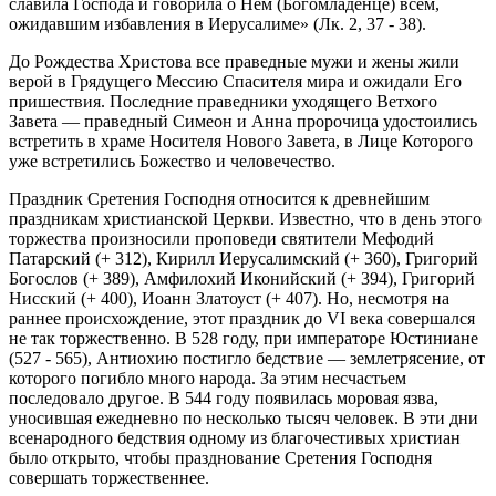
славила Господа и говорила о Нем (Богомладенце) всем,
ожидавшим избавления в Иерусалиме» (Лк. 2, 37 - 38).
До Рождества Христова все праведные мужи и жены жили
верой в Грядущего Мессию Спасителя мира и ожидали Его
пришествия. Последние праведники уходящего Ветхого
Завета — праведный Симеон и Анна пророчица удостоились
встретить в храме Носителя Нового Завета, в Лице Которого
уже встретились Божество и человечество.
Праздник Сретения Господня относится к древнейшим
праздникам христианской Церкви. Известно, что в день этого
торжества произносили проповеди святители Мефодий
Патарский (+ 312), Кирилл Иерусалимский (+ 360), Григорий
Богослов (+ 389), Амфилохий Иконийский (+ 394), Григорий
Нисский (+ 400), Иоанн Златоуст (+ 407). Но, несмотря на
раннее происхождение, этот праздник до VI века совершался
не так торжественно. В 528 году, при императоре Юстиниане
(527 - 565), Антиохию постигло бедствие — землетрясение, от
которого погибло много народа. За этим несчастьем
последовало другое. В 544 году появилась моровая язва,
уносившая ежедневно по несколько тысяч человек. В эти дни
всенародного бедствия одному из благочестивых христиан
было открыто, чтобы празднование Сретения Господня
совершать торжественнее.