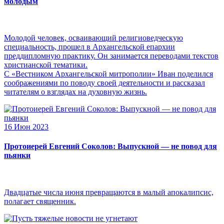
молодым
Молодой человек, осваивающий религиоведческую
специальность, прошел в Архангельской епархии
преддипломную практику. Он занимается переводами текстов
христианской тематики.
С «Вестником Архангельской митрополии» Иван поделился
соображениями по поводу своей деятельности и рассказал
читателям о взглядах на духовную жизнь.
16 Июн 2023
Протоиерей Евгений Соколов: Выпускной — не повод для
пьянки
Двадцатые числа июня превращаются в малый апокалипсис,
полагает священник.