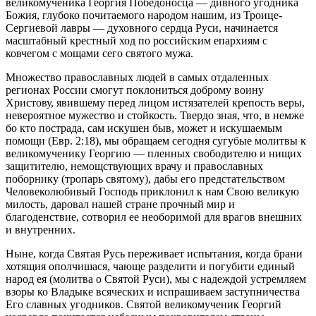
великомученика Георгия Победоносца — дивного угодника
Божия, глубоко почитаемого народом нашим, из Троице-
Сергиевой лавры — духовного сердца Руси, начинается
масштабный крестный ход по российским епархиям с
ковчегом с мощами сего святого мужа.
Множество православных людей в самых отдаленных
регионах России смогут поклониться доброму воину
Христову, явившему перед лицом истязателей крепость веры,
невероятное мужество и стойкость. Твердо зная, что, в немже
бо кто пострада, сам искушен быв, может и искушаемым
помощи (Евр. 2:18), мы обращаем сегодня сугубые молитвы к
великомученику Георгию — пленных свободителю и нищих
защитителю, немощствующих врачу и православных
поборнику (тропарь святому), дабы его предстательством
Человеколюбивый Господь приклонил к нам Свою великую
милость, даровал нашей стране прочный мир и
благоденствие, сотворил ее необоримой для врагов внешних
и внутренних.
Ныне, когда Святая Русь переживает испытания, когда брани
хотящия ополчишася, чающе разделити и погубити единый
народ ея (молитва о Святой Руси), мы с надеждой устремляем
взоры ко Владыке всяческих и испрашиваем заступничества
Его славных угодников. Святой великомученик Георгий