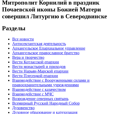
Митрополит Корнилий в праздник
Почаевской иконы Божией Матери
совершил Литургию в Северодвинске
Разделы
Все новости
Антисектантская деятельность
Архангельское Епархиальное управление
Архангельское православное братство
Вера и творчество
Вести Котласской епархии
Вести монастырей и приходов
Вести Нарьян-Марской епархии
Вести Плесецкой епархии
Взаимодействие с Вооруженными силами и
правоохранительными учреждениями
Взаимодействие с казачеством
Взаимодействие с МЧС
Возрождение северных святынь
Всемирный Русский Народный Собор
Духовенство
Духовное образование и катехизация