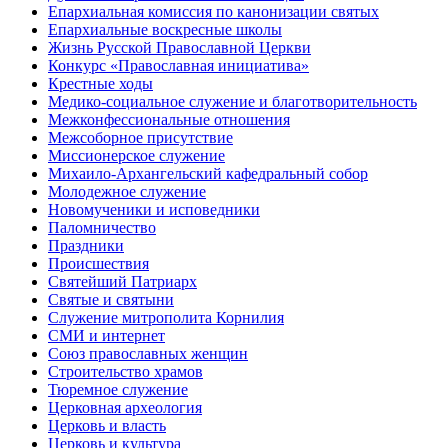
Епархиальная комиссия по канонизации святых
Епархиальные воскресные школы
Жизнь Русской Православной Церкви
Конкурс «Православная инициатива»
Крестные ходы
Медико-социальное служение и благотворительность
Межконфессиональные отношения
Межсоборное присутствие
Миссионерское служение
Михаило-Архангельский кафедральный собор
Молодежное служение
Новомученики и исповедники
Паломничество
Праздники
Происшествия
Святейший Патриарх
Святые и святыни
Служение митрополита Корнилия
СМИ и интернет
Союз православных женщин
Строительство храмов
Тюремное служение
Церковная археология
Церковь и власть
Церковь и культура