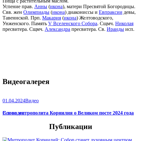
Пища с растительным маслом.
Успение прав.
Анны
(
икона
), матери Пресвятой Богородицы.
Свв. жен
Олимпиады
(
икона
) диакониссы и
Евпраксии
девы,
Тавеннской. Прп.
Макария
(
икона
) Желтоводского,
Унженского. Память
V Вселенского Собора
. Сщмч.
Николая
пресвитера. Сщмч.
Александра
пресвитера. Св.
Ираиды
исп.
Видеогалерея
01.04.2024
Видео
Слово митрополита Корнилия о Великом посте 2024 года
Все видео
Публикации