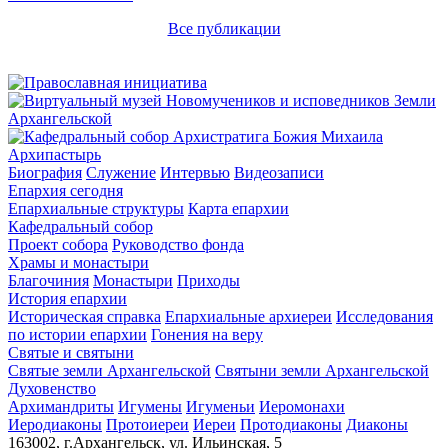
Все публикации
Архипастырь
Биография
Служение
Интервью
Видеозаписи
Епархия сегодня
Епархиальные структуры
Карта епархии
Кафедральный собор
Проект собора
Руководство фонда
Храмы и монастыри
Благочиния
Монастыри
Приходы
История епархии
Историческая справка
Епархиальные архиереи
Исследования
по истории епархии
Гонения на веру
Святые и святыни
Святые земли Архангельской
Святыни земли Архангельской
Духовенство
Архимандриты
Игумены
Игуменьи
Иеромонахи
Иеродиаконы
Протоиереи
Иереи
Протодиаконы
Диаконы
163002, г.Архангельск, ул. Ильинская, 5