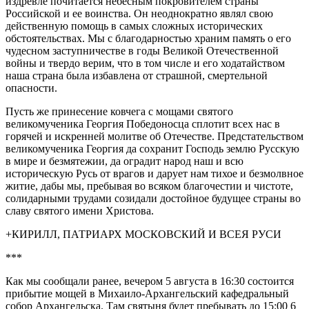
издревле почитается небесным покровителем страны
Российской и ее воинства. Он неоднократно являл свою
действенную помощь в самых сложных исторических
обстоятельствах. Мы с благодарностью храним память о его
чудесном заступничестве в годы Великой Отечественной
войны и твердо верим, что в том числе и его ходатайством
наша страна была избавлена от страшной, смертельной
опасности.
Пусть же принесение ковчега с мощами святого
великомученика Георгия Победоносца сплотит всех нас в
горячей и искренней молитве об Отечестве. Предстательством
великомученика Георгия да сохранит Господь землю Русскую
в мире и безмятежии, да оградит народ наш и всю
историческую Русь от врагов и дарует нам тихое и безмолвное
житие, дабы мы, пребывая во всяком благочестии и чистоте,
солидарными трудами созидали достойное будущее страны во
славу святого имени Христова.
+КИРИЛЛ, ПАТРИАРХ МОСКОВСКИЙ И ВСЕЯ РУСИ
***
Как мы сообщали ранее, вечером 5 августа в 16:30 состоится
прибытие мощей в Михаило-Архангельский кафедральный
собор Архангельска. Там святыня будет пребывать до 15:00 6