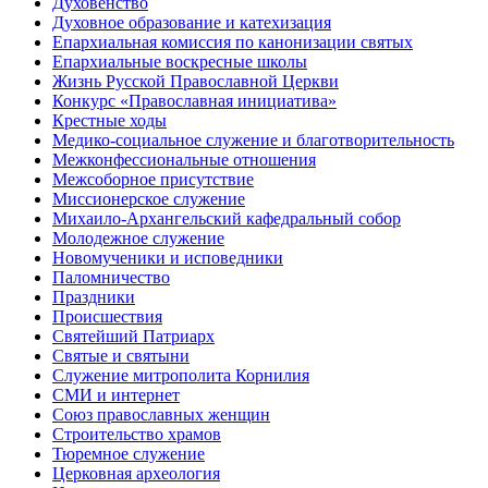
Духовенство
Духовное образование и катехизация
Епархиальная комиссия по канонизации святых
Епархиальные воскресные школы
Жизнь Русской Православной Церкви
Конкурс «Православная инициатива»
Крестные ходы
Медико-социальное служение и благотворительность
Межконфессиональные отношения
Межсоборное присутствие
Миссионерское служение
Михаило-Архангельский кафедральный собор
Молодежное служение
Новомученики и исповедники
Паломничество
Праздники
Происшествия
Святейший Патриарх
Святые и святыни
Служение митрополита Корнилия
СМИ и интернет
Союз православных женщин
Строительство храмов
Тюремное служение
Церковная археология