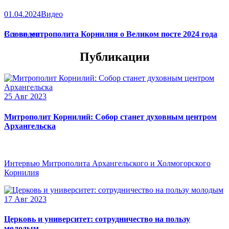
01.04.2024
Видео
Слово митрополита Корнилия о Великом посте 2024 года
Все видео
Публикации
25 Авг 2023
Митрополит Корнилий: Собор станет духовным центром
Архангельска
Интервью Митрополита Архангельского и Холмогорского
Корнилия
17 Авг 2023
Церковь и университет: сотрудничество на пользу
молодым