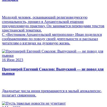
Молодой человек, осваивающий религиоведческую
специальность, прошел в Архангельской епархии
преддипломную практику. Он занимается переводами текстов
христианской тематики.
С «Вестником Архангельской митрополии» Иван поделился
соображениями по поводу своей деятельности и рассказал
читателям о взглядах на духовную жизнь.
16 Июн 2023
Протоиерей Евгений Соколов: Выпускной — не повод для
пьянки
Двадцатые числа июня превращаются в малый апокалипсис,
полагает священник.