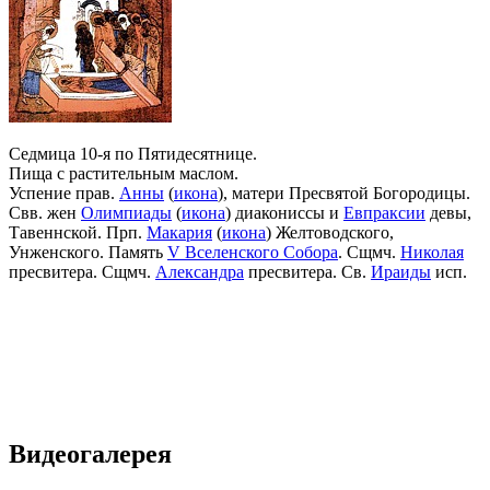
Седмица 10-я по Пятидесятнице.
Пища с растительным маслом.
Успение прав.
Анны
(
икона
), матери Пресвятой Богородицы.
Свв. жен
Олимпиады
(
икона
) диакониссы и
Евпраксии
девы,
Тавеннской. Прп.
Макария
(
икона
) Желтоводского,
Унженского. Память
V Вселенского Собора
. Сщмч.
Николая
пресвитера. Сщмч.
Александра
пресвитера. Св.
Ираиды
исп.
Видеогалерея