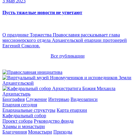
3 Мар 2023
Пусть тяжелые новости не угнетают
О празднике Торжества Православия рассказывает глава
миссионерского отдела Архангельской епархии протоиерей
Евгений Соколов.
Все публикации
Архипастырь
Биография
Служение
Интервью
Видеозаписи
Епархия сегодня
Епархиальные структуры
Карта епархии
Кафедральный собор
Проект собора
Руководство фонда
Храмы и монастыри
Благочиния
Монастыри
Приходы