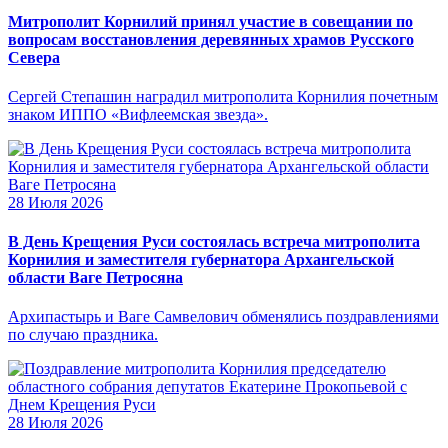
Митрополит Корнилий принял участие в совещании по
вопросам восстановления деревянных храмов Русского
Севера
Сергей Степашин наградил митрополита Корнилия почетным
знаком ИППО «Вифлеемская звезда».
28 Июля 2026
В День Крещения Руси состоялась встреча митрополита
Корнилия и заместителя губернатора Архангельской
области Ваге Петросяна
Архипастырь и Ваге Самвелович обменялись поздравлениями
по случаю праздника.
28 Июля 2026