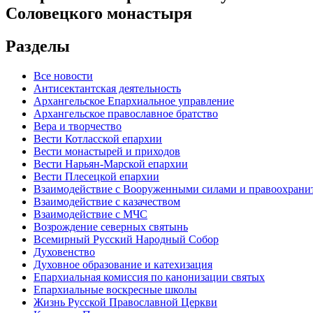
Соловецкого монастыря
Разделы
Все новости
Антисектантская деятельность
Архангельское Епархиальное управление
Архангельское православное братство
Вера и творчество
Вести Котласской епархии
Вести монастырей и приходов
Вести Нарьян-Марской епархии
Вести Плесецкой епархии
Взаимодействие с Вооруженными силами и правоохран
Взаимодействие с казачеством
Взаимодействие с МЧС
Возрождение северных святынь
Всемирный Русский Народный Собор
Духовенство
Духовное образование и катехизация
Епархиальная комиссия по канонизации святых
Епархиальные воскресные школы
Жизнь Русской Православной Церкви