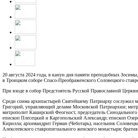
20 августа 2024 года, в канун дня памяти преподобных Зоси
в Троицком соборе Спасо-Преображенского Соловецкого ставр
При входе в собор Предстоятель Русской Православной Церкв
Среди сонма архипастырей Святейшему Патриарху сослужил м
Григорий, управляющий делами Московской Патриархии; митр
митрополит Каширский Феогност, председатель Синодального 
епископ Плесецкий и Каргопольский Александр; епископ Озер
Кирилла; архимандрит Герман (Чеботарь), насельник Соловецк
Алексеевского ставропигиального женского монастыря; братия