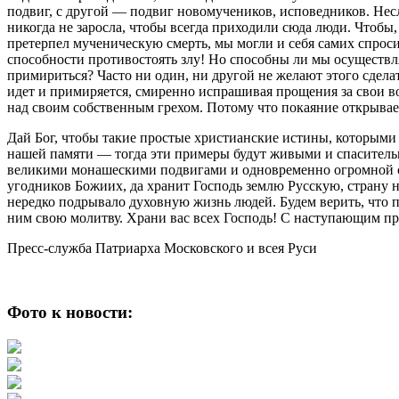
подвиг, с другой — подвиг новомучеников, исповедников. Несл
никогда не заросла, чтобы всегда приходили сюда люди. Чтобы, 
претерпел мученическую смерть, мы могли и себя самих спроси
способности противостоять злу! Но способны ли мы осуществл
примириться? Часто ни один, ни другой не желают этого сдел
идет и примиряется, смиренно испрашивая прощения за свои в
над своим собственным грехом. Потому что покаяние открывает
Дай Бог, чтобы такие простые христианские истины, которыми 
нашей памяти — тогда эти примеры будут живыми и спасительны
великими монашескими подвигами и одновременно огромной си
угодников Божиих, да хранит Господь землю Русскую, страну н
нередко подрывало духовную жизнь людей. Будем верить, что пр
ним свою молитву. Храни вас всех Господь! С наступающим п
Пресс-служба Патриарха Московского и всея Руси
Фото к новости: