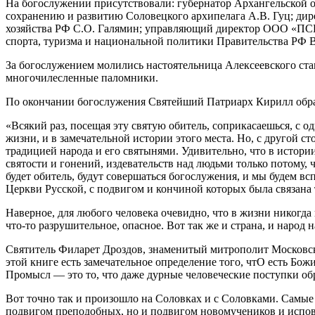
На богослужении присутствовали: губернатор Архангельской о
сохранению и развитию Соловецкого архипелага А.В. Гуц; ди
хозяйства РФ С.О. Галямин; управляющий директор ООО «ПСК 
спорта, туризма и национальной политики Правительства РФ 
За богослужением молились настоятельница Алексеевского ст
многочилесленные паломники.
По окончании богослужения Святейший Патриарх Кирилл обра
«Всякий раз, посещая эту святую обитель, соприкасаешься, с 
жизни, и в замечательной истории этого места. Но, с другой 
традицией народа и его святынями. Удивительно, что в истор
святости и гонений, издевательств над людьми только потому, ч
будет обитель, будут совершаться богослужения, и мы будем в
Церкви Русской, с подвигом и кончиной которых была связана та
Наверное, для любого человека очевидно, что в жизни никогда н
что-то разрушительное, опасное. Вот так же и страна, и народ
Святитель Филарет Дроздов, знаменитый митрополит Московски
этой книге есть замечательное определение того, чтО есть Бож
Промысл — это то, что даже дурные человеческие поступки об
Вот точно так и произошло на Соловках и с Соловками. Самые 
подвигом преподобных, но и подвигом новомучеников и испове