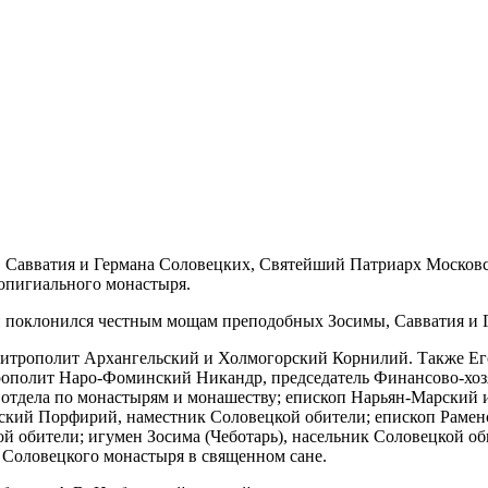
мы, Савватия и Германа Соловецких, Святейший Патриарх Моско
опигиального монастыря.
и поклонился честным мощам преподобных Зосимы, Савватия и 
итрополит Архангельский и Холмогорский Корнилий. Также Ег
ополит Наро-Фоминский Никандр, председатель Финансово-хозя
отдела по монастырям и монашеству; епископ Нарьян-Марский 
ский Порфирий, наместник Соловецкой обители; епископ Рамен
ой обители; игумен Зосима (Чеботарь), насельник Соловецкой 
 Соловецкого монастыря в священном сане.