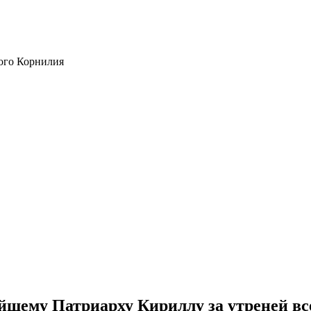
ого Корнилия
шему Патриарху Кириллу за утреней вс