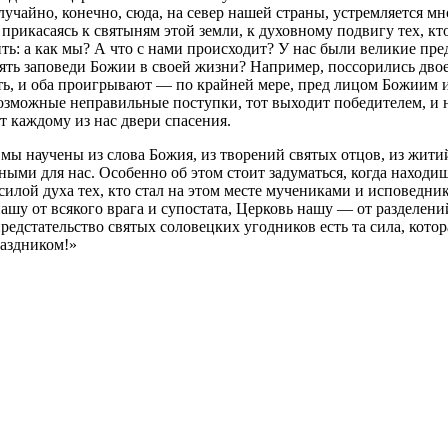
учайно, конечно, сюда, на север нашей страны, устремляется мн
прикасаясь к святыням этой земли, к духовному подвигу тех, кто
ть: а как мы? А что с нами происходит? У нас были великие пр
ять заповеди Божии в своей жизни? Например, поссорились двое
ать, и оба проигрывают — по крайней мере, пред лицом Божиим 
озможные неправильные поступки, тот выходит победителем, и н
 каждому из нас двери спасения.
мы научены из слова Божия, из творений святых отцов, из жити
ми для нас. Особенно об этом стоит задуматься, когда находиш
лой духа тех, кто стал на этом месте мучениками и исповедни
ашу от всякого врага и супостата, Церковь нашу — от разделени
едстательство святых соловецких угодников есть та сила, котор
раздником!»