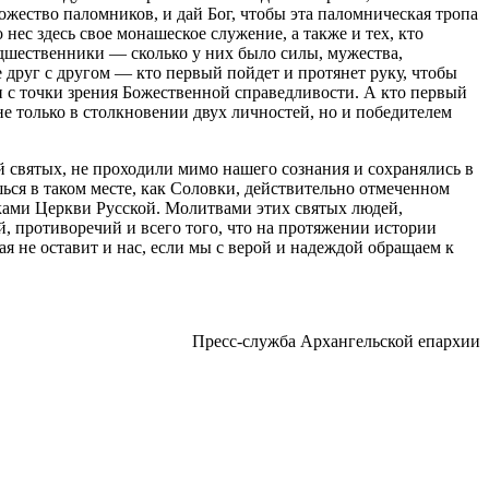
ожество паломников, и дай Бог, чтобы эта паломническая тропа
 нес здесь свое монашеское служение, а также и тех, кто
едшественники — сколько у них было силы, мужества,
 друг с другом — кто первый пойдет и протянет руку, чтобы
и с точки зрения Божественной справедливости. А кто первый
е только в столкновении двух личностей, но и победителем
й святых, не проходили мимо нашего сознания и сохранялись в
ься в таком месте, как Соловки, действительно отмеченном
ками Церкви Русской. Молитвами этих святых людей,
й, противоречий и всего того, что на протяжении истории
ая не оставит и нас, если мы с верой и надеждой обращаем к
Пресс-служба Архангельской епархии