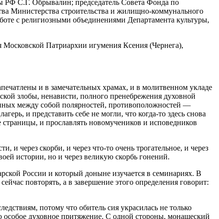
ы РФ С.Г. Обрывалин; председатель Совета Фонда по
ства Министерства строительства и жилищно-коммунального
боте с религиозными объединениями Департамента культуры,
я Московской Патриархии игумения Ксения (Чернега),
апечатлены и в замечательных храмах, и в молитвенном укладе
еской злобы, ненависти, полного пренебрежения духовной
занных между собой полярностей, противоположностей —
герь, и представить себе не могли, что когда-то здесь снова
ие страницы, и прославлять новомучеников и исповедников
, и через скорби, и через что-то очень трогательное, и через
воей истории, но и через великую скорбь гонений.
рской России и который доныне изучается в семинариях. В
сейчас повторять, а в завершение этого определения говорит:
едствиям, потому что обитель сия украсилась не только
о особое духовное притяжение. С одной стороны, монашеский