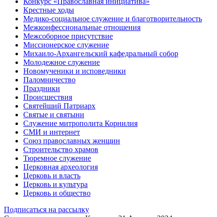
Конкурс «Православная инициатива»
Крестные ходы
Медико-социальное служение и благотворительность
Межконфессиональные отношения
Межсоборное присутствие
Миссионерское служение
Михаило-Архангельский кафедральный собор
Молодежное служение
Новомученики и исповедники
Паломничество
Праздники
Происшествия
Святейший Патриарх
Святые и святыни
Служение митрополита Корнилия
СМИ и интернет
Союз православных женщин
Строительство храмов
Тюремное служение
Церковная археология
Церковь и власть
Церковь и культура
Церковь и общество
Подписаться на рассылку