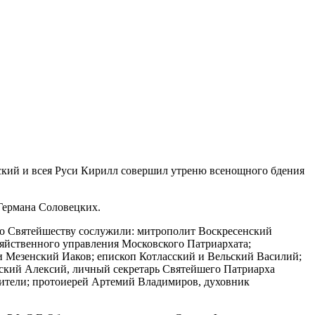
вский и всея Руси Кирилл совершил утреню всенощного бдения
Германа Соловецких.
о Святейшеству сослужили: митрополит Воскресенский
йственного управления Московского Патриархата;
и Мезенский Иаков; епископ Котласский и Вельский Василий;
ский Алексий, личный секретарь Святейшего Патриарха
обители; протоиерей Артемий Владимиров, духовник