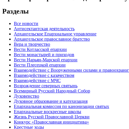
Разделы
Все новости
Антисектантская деятельность
Архангельское Епархиальное управление
Архангельское православное братство
Вера и творчество
Вести Котласской епархии
Вести монастырей и приходов
Вести Нарьян-Марской епархии
Вести Плесецкой епархии
Взаимодействие с Вооруженными силами и правоохран
Взаимодействие с казачеством
Взаимодействие с МЧС
Возрождение северных святынь
Всемирный Русский Народный Собор
Духовенство
Духовное образование и катехизация
Епархиальная комиссия по канонизации святых
Епархиальные воскресные школы
Жизнь Русской Православной Церкви
Конкурс «Православная инициатива»
Крестные ходы