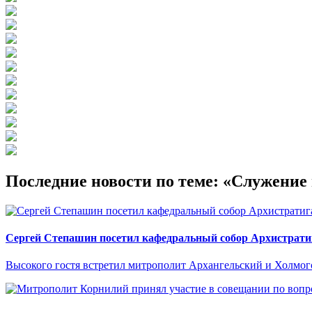
Последние новости по теме: «Служени
Сергей Степашин посетил кафедральный собор Архистрати
Высокого гостя встретил митрополит Архангельский и Холмо