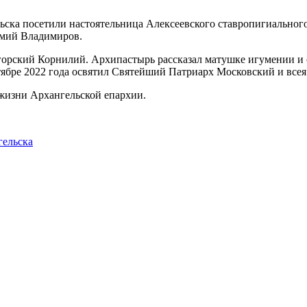
ска посетили настоятельница Алексеевского ставропигиального
емий Владимиров.
орский Корнилий. Архипастырь рассказал матушке игумении и о
тябре 2022 года освятил Святейший Патриарх Московский и всея
 жизни Архангельской епархии.
гельска