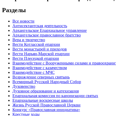
Разделы
Все новости
Антисектантская деятельность
Архангельское Епархиальное управление
Архангельское православное братство
Вера и творчество
Вести Котласской епархии
Вести монастырей и приходов
Вести Нарьян-Марской епархии
Вести Плесецкой епархии
Взаимодействие с Вооруженными силами и правоохран
Взаимодействие с казачеством
Взаимодействие с МЧС
Возрождение северных святынь
Всемирный Русский Народный Собор
Духовенство
Духовное образование и катехизация
Епархиальная комиссия по канонизации святых
Епархиальные воскресные школы
Жизнь Русской Православной Церкви
Конкурс «Православная инициатива»
Крестные ходы