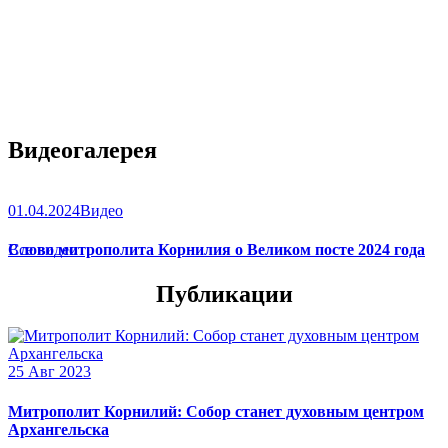
Видеогалерея
01.04.2024
Видео
Слово митрополита Корнилия о Великом посте 2024 года
Все видео
Публикации
25 Авг 2023
Митрополит Корнилий: Собор станет духовным центром
Архангельска