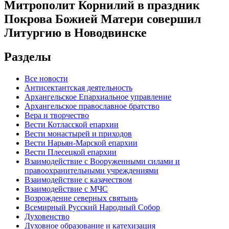
Митрополит Корнилий в праздник
Покрова Божией Матери совершил
Литургию в Новодвинске
Разделы
Все новости
Антисектантская деятельность
Архангельское Епархиальное управление
Архангельское православное братство
Вера и творчество
Вести Котласской епархии
Вести монастырей и приходов
Вести Нарьян-Марской епархии
Вести Плесецкой епархии
Взаимодействие с Вооруженными силами и
правоохранительными учреждениями
Взаимодействие с казачеством
Взаимодействие с МЧС
Возрождение северных святынь
Всемирный Русский Народный Собор
Духовенство
Духовное образование и катехизация