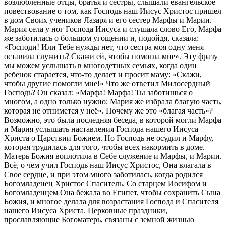
возлюбленные отцы, братья и сестры, слышали евангельское
повествование о том, как Господь наш Иисус Христос пришел
в дом Своих учеников Лазаря и его сестер Марфы и Марии.
Мария села у ног Господа Иисуса и слушала слово Его, Марфа
же заботилась о большом угощении и, подойдя, сказала:
«Господи! Или Тебе нужды нет, что сестра моя одну меня
оставила служить? Скажи ей, чтобы помогла мне». Эту фразу
мы можем услышать в многодетных семьях, когда один
ребенок старается, что-то делает и просит маму: «Скажи,
чтобы другие помогли мне!» Что же ответил Милосердный
Господь? Он сказал: «Марфа! Марфа! Ты заботишься о
многом, а одно только нужно; Мария же избрала благую часть,
которая не отнимется у неё». Почему же это «благая часть»?
Возможно, это была последняя беседа, в которой могли Марфа
и Мария услышать наставления Господа нашего Иисуса
Христа о Царствии Божием. Но Господь не осудил и Марфу,
которая трудилась для того, чтобы всех накормить в доме.
Матерь Божия воплотила в Себе служение и Марфы, и Марии.
Всё, о чем учил Господь наш Иисус Христос, Она влагала в
Свое сердце, и при этом много заботилась, когда родился
Богомладенец Христос Спаситель. Со старцем Иосифом и
Богомладенцем Она бежала во Египет, чтобы сохранить Сына
Божия, и многое делала для возрастания Господа и Спасителя
нашего Иисуса Христа. Церковные праздники,
прославляющие Богоматерь, связаны с земной жизнью