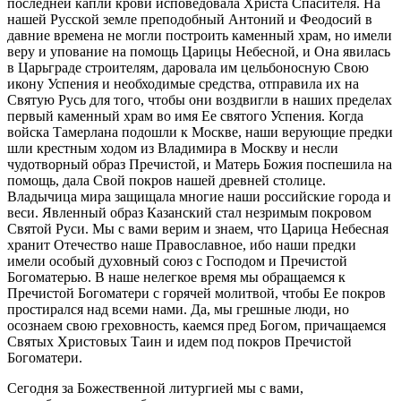
последней капли крови исповедовала Христа Спасителя. На
нашей Русской земле преподобный Антоний и Феодосий в
давние времена не могли построить каменный храм, но имели
веру и упование на помощь Царицы Небесной, и Она явилась
в Царьграде строителям, даровала им цельбоносную Свою
икону Успения и необходимые средства, отправила их на
Святую Русь для того, чтобы они воздвигли в наших пределах
первый каменный храм во имя Ее святого Успения. Когда
войска Тамерлана подошли к Москве, наши верующие предки
шли крестным ходом из Владимира в Москву и несли
чудотворный образ Пречистой, и Матерь Божия поспешила на
помощь, дала Свой покров нашей древней столице.
Владычица мира защищала многие наши российские города и
веси. Явленный образ Казанский стал незримым покровом
Святой Руси. Мы с вами верим и знаем, что Царица Небесная
хранит Отечество наше Православное, ибо наши предки
имели особый духовный союз с Господом и Пречистой
Богоматерью. В наше нелегкое время мы обращаемся к
Пречистой Богоматери с горячей молитвой, чтобы Ее покров
простирался над всеми нами. Да, мы грешные люди, но
осознаем свою греховность, каемся пред Богом, причащаемся
Святых Христовых Таин и идем под покров Пречистой
Богоматери.
Сегодня за Божественной литургией мы с вами,