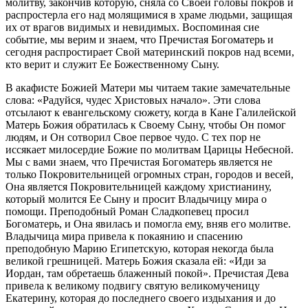
молитву, закончив которую, сняла со Своей головы покров и
распростерла его над молящимися в храме людьми, защищая
их от врагов видимых и невидимых. Воспоминая сие
событие, мы верим и знаем, что Пречистая Богоматерь и
сегодня распростирает Свой материнский покров над всеми,
кто верит и служит Ее Божественному Сыну.
В акафисте Божией Матери мы читаем такие замечательные
слова: «Радуйся, чудес Христовых начало». Эти слова
отсылают к евангельскому сюжету, когда в Кане Галилейской
Матерь Божия обратилась к Своему Сыну, чтобы Он помог
людям, и Он сотворил Свое первое чудо. С тех пор не
иссякает милосердие Божие по молитвам Царицы Небесной.
Мы с вами знаем, что Пречистая Богоматерь является не
только Покровительницей огромных стран, городов и весей,
Она является Покровительницей каждому христианину,
который молится Ее Сыну и просит Владычицу мира о
помощи. Преподобный Роман Сладкопевец просил
Богоматерь, и Она явилась и помогла ему, вняв его молитве.
Владычица мира привела к покаянию и спасению
преподобную Марию Египетскую, которая некогда была
великой грешницей. Матерь Божия сказала ей: «Иди за
Иордан, там обретаешь блаженный покой». Пречистая Дева
привела к великому подвигу святую великомученицу
Екатерину, которая до последнего своего издыхания и до