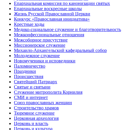
Епархиальная комиссия по канонизации святых
Епархиальные воскресные школы
Жизнь Русской Православной Церкви
Конкурс «Православная инициатива»
Крестные ходы
Медико-социальное служение и благотворительность
Межконфессиональные отношения
Межсоборное присутствие
Миссионерское служение
Михаило-Архангельский кафедральный собор
Молодежное служение
Новомученики и исповедники
Паломничество
Праздники
Происшествия
Святейший Патриарх
Святые и святыни
Служение митрополита Корнилия
СМИ и интернет
Союз православных женщин
Строительство храмов
Тюремное служение
Церковная археология
Церковь и власть
Церковь и культура