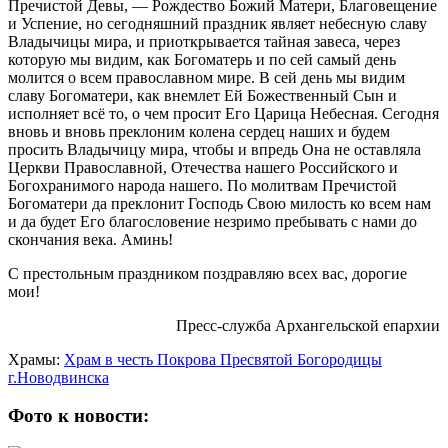
Пречистой Девы, — Рождество Божий Матери, Благовещение
и Успение, но сегодняшний праздник являет небесную славу
Владычицы мира, и приоткрывается тайная завеса, через
которую мы видим, как Богоматерь и по сей самый день
молится о всем православном мире. В сей день мы видим
славу Богоматери, как внемлет Ей Божественный Сын и
исполняет всё то, о чем просит Его Царица Небесная. Сегодня
вновь и вновь преклоним колена сердец наших и будем
просить Владычицу мира, чтобы и впредь Она не оставляла
Церкви Православной, Отечества нашего Российского и
Богохранимого народа нашего. По молитвам Пречистой
Богоматери да преклонит Господь Свою милость ко всем нам
и да будет Его благословение незримо пребывать с нами до
скончания века. Аминь!
С престольным праздником поздравляю всех вас, дорогие
мои!
Пресс-служба Архангельской епархии
Храмы:
Храм в честь Покрова Пресвятой Богородицы
г.Новодвинска
Фото к новости: