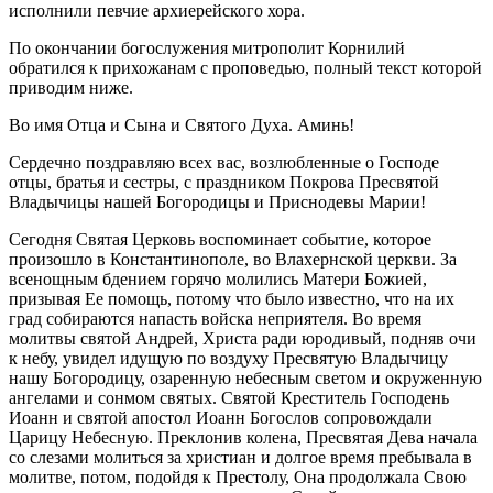
исполнили певчие архиерейского хора.
По окончании богослужения митрополит Корнилий
обратился к прихожанам с проповедью, полный текст которой
приводим ниже.
Во имя Отца и Сына и Святого Духа. Аминь!
Сердечно поздравляю всех вас, возлюбленные о Господе
отцы, братья и сестры, с праздником Покрова Пресвятой
Владычицы нашей Богородицы и Приснодевы Марии!
Сегодня Святая Церковь воспоминает событие, которое
произошло в Константинополе, во Влахернской церкви. За
всенощным бдением горячо молились Матери Божией,
призывая Ее помощь, потому что было известно, что на их
град собираются напасть войска неприятеля. Во время
молитвы святой Андрей, Христа ради юродивый, подняв очи
к небу, увидел идущую по воздуху Пресвятую Владычицу
нашу Богородицу, озаренную небесным светом и окруженную
ангелами и сонмом святых. Святой Креститель Господень
Иоанн и святой апостол Иоанн Богослов сопровождали
Царицу Небесную. Преклонив колена, Пресвятая Дева начала
со слезами молиться за христиан и долгое время пребывала в
молитве, потом, подойдя к Престолу, Она продолжала Свою