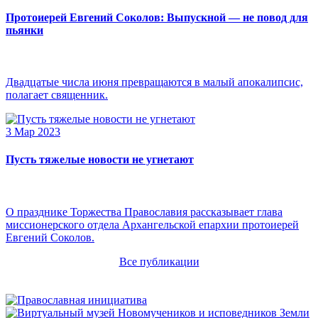
Протоиерей Евгений Соколов: Выпускной — не повод для
пьянки
Двадцатые числа июня превращаются в малый апокалипсис,
полагает священник.
3 Мар 2023
Пусть тяжелые новости не угнетают
О празднике Торжества Православия рассказывает глава
миссионерского отдела Архангельской епархии протоиерей
Евгений Соколов.
Все публикации