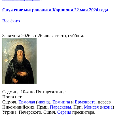
Служение митрополита Корнилия 22 мая 2024 года
Все фото
8 августа 2026 г. ( 26 июля ст.ст.), суббота.
Седмица 10-я по Пятидесятнице.
Поста нет.
Сщмчч.
Ермолая
(
икона
),
Ермиппа
и
Ермократа
, иереев
Никомидийских. Прмц.
Параскевы
. Прп.
Моисея
(
икона
)
Угрина, Печерского. Сщмч.
Сергия
пресвитера.