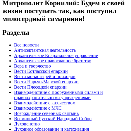
Митрополит Корнилий: Будем в своей
жизни поступать так, как поступил
милосердный самарянин!
Разделы
Все новости
Антисектантская деятельность
Архангельское Епархиальное управление
Архангельское православное братство
Вера и творчество
Вести Котласской епархии
Вести монастырей и приходов
Вести Нарьян-Марской епархии
Вести Плесецкой епархии
Взаимодействие с Вооруженными силами и
правоохранительными учреждениями
Взаимодействие с казачеством
Взаимодействие с МЧС
Возрождение северных святынь
Всемирный Русский Народный Собор
Духовенство
Духовное образование и катехизация