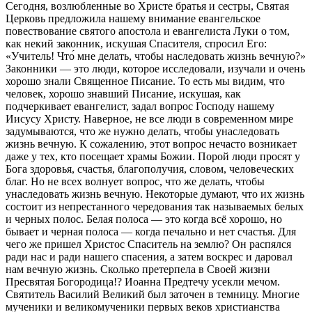
Сегодня, возлюбленные во Христе братья и сестры, Святая
Церковь предложила нашему внимание евангельское
повествование святого апостола и евангелиста Луки о том,
как некий законник, искушая Спасителя, спросил Его:
«Учитель! Что́ мне делать, чтобы наследовать жизнь вечную?»
Законники — это люди, которое исследовали, изучали и очень
хорошо знали Священное Писание. То есть мы видим, что
человек, хорошо знавший Писание, искушая, как
подчеркивает евангелист, задал вопрос Господу нашему
Иисусу Христу. Наверное, не все люди в современном мире
задумываются, что же нужно делать, чтобы унаследовать
жизнь вечную. К сожалению, этот вопрос нечасто возникает
даже у тех, кто посещает храмы Божии. Порой люди просят у
Бога здоровья, счастья, благополучия, словом, человеческих
благ. Но не всех волнует вопрос, что же делать, чтобы
унаследовать жизнь вечную. Некоторые думают, что их жизнь
состоит из непрестанного чередования так называемых белых
и черных полос. Белая полоса — это когда всё хорошо, но
бывает и черная полоса — когда печально и нет счастья. Для
чего же пришел Христос Спаситель на землю? Он распялся
ради нас и ради нашего спасения, а затем воскрес и даровал
нам вечную жизнь. Сколько претерпела в Своей жизни
Пресвятая Богородица!? Иоанна Предтечу усекли мечом.
Святитель Василий Великий был заточен в темницу. Многие
мученики и великомученики первых веков христианства