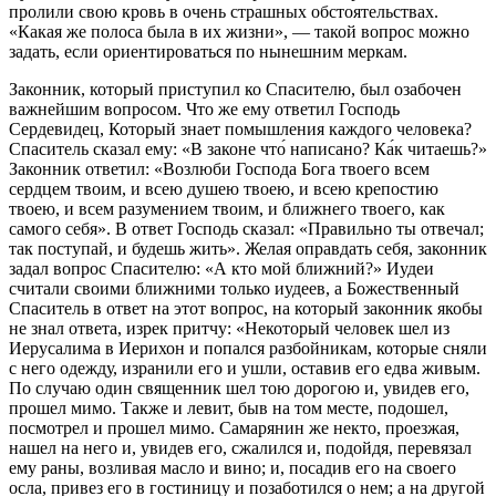
пролили свою кровь в очень страшных обстоятельствах.
«Какая же полоса была в их жизни», — такой вопрос можно
задать, если ориентироваться по нынешним меркам.
Законник, который приступил ко Спасителю, был озабочен
важнейшим вопросом. Что же ему ответил Господь
Сердевидец, Который знает помышления каждого человека?
Спаситель сказал ему: «В законе что́ написано? Ка́к читаешь?»
Законник ответил: «Возлюби Господа Бога твоего всем
сердцем твоим, и всею душею твоею, и всею крепостию
твоею, и всем разумением твоим, и ближнего твоего, как
самого себя». В ответ Господь сказал: «Правильно ты отвечал;
так поступай, и будешь жить». Желая оправдать себя, законник
задал вопрос Спасителю: «А кто мой ближний?» Иудеи
считали своими ближними только иудеев, а Божественный
Спаситель в ответ на этот вопрос, на который законник якобы
не знал ответа, изрек притчу: «Некоторый человек шел из
Иерусалима в Иерихон и попался разбойникам, которые сняли
с него одежду, изранили его и ушли, оставив его едва живым.
По случаю один священник шел тою дорогою и, увидев его,
прошел мимо. Также и левит, быв на том месте, подошел,
посмотрел и прошел мимо. Самарянин же некто, проезжая,
нашел на него и, увидев его, сжалился и, подойдя, перевязал
ему раны, возливая масло и вино; и, посадив его на своего
осла, привез его в гостиницу и позаботился о нем; а на другой