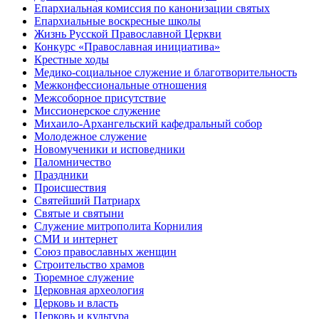
Епархиальная комиссия по канонизации святых
Епархиальные воскресные школы
Жизнь Русской Православной Церкви
Конкурс «Православная инициатива»
Крестные ходы
Медико-социальное служение и благотворительность
Межконфессиональные отношения
Межсоборное присутствие
Миссионерское служение
Михаило-Архангельский кафедральный собор
Молодежное служение
Новомученики и исповедники
Паломничество
Праздники
Происшествия
Святейший Патриарх
Святые и святыни
Служение митрополита Корнилия
СМИ и интернет
Союз православных женщин
Строительство храмов
Тюремное служение
Церковная археология
Церковь и власть
Церковь и культура