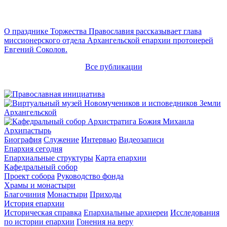
О празднике Торжества Православия рассказывает глава
миссионерского отдела Архангельской епархии протоиерей
Евгений Соколов.
Все публикации
Архипастырь
Биография
Служение
Интервью
Видеозаписи
Епархия сегодня
Епархиальные структуры
Карта епархии
Кафедральный собор
Проект собора
Руководство фонда
Храмы и монастыри
Благочиния
Монастыри
Приходы
История епархии
Историческая справка
Епархиальные архиереи
Исследования
по истории епархии
Гонения на веру