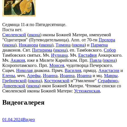
Седмица 11-я по Пятидесятнице.
Поста нет.
Смоленской
(
икона
) иконы Божией Матери, именуемой
"Одигитрия" (Путеводительница). Апп. от 70-ти
Прохора
(
икона
),
Никанора
(
икона
),
Тимона
(
икона
) и
Пармена
диаконов. Свт.
Питирима
(
икона
), еп. Тамбовского.
Собор
Тамбовских святых. Мч.
Иулиана
. Мч.
Евстафия
Анкирского.
Мч.
Акакия
, иже в Милете Карийском. Прп.
Павла
(
икона
)
Ксиропотамского. Прп.
Моисея
, чудотворца Печерского.
Сщмч.
Николая
диакона. Прмч.
Василия
, прмцц.
Анастасии
и
Елены
, мчч.
Арефы
,
Иоанна
,
Иоанна
,
Иоанна
и мц.
Мавры
.
Гребневской
(
икона
),
Костромской
и"Умиление"
Серафимо-
Дивеевской
(
икона
) икон Божией Матери. Чтимые списки со
Смоленской иконы Божией Матери:
Устюженская
,
Выдропусская
,
Христофоровская
,
Супрасльская
,
Югская
Видеогалерея
(
икона
),
Игрицкая
,
Шуйская
(
икона
),
Седмиезерная
,
Сергиевская
(в Троице-Сергиевой Лавре).
01.04.2024
Видео