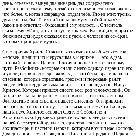
день, отъезжая, вынул два динария, дал содержателю
гостиницы и сказал ему: позаботься о нем; и если издержишь
что более, я, когда возвращусь, отдам тебе. Кто из этих троих,
думаешь ты, был ближний попавшемуся разбойникам?»
Законник ответил: «Оказавший ему милость». Спаситель
сказал ему: «Иди, и ты поступай так же». Как видим, в притче
ближним для иудея оказался не иудей, а человек из самарян,
которых презирали иудеи.
Сию притчу Христа Спасителя святые отцы объясняют так.
Человек, шедший из Иерусалима в Иерихон — это Адам,
который лишился Царства Божия и пошел по жизненному
пути. Разбойники, которые сняли с него одежду, изранили его
и ушли, оставив его едва живым, — это бесы, враги нашего
спасения, которые страстями, грехами и пороками ранят
людей. Милосердный самарянин — это Господь наш Иисус
Христос, Который пришел спасти весь род человеческий. Он
возливает на наши раны масло и вино — то есть дает нам
благодатные таинства для нашего спасения. Он приводит
несчастного в гостиницу — сие сказано о том, что Господь
наш Иисус Христос основал Святую Соборную и
Апостольскую Церковь, привел всех нас в нее для спасения
нашей бессмертной души. Содержатель гостиницы — это
архипастыри и пастыри Церкви, которым вручил нас Господь.
Два динария — это Священное Писание и Предание Церкви.