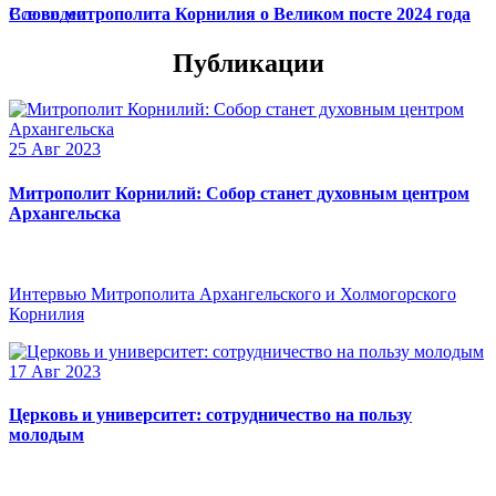
Слово митрополита Корнилия о Великом посте 2024 года
Все видео
Публикации
25 Авг 2023
Митрополит Корнилий: Собор станет духовным центром
Архангельска
Интервью Митрополита Архангельского и Холмогорского
Корнилия
17 Авг 2023
Церковь и университет: сотрудничество на пользу
молодым