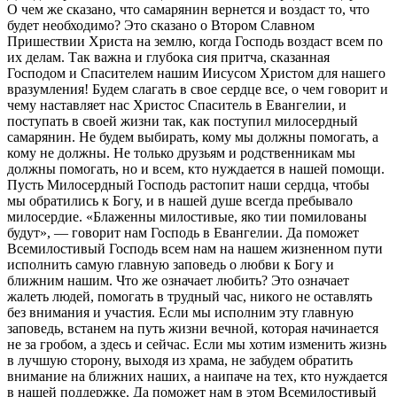
О чем же сказано, что самарянин вернется и воздаст то, что
будет необходимо? Это сказано о Втором Славном
Пришествии Христа на землю, когда Господь воздаст всем по
их делам. Так важна и глубока сия притча, сказанная
Господом и Спасителем нашим Иисусом Христом для нашего
вразумления! Будем слагать в свое сердце все, о чем говорит и
чему наставляет нас Христос Спаситель в Евангелии, и
поступать в своей жизни так, как поступил милосердный
самарянин. Не будем выбирать, кому мы должны помогать, а
кому не должны. Не только друзьям и родственникам мы
должны помогать, но и всем, кто нуждается в нашей помощи.
Пусть Милосердный Господь растопит наши сердца, чтобы
мы обратились к Богу, и в нашей душе всегда пребывало
милосердие. «Блаженны милостивые, яко тии помилованы
будут», — говорит нам Господь в Евангелии. Да поможет
Всемилостивый Господь всем нам на нашем жизненном пути
исполнить самую главную заповедь о любви к Богу и
ближним нашим. Что же означает любить? Это означает
жалеть людей, помогать в трудный час, никого не оставлять
без внимания и участия. Если мы исполним эту главную
заповедь, встанем на путь жизни вечной, которая начинается
не за гробом, а здесь и сейчас. Если мы хотим изменить жизнь
в лучшую сторону, выходя из храма, не забудем обратить
внимание на ближних наших, а наипаче на тех, кто нуждается
в нашей поддержке. Да поможет нам в этом Всемилостивый