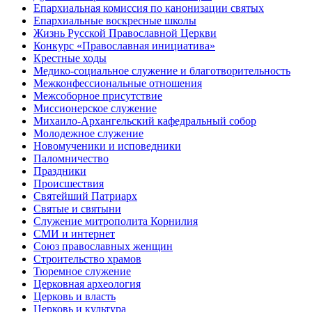
Епархиальная комиссия по канонизации святых
Епархиальные воскресные школы
Жизнь Русской Православной Церкви
Конкурс «Православная инициатива»
Крестные ходы
Медико-социальное служение и благотворительность
Межконфессиональные отношения
Межсоборное присутствие
Миссионерское служение
Михаило-Архангельский кафедральный собор
Молодежное служение
Новомученики и исповедники
Паломничество
Праздники
Происшествия
Святейший Патриарх
Святые и святыни
Служение митрополита Корнилия
СМИ и интернет
Союз православных женщин
Строительство храмов
Тюремное служение
Церковная археология
Церковь и власть
Церковь и культура