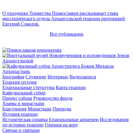
О празднике Торжества Православия рассказывает глава
миссионерского отдела Архангельской епархии протоиерей
Евгений Соколов.
Все публикации
Архипастырь
Биография
Служение
Интервью
Видеозаписи
Епархия сегодня
Епархиальные структуры
Карта епархии
Кафедральный собор
Проект собора
Руководство фонда
Храмы и монастыри
Благочиния
Монастыри
Приходы
История епархии
Историческая справка
Епархиальные архиереи
Исследования
по истории епархии
Гонения на веру
Святые и святыни