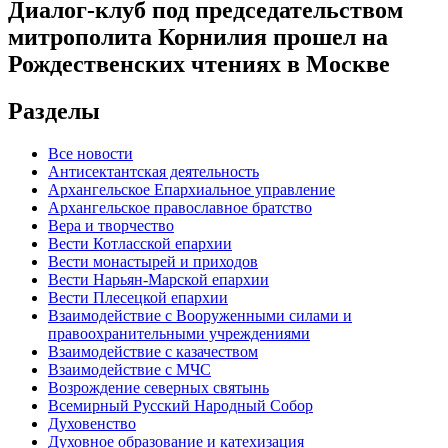
Диалог-клуб под председательством
митрополита Корнилия прошел на
Рождественских чтениях в Москве
Разделы
Все новости
Антисектантская деятельность
Архангельское Епархиальное управление
Архангельское православное братство
Вера и творчество
Вести Котласской епархии
Вести монастырей и приходов
Вести Нарьян-Марской епархии
Вести Плесецкой епархии
Взаимодействие с Вооруженными силами и
правоохранительными учреждениями
Взаимодействие с казачеством
Взаимодействие с МЧС
Возрождение северных святынь
Всемирный Русский Народный Собор
Духовенство
Духовное образование и катехизация