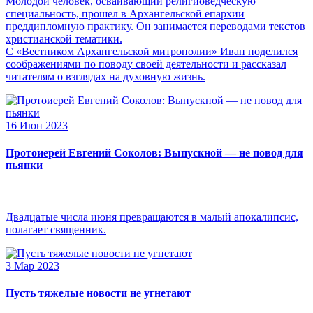
Молодой человек, осваивающий религиоведческую
специальность, прошел в Архангельской епархии
преддипломную практику. Он занимается переводами текстов
христианской тематики.
С «Вестником Архангельской митрополии» Иван поделился
соображениями по поводу своей деятельности и рассказал
читателям о взглядах на духовную жизнь.
16 Июн 2023
Протоиерей Евгений Соколов: Выпускной — не повод для
пьянки
Двадцатые числа июня превращаются в малый апокалипсис,
полагает священник.
3 Мар 2023
Пусть тяжелые новости не угнетают