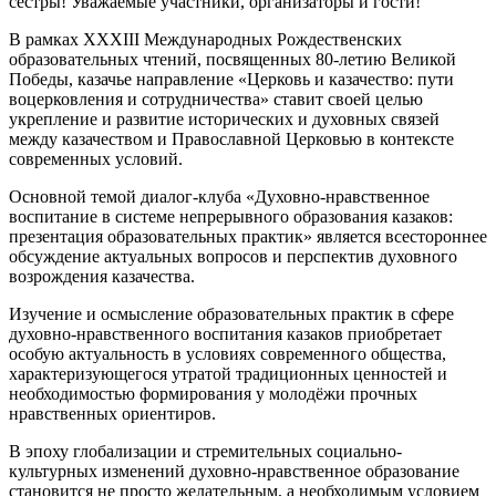
сестры! Уважаемые участники, организаторы и гости!
В рамках XXXIII Международных Рождественских
образовательных чтений, посвященных 80-летию Великой
Победы, казачье направление «Церковь и казачество: пути
воцерковления и сотрудничества» ставит своей целью
укрепление и развитие исторических и духовных связей
между казачеством и Православной Церковью в контексте
современных условий.
Основной темой диалог-клуба «Духовно-нравственное
воспитание в системе непрерывного образования казаков:
презентация образовательных практик» является всестороннее
обсуждение актуальных вопросов и перспектив духовного
возрождения казачества.
Изучение и осмысление образовательных практик в сфере
духовно-нравственного воспитания казаков приобретает
особую актуальность в условиях современного общества,
характеризующегося утратой традиционных ценностей и
необходимостью формирования у молодёжи прочных
нравственных ориентиров.
В эпоху глобализации и стремительных социально-
культурных изменений духовно-нравственное образование
становится не просто желательным, а необходимым условием