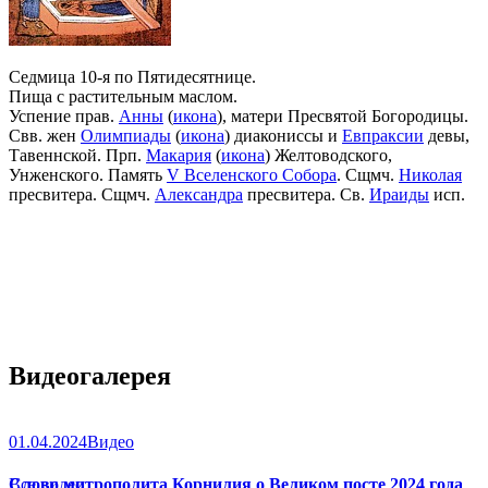
Седмица 10-я по Пятидесятнице.
Пища с растительным маслом.
Успение прав.
Анны
(
икона
), матери Пресвятой Богородицы.
Свв. жен
Олимпиады
(
икона
) диакониссы и
Евпраксии
девы,
Тавеннской. Прп.
Макария
(
икона
) Желтоводского,
Унженского. Память
V Вселенского Собора
. Сщмч.
Николая
пресвитера. Сщмч.
Александра
пресвитера. Св.
Ираиды
исп.
Видеогалерея
01.04.2024
Видео
Слово митрополита Корнилия о Великом посте 2024 года
Все видео