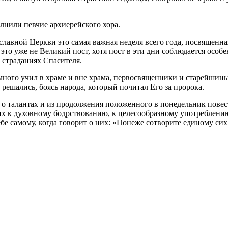
нили певчие архиерейского хора.
славной Церкви это самая важная неделя всего года, посвященн
это уже не Великий пост, хотя пост в эти дни соблюдается особ
 страданиях Спасителя.
ого учил в храме и вне храма, первосвященники и старейшины,
 решались, боясь народа, который почитал Его за пророка.
х, о талантах и из продолжения положенного в понедельник пов
 к духовному бодрствованию, к целесообразному употреблению 
бе самому, когда говорит о них: «Понеже сотворите единому сих