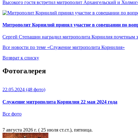
Высокого гостя встретил митрополит Архангельский и Холмо
Митрополит Корнилий принял участие в совещании по вопр
Сергей Степашин наградил митрополита Корнилия почетным 
Все новости по теме «Служение митрополита Корнилия»
Возврат к списку
Фотогалерея
22.05.2024
(48 фото)
Служение митрополита Корнилия 22 мая 2024 года
Все фото
7 августа 2026 г. ( 25 июля ст.ст.), пятница.