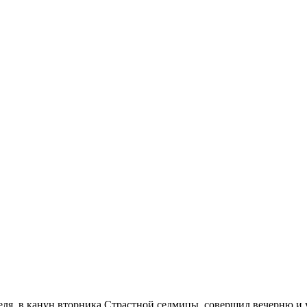
я, в канун вторника Страстной седмицы, совершил вечерню и 