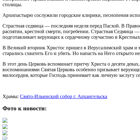
столицы.
Архипастырю сослужили городские клирики, песнопения испол
Страстная седмица — последняя неделя перед Пасхой. В Право
распятии, крестной смерти, погребении. Страстная Седмица — 
подготавливает верующих к сердечному соучастию в Крестных
В Великий вторник Христос пришел в Иерусалимский храм и мн
старались схватить Его и убить. Но напасть на Него открыто не
В этот день Церковь вспоминает притчу Христа о десяти дева
воспоминаниями Святая Церковь особенно призывает верующих
милосердия, которые Господь принимает как личную заслугу се
Храмы:
Свято-Ильинский cобор г. Архангельска
Фото к новости: