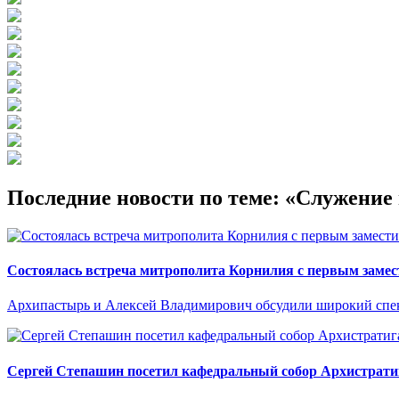
Последние новости по теме: «Служени
Состоялась встреча митрополита Корнилия с первым замес
Архипастырь и Алексей Владимирович обсудили широкий спект
Сергей Степашин посетил кафедральный собор Архистрати