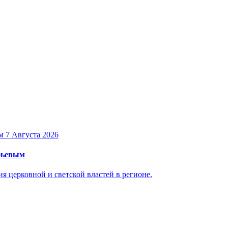
7 Августа 2026
уфьевым
 церковной и светской властей в регионе.