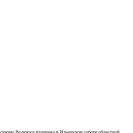
утреню Великого вторника в Ильинском соборе областной