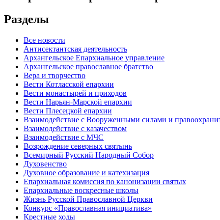
Разделы
Все новости
Антисектантская деятельность
Архангельское Епархиальное управление
Архангельское православное братство
Вера и творчество
Вести Котласской епархии
Вести монастырей и приходов
Вести Нарьян-Марской епархии
Вести Плесецкой епархии
Взаимодействие с Вооруженными силами и правоохран
Взаимодействие с казачеством
Взаимодействие с МЧС
Возрождение северных святынь
Всемирный Русский Народный Собор
Духовенство
Духовное образование и катехизация
Епархиальная комиссия по канонизации святых
Епархиальные воскресные школы
Жизнь Русской Православной Церкви
Конкурс «Православная инициатива»
Крестные ходы